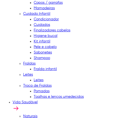
Copos / garrafas
Mamadeiras
Cuidado Infantil
Condicionador
Cuidados
Finalizadores cabelos
Higiene bucal
Kit infantil
Pele e cabelo
Sabonetes
Shampoo
Fraldas
Fralda infantil
Leites
Leites
Troca de Fraldas
Pomadas
Toalhas e lenços umedecidos
Vida Saudável
Naturais