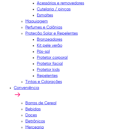
Acessórios e removedores
Cutelaria / pinças
Esmaltes
Maquiagem
Perfumes e Colônias
Proteção Solar e Repelentes
Bronzeadores
Kit pele verão
Pós-sol
Protetor corporal
Protetor facial
Protetor kids
Repelentes
Tintas e Colorações
Conveniência
Barras de Cereal
Bebidas
Doces
Eletrônicos
Mercearia