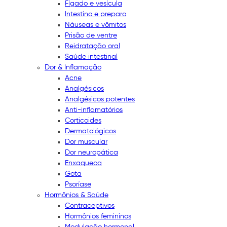
Fígado e vesícula
Intestino e preparo
Náuseas e vômitos
Prisão de ventre
Reidratação oral
Saúde intestinal
Dor & Inflamação
Acne
Analgésicos
Analgésicos potentes
Anti-inflamatórios
Corticoides
Dermatológicos
Dor muscular
Dor neuropática
Enxaqueca
Gota
Psoríase
Hormônios & Saúde
Contraceptivos
Hormônios femininos
Modulação hormonal