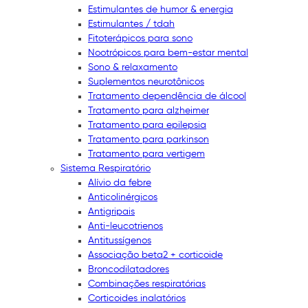
Estimulantes de humor & energia
Estimulantes / tdah
Fitoterápicos para sono
Nootrópicos para bem-estar mental
Sono & relaxamento
Suplementos neurotônicos
Tratamento dependência de álcool
Tratamento para alzheimer
Tratamento para epilepsia
Tratamento para parkinson
Tratamento para vertigem
Sistema Respiratório
Alívio da febre
Anticolinérgicos
Antigripais
Anti-leucotrienos
Antitussígenos
Associação beta2 + corticoide
Broncodilatadores
Combinações respiratórias
Corticoides inalatórios