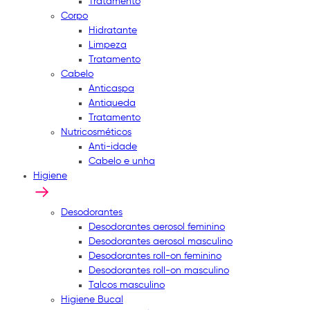
Tratamento
Corpo
Hidratante
Limpeza
Tratamento
Cabelo
Anticaspa
Antiqueda
Tratamento
Nutricosméticos
Anti-idade
Cabelo e unha
Higiene
Desodorantes
Desodorantes aerosol feminino
Desodorantes aerosol masculino
Desodorantes roll-on feminino
Desodorantes roll-on masculino
Talcos masculino
Higiene Bucal