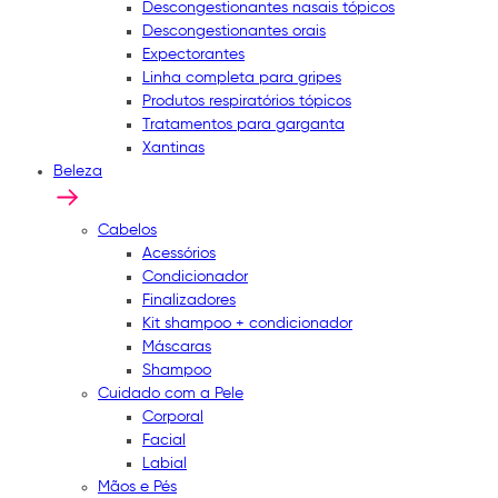
Descongestionantes nasais tópicos
Descongestionantes orais
Expectorantes
Linha completa para gripes
Produtos respiratórios tópicos
Tratamentos para garganta
Xantinas
Beleza
Cabelos
Acessórios
Condicionador
Finalizadores
Kit shampoo + condicionador
Máscaras
Shampoo
Cuidado com a Pele
Corporal
Facial
Labial
Mãos e Pés