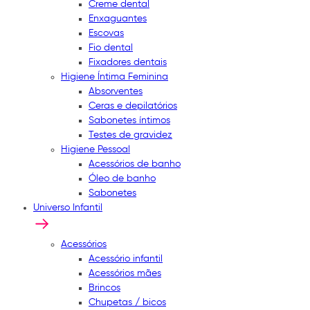
Creme dental
Enxaguantes
Escovas
Fio dental
Fixadores dentais
Higiene Íntima Feminina
Absorventes
Ceras e depilatórios
Sabonetes íntimos
Testes de gravidez
Higiene Pessoal
Acessórios de banho
Óleo de banho
Sabonetes
Universo Infantil
Acessórios
Acessório infantil
Acessórios mães
Brincos
Chupetas / bicos