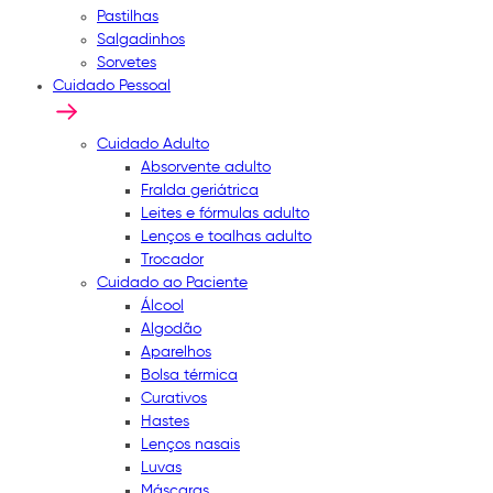
Pastilhas
Salgadinhos
Sorvetes
Cuidado Pessoal
Cuidado Adulto
Absorvente adulto
Fralda geriátrica
Leites e fórmulas adulto
Lenços e toalhas adulto
Trocador
Cuidado ao Paciente
Álcool
Algodão
Aparelhos
Bolsa térmica
Curativos
Hastes
Lenços nasais
Luvas
Máscaras