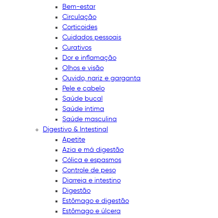
Bem-estar
Circulação
Corticoides
Cuidados pessoais
Curativos
Dor e inflamação
Olhos e visão
Ouvido, nariz e garganta
Pele e cabelo
Saúde bucal
Saúde íntima
Saúde masculina
Digestivo & Intestinal
Apetite
Azia e má digestão
Cólica e espasmos
Controle de peso
Diarreia e intestino
Digestão
Estômago e digestão
Estômago e úlcera