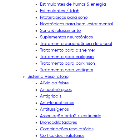
Estimulantes de humor & energia
Estimulantes / tdah
Fitoterápicos para sono
Nootrópicos para bem-estar mental
Sono & relaxamento
Suplementos neurotônicos
Tratamento dependência de álcool
Tratamento para alzheimer
Tratamento para epilepsia
Tratamento para parkinson
Tratamento para vertigem
Sistema Respiratório
Alívio da febre
Anticolinérgicos
Antigripais
Anti-leucotrienos
Antitussígenos
Associação beta2 + corticoide
Broncodilatadores
Combinações respiratórias
Corticoides inalatórios