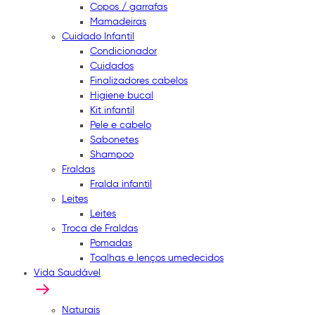
Copos / garrafas
Mamadeiras
Cuidado Infantil
Condicionador
Cuidados
Finalizadores cabelos
Higiene bucal
Kit infantil
Pele e cabelo
Sabonetes
Shampoo
Fraldas
Fralda infantil
Leites
Leites
Troca de Fraldas
Pomadas
Toalhas e lenços umedecidos
Vida Saudável
Naturais