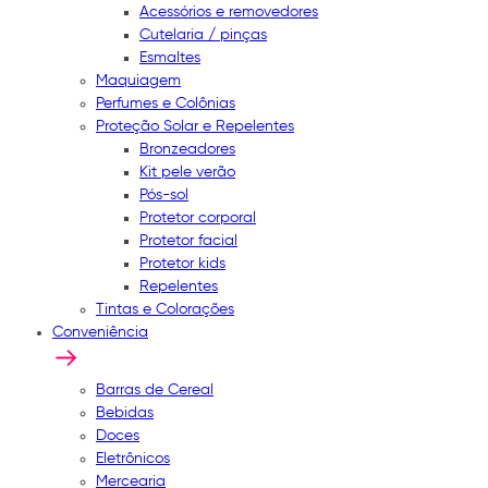
Acessórios e removedores
Cutelaria / pinças
Esmaltes
Maquiagem
Perfumes e Colônias
Proteção Solar e Repelentes
Bronzeadores
Kit pele verão
Pós-sol
Protetor corporal
Protetor facial
Protetor kids
Repelentes
Tintas e Colorações
Conveniência
Barras de Cereal
Bebidas
Doces
Eletrônicos
Mercearia