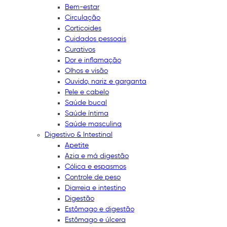
Bem-estar
Circulação
Corticoides
Cuidados pessoais
Curativos
Dor e inflamação
Olhos e visão
Ouvido, nariz e garganta
Pele e cabelo
Saúde bucal
Saúde íntima
Saúde masculina
Digestivo & Intestinal
Apetite
Azia e má digestão
Cólica e espasmos
Controle de peso
Diarreia e intestino
Digestão
Estômago e digestão
Estômago e úlcera