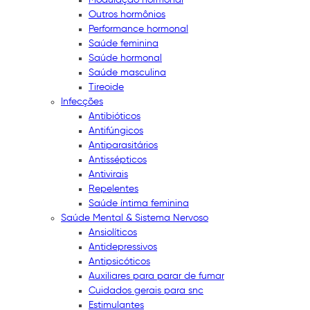
Outros hormônios
Performance hormonal
Saúde feminina
Saúde hormonal
Saúde masculina
Tireoide
Infecções
Antibióticos
Antifúngicos
Antiparasitários
Antissépticos
Antivirais
Repelentes
Saúde íntima feminina
Saúde Mental & Sistema Nervoso
Ansiolíticos
Antidepressivos
Antipsicóticos
Auxiliares para parar de fumar
Cuidados gerais para snc
Estimulantes