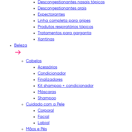
Descongestionantes nasais tópicos
Descongestionantes orais
Expectorantes
Linha completa para gripes
Produtos respiratórios tópicos
Tratamentos para garganta
Xantinas
Beleza
Cabelos
Acessórios
Condicionador
Finalizadores
Kit shampoo + condicionador
Máscaras
Shampoo
Cuidado com a Pele
Corporal
Facial
Labial
Mãos e Pés