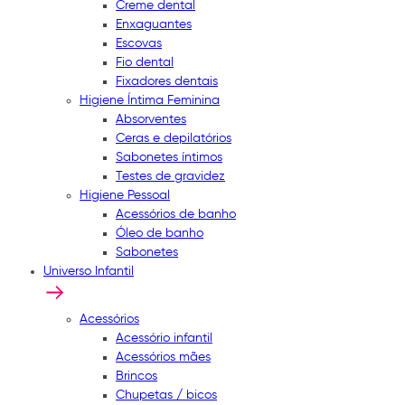
Creme dental
Enxaguantes
Escovas
Fio dental
Fixadores dentais
Higiene Íntima Feminina
Absorventes
Ceras e depilatórios
Sabonetes íntimos
Testes de gravidez
Higiene Pessoal
Acessórios de banho
Óleo de banho
Sabonetes
Universo Infantil
Acessórios
Acessório infantil
Acessórios mães
Brincos
Chupetas / bicos