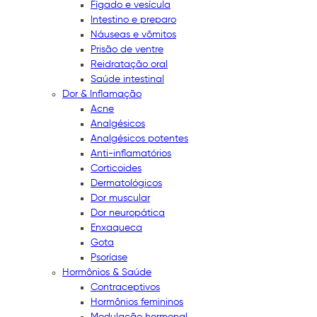
Fígado e vesícula
Intestino e preparo
Náuseas e vômitos
Prisão de ventre
Reidratação oral
Saúde intestinal
Dor & Inflamação
Acne
Analgésicos
Analgésicos potentes
Anti-inflamatórios
Corticoides
Dermatológicos
Dor muscular
Dor neuropática
Enxaqueca
Gota
Psoríase
Hormônios & Saúde
Contraceptivos
Hormônios femininos
Modulação hormonal