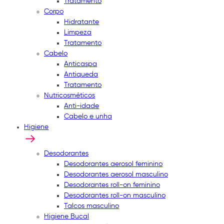
Tratamento
Corpo
Hidratante
Limpeza
Tratamento
Cabelo
Anticaspa
Antiqueda
Tratamento
Nutricosméticos
Anti-idade
Cabelo e unha
Higiene
Desodorantes
Desodorantes aerosol feminino
Desodorantes aerosol masculino
Desodorantes roll-on feminino
Desodorantes roll-on masculino
Talcos masculino
Higiene Bucal