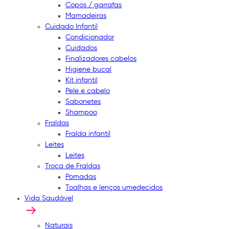
Copos / garrafas
Mamadeiras
Cuidado Infantil
Condicionador
Cuidados
Finalizadores cabelos
Higiene bucal
Kit infantil
Pele e cabelo
Sabonetes
Shampoo
Fraldas
Fralda infantil
Leites
Leites
Troca de Fraldas
Pomadas
Toalhas e lenços umedecidos
Vida Saudável
Naturais