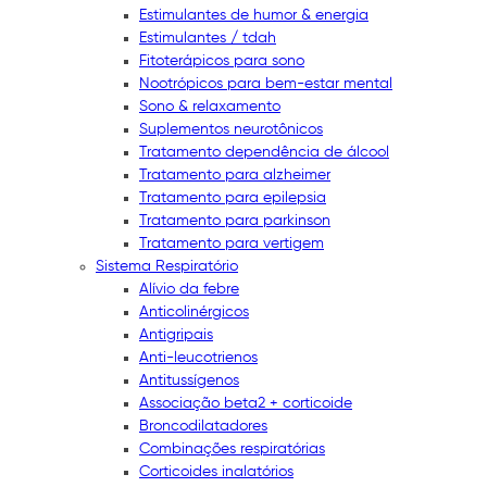
Estimulantes de humor & energia
Estimulantes / tdah
Fitoterápicos para sono
Nootrópicos para bem-estar mental
Sono & relaxamento
Suplementos neurotônicos
Tratamento dependência de álcool
Tratamento para alzheimer
Tratamento para epilepsia
Tratamento para parkinson
Tratamento para vertigem
Sistema Respiratório
Alívio da febre
Anticolinérgicos
Antigripais
Anti-leucotrienos
Antitussígenos
Associação beta2 + corticoide
Broncodilatadores
Combinações respiratórias
Corticoides inalatórios