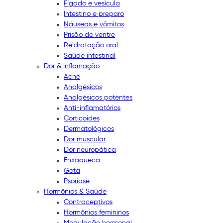
Fígado e vesícula
Intestino e preparo
Náuseas e vômitos
Prisão de ventre
Reidratação oral
Saúde intestinal
Dor & Inflamação
Acne
Analgésicos
Analgésicos potentes
Anti-inflamatórios
Corticoides
Dermatológicos
Dor muscular
Dor neuropática
Enxaqueca
Gota
Psoríase
Hormônios & Saúde
Contraceptivos
Hormônios femininos
Modulação hormonal