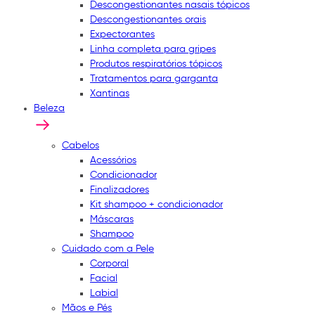
Descongestionantes nasais tópicos
Descongestionantes orais
Expectorantes
Linha completa para gripes
Produtos respiratórios tópicos
Tratamentos para garganta
Xantinas
Beleza
Cabelos
Acessórios
Condicionador
Finalizadores
Kit shampoo + condicionador
Máscaras
Shampoo
Cuidado com a Pele
Corporal
Facial
Labial
Mãos e Pés