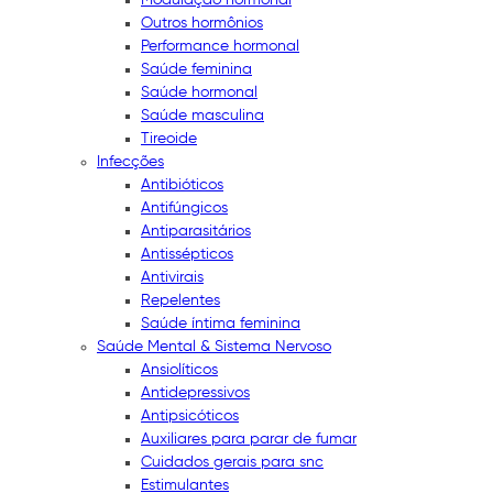
Outros hormônios
Performance hormonal
Saúde feminina
Saúde hormonal
Saúde masculina
Tireoide
Infecções
Antibióticos
Antifúngicos
Antiparasitários
Antissépticos
Antivirais
Repelentes
Saúde íntima feminina
Saúde Mental & Sistema Nervoso
Ansiolíticos
Antidepressivos
Antipsicóticos
Auxiliares para parar de fumar
Cuidados gerais para snc
Estimulantes