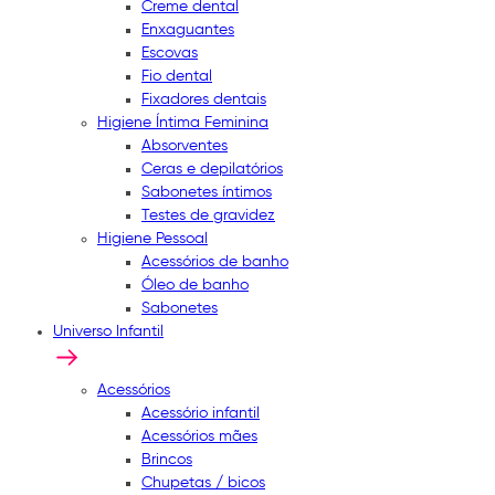
Creme dental
Enxaguantes
Escovas
Fio dental
Fixadores dentais
Higiene Íntima Feminina
Absorventes
Ceras e depilatórios
Sabonetes íntimos
Testes de gravidez
Higiene Pessoal
Acessórios de banho
Óleo de banho
Sabonetes
Universo Infantil
Acessórios
Acessório infantil
Acessórios mães
Brincos
Chupetas / bicos