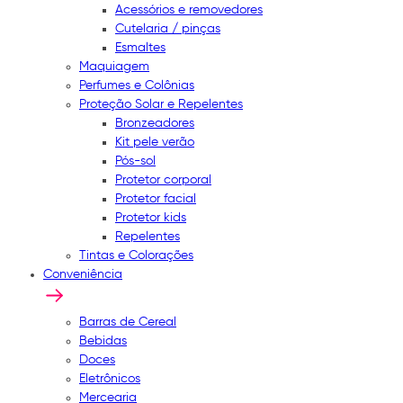
Acessórios e removedores
Cutelaria / pinças
Esmaltes
Maquiagem
Perfumes e Colônias
Proteção Solar e Repelentes
Bronzeadores
Kit pele verão
Pós-sol
Protetor corporal
Protetor facial
Protetor kids
Repelentes
Tintas e Colorações
Conveniência
Barras de Cereal
Bebidas
Doces
Eletrônicos
Mercearia