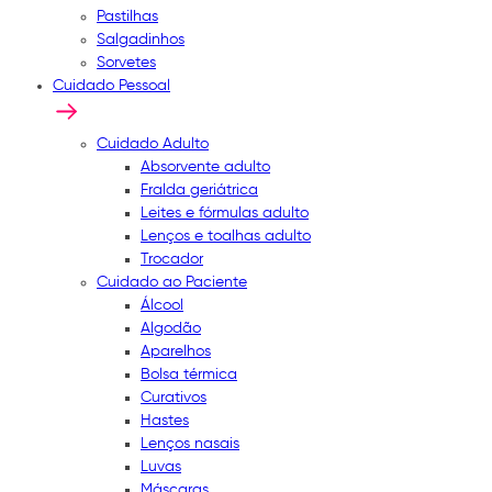
Pastilhas
Salgadinhos
Sorvetes
Cuidado Pessoal
Cuidado Adulto
Absorvente adulto
Fralda geriátrica
Leites e fórmulas adulto
Lenços e toalhas adulto
Trocador
Cuidado ao Paciente
Álcool
Algodão
Aparelhos
Bolsa térmica
Curativos
Hastes
Lenços nasais
Luvas
Máscaras