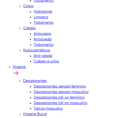
Tratamento
Corpo
Hidratante
Limpeza
Tratamento
Cabelo
Anticaspa
Antiqueda
Tratamento
Nutricosméticos
Anti-idade
Cabelo e unha
Higiene
Desodorantes
Desodorantes aerosol feminino
Desodorantes aerosol masculino
Desodorantes roll-on feminino
Desodorantes roll-on masculino
Talcos masculino
Higiene Bucal