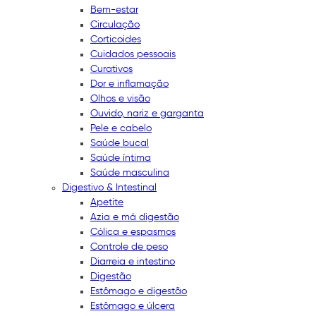
Bem-estar
Circulação
Corticoides
Cuidados pessoais
Curativos
Dor e inflamação
Olhos e visão
Ouvido, nariz e garganta
Pele e cabelo
Saúde bucal
Saúde íntima
Saúde masculina
Digestivo & Intestinal
Apetite
Azia e má digestão
Cólica e espasmos
Controle de peso
Diarreia e intestino
Digestão
Estômago e digestão
Estômago e úlcera