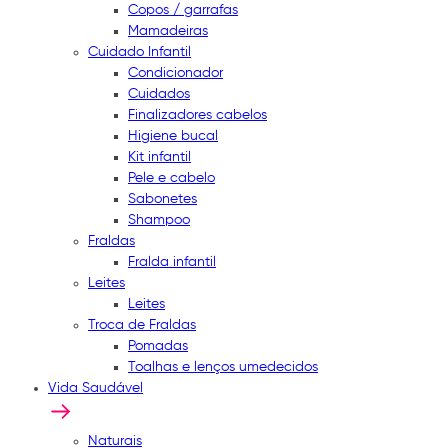
Copos / garrafas
Mamadeiras
Cuidado Infantil
Condicionador
Cuidados
Finalizadores cabelos
Higiene bucal
Kit infantil
Pele e cabelo
Sabonetes
Shampoo
Fraldas
Fralda infantil
Leites
Leites
Troca de Fraldas
Pomadas
Toalhas e lenços umedecidos
Vida Saudável
Naturais