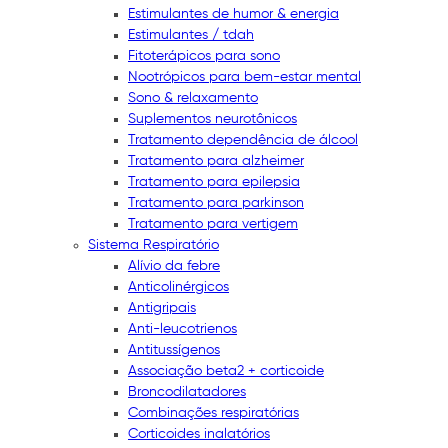
Estimulantes de humor & energia
Estimulantes / tdah
Fitoterápicos para sono
Nootrópicos para bem-estar mental
Sono & relaxamento
Suplementos neurotônicos
Tratamento dependência de álcool
Tratamento para alzheimer
Tratamento para epilepsia
Tratamento para parkinson
Tratamento para vertigem
Sistema Respiratório
Alívio da febre
Anticolinérgicos
Antigripais
Anti-leucotrienos
Antitussígenos
Associação beta2 + corticoide
Broncodilatadores
Combinações respiratórias
Corticoides inalatórios