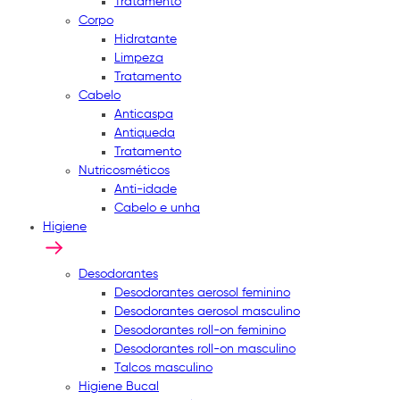
Tratamento
Corpo
Hidratante
Limpeza
Tratamento
Cabelo
Anticaspa
Antiqueda
Tratamento
Nutricosméticos
Anti-idade
Cabelo e unha
Higiene
Desodorantes
Desodorantes aerosol feminino
Desodorantes aerosol masculino
Desodorantes roll-on feminino
Desodorantes roll-on masculino
Talcos masculino
Higiene Bucal