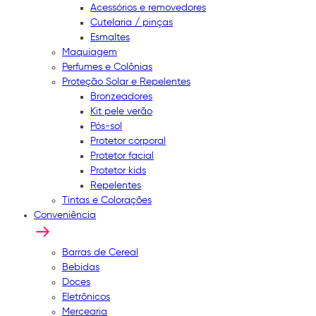
Acessórios e removedores
Cutelaria / pinças
Esmaltes
Maquiagem
Perfumes e Colônias
Proteção Solar e Repelentes
Bronzeadores
Kit pele verão
Pós-sol
Protetor corporal
Protetor facial
Protetor kids
Repelentes
Tintas e Colorações
Conveniência
Barras de Cereal
Bebidas
Doces
Eletrônicos
Mercearia