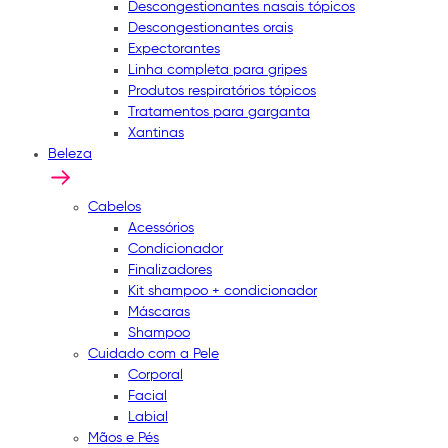
Descongestionantes nasais tópicos
Descongestionantes orais
Expectorantes
Linha completa para gripes
Produtos respiratórios tópicos
Tratamentos para garganta
Xantinas
Beleza
Cabelos
Acessórios
Condicionador
Finalizadores
Kit shampoo + condicionador
Máscaras
Shampoo
Cuidado com a Pele
Corporal
Facial
Labial
Mãos e Pés