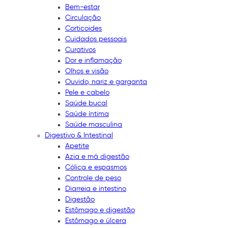
Bem-estar
Circulação
Corticoides
Cuidados pessoais
Curativos
Dor e inflamação
Olhos e visão
Ouvido, nariz e garganta
Pele e cabelo
Saúde bucal
Saúde íntima
Saúde masculina
Digestivo & Intestinal
Apetite
Azia e má digestão
Cólica e espasmos
Controle de peso
Diarreia e intestino
Digestão
Estômago e digestão
Estômago e úlcera