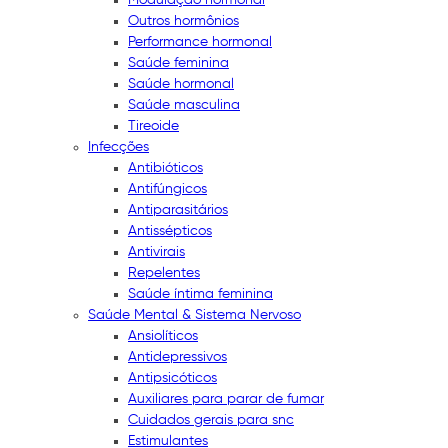
Outros hormônios
Performance hormonal
Saúde feminina
Saúde hormonal
Saúde masculina
Tireoide
Infecções
Antibióticos
Antifúngicos
Antiparasitários
Antissépticos
Antivirais
Repelentes
Saúde íntima feminina
Saúde Mental & Sistema Nervoso
Ansiolíticos
Antidepressivos
Antipsicóticos
Auxiliares para parar de fumar
Cuidados gerais para snc
Estimulantes