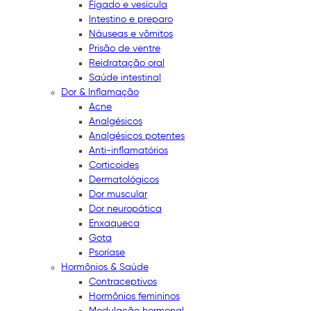
Fígado e vesícula
Intestino e preparo
Náuseas e vômitos
Prisão de ventre
Reidratação oral
Saúde intestinal
Dor & Inflamação
Acne
Analgésicos
Analgésicos potentes
Anti-inflamatórios
Corticoides
Dermatológicos
Dor muscular
Dor neuropática
Enxaqueca
Gota
Psoríase
Hormônios & Saúde
Contraceptivos
Hormônios femininos
Modulação hormonal