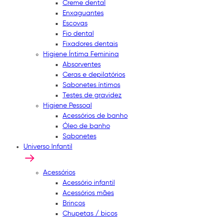
Creme dental
Enxaguantes
Escovas
Fio dental
Fixadores dentais
Higiene Íntima Feminina
Absorventes
Ceras e depilatórios
Sabonetes íntimos
Testes de gravidez
Higiene Pessoal
Acessórios de banho
Óleo de banho
Sabonetes
Universo Infantil
Acessórios
Acessório infantil
Acessórios mães
Brincos
Chupetas / bicos