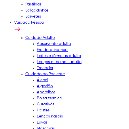
Pastilhas
Salgadinhos
Sorvetes
Cuidado Pessoal
Cuidado Adulto
Absorvente adulto
Fralda geriátrica
Leites e fórmulas adulto
Lenços e toalhas adulto
Trocador
Cuidado ao Paciente
Álcool
Algodão
Aparelhos
Bolsa térmica
Curativos
Hastes
Lenços nasais
Luvas
Máscaras