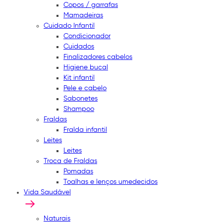
Copos / garrafas
Mamadeiras
Cuidado Infantil
Condicionador
Cuidados
Finalizadores cabelos
Higiene bucal
Kit infantil
Pele e cabelo
Sabonetes
Shampoo
Fraldas
Fralda infantil
Leites
Leites
Troca de Fraldas
Pomadas
Toalhas e lenços umedecidos
Vida Saudável
Naturais