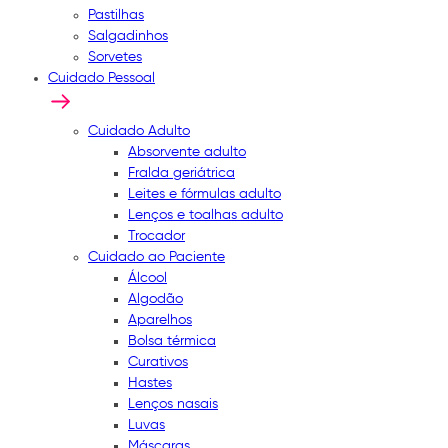
Pastilhas
Salgadinhos
Sorvetes
Cuidado Pessoal
Cuidado Adulto
Absorvente adulto
Fralda geriátrica
Leites e fórmulas adulto
Lenços e toalhas adulto
Trocador
Cuidado ao Paciente
Álcool
Algodão
Aparelhos
Bolsa térmica
Curativos
Hastes
Lenços nasais
Luvas
Máscaras