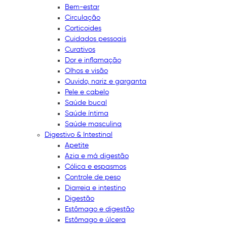
Bem-estar
Circulação
Corticoides
Cuidados pessoais
Curativos
Dor e inflamação
Olhos e visão
Ouvido, nariz e garganta
Pele e cabelo
Saúde bucal
Saúde íntima
Saúde masculina
Digestivo & Intestinal
Apetite
Azia e má digestão
Cólica e espasmos
Controle de peso
Diarreia e intestino
Digestão
Estômago e digestão
Estômago e úlcera