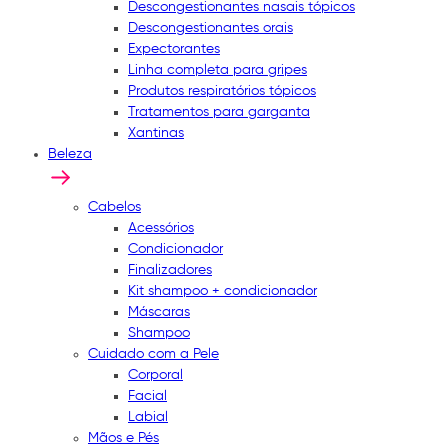
Descongestionantes nasais tópicos
Descongestionantes orais
Expectorantes
Linha completa para gripes
Produtos respiratórios tópicos
Tratamentos para garganta
Xantinas
Beleza
Cabelos
Acessórios
Condicionador
Finalizadores
Kit shampoo + condicionador
Máscaras
Shampoo
Cuidado com a Pele
Corporal
Facial
Labial
Mãos e Pés