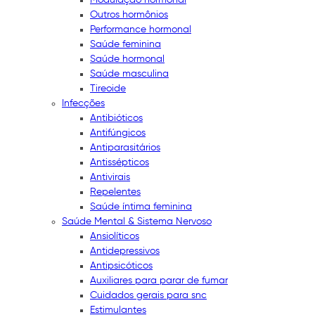
Outros hormônios
Performance hormonal
Saúde feminina
Saúde hormonal
Saúde masculina
Tireoide
Infecções
Antibióticos
Antifúngicos
Antiparasitários
Antissépticos
Antivirais
Repelentes
Saúde íntima feminina
Saúde Mental & Sistema Nervoso
Ansiolíticos
Antidepressivos
Antipsicóticos
Auxiliares para parar de fumar
Cuidados gerais para snc
Estimulantes