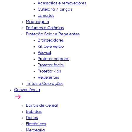
Acessórios e removedores
Cutelaria / pinças
Esmaltes
Maquiagem
Perfumes e Colônias
Proteção Solar e Repelentes
Bronzeadores
Kit pele verão
Pós-sol
Protetor corporal
Protetor facial
Protetor kids
Repelentes
Tintas e Colorações
Conveniência
Barras de Cereal
Bebidas
Doces
Eletrônicos
Mercearia