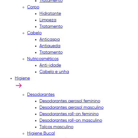
Tratamento
Corpo
Hidratante
Limpeza
Tratamento
Cabelo
Anticaspa
Antiqueda
Tratamento
Nutricosméticos
Anti-idade
Cabelo e unha
Higiene
Desodorantes
Desodorantes aerosol feminino
Desodorantes aerosol masculino
Desodorantes roll-on feminino
Desodorantes roll-on masculino
Talcos masculino
Higiene Bucal