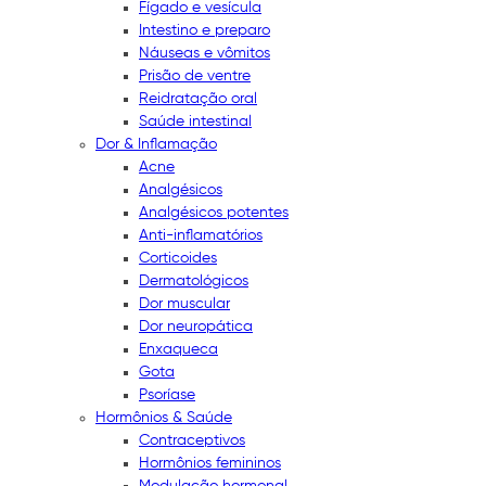
Fígado e vesícula
Intestino e preparo
Náuseas e vômitos
Prisão de ventre
Reidratação oral
Saúde intestinal
Dor & Inflamação
Acne
Analgésicos
Analgésicos potentes
Anti-inflamatórios
Corticoides
Dermatológicos
Dor muscular
Dor neuropática
Enxaqueca
Gota
Psoríase
Hormônios & Saúde
Contraceptivos
Hormônios femininos
Modulação hormonal