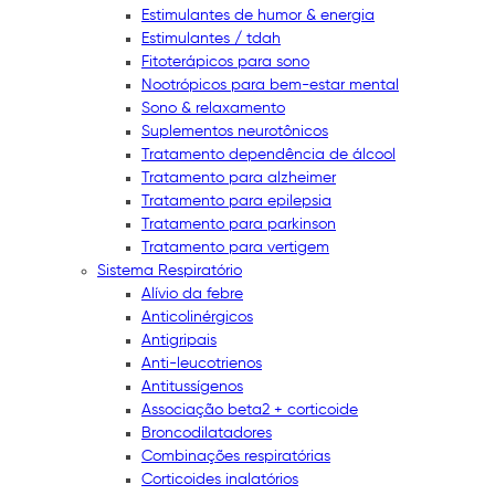
Estimulantes de humor & energia
Estimulantes / tdah
Fitoterápicos para sono
Nootrópicos para bem-estar mental
Sono & relaxamento
Suplementos neurotônicos
Tratamento dependência de álcool
Tratamento para alzheimer
Tratamento para epilepsia
Tratamento para parkinson
Tratamento para vertigem
Sistema Respiratório
Alívio da febre
Anticolinérgicos
Antigripais
Anti-leucotrienos
Antitussígenos
Associação beta2 + corticoide
Broncodilatadores
Combinações respiratórias
Corticoides inalatórios