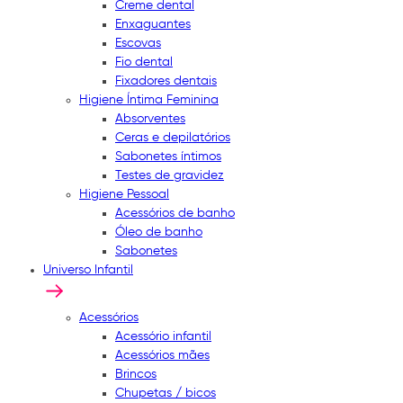
Creme dental
Enxaguantes
Escovas
Fio dental
Fixadores dentais
Higiene Íntima Feminina
Absorventes
Ceras e depilatórios
Sabonetes íntimos
Testes de gravidez
Higiene Pessoal
Acessórios de banho
Óleo de banho
Sabonetes
Universo Infantil
Acessórios
Acessório infantil
Acessórios mães
Brincos
Chupetas / bicos