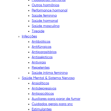
Outros hormônios
Performance hormonal
Saúde feminina
Saúde hormonal
Saúde masculina
Tireoide
Infecções
Antibióticos
Antifúngicos
Antiparasitários
Antissépticos
Antivirais
Repelentes
Saúde íntima feminina
Saúde Mental & Sistema Nervoso
Ansiolíticos
Antidepressivos
Antipsicóticos
Auxiliares para parar de fumar
Cuidados gerais para snc
Estimulantes