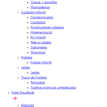
Copos / garrafas
Mamadeiras
Cuidado Infantil
Condicionador
Cuidados
Finalizadores cabelos
Higiene bucal
Kit infantil
Pele e cabelo
Sabonetes
Shampoo
Fraldas
Fralda infantil
Leites
Leites
Troca de Fraldas
Pomadas
Toalhas e lenços umedecidos
Vida Saudável
Naturais