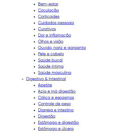
Bem-estar
Circulação
Corticoides
Cuidados pessoais
Curativos
Dor e inflamação
Olhos e visão
Ouvido, nariz e garganta
Pele e cabelo
Saúde bucal
Saúde íntima
Saúde masculina
Digestivo & Intestinal
Apetite
Azia e má digestão
Cólica e espasmos
Controle de peso
Diarreia e intestino
Digestão
Estômago e digestão
Estômago e úlcera