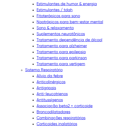
Estimulantes de humor & energia
Estimulantes / tdah
Fitoterápicos para sono
Nootrópicos para bem-estar mental
Sono & relaxamento
Suplementos neurotônicos
Tratamento dependência de álcool
Tratamento para alzheimer
Tratamento para epilepsia
Tratamento para parkinson
Tratamento para vertigem
Sistema Respiratório
Alívio da febre
Anticolinérgicos
Antigripais
Anti-leucotrienos
Antitussígenos
Associação beta2 + corticoide
Broncodilatadores
Combinações respiratórias
Corticoides inalatórios