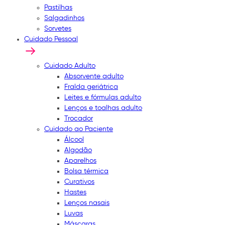
Pastilhas
Salgadinhos
Sorvetes
Cuidado Pessoal
Cuidado Adulto
Absorvente adulto
Fralda geriátrica
Leites e fórmulas adulto
Lenços e toalhas adulto
Trocador
Cuidado ao Paciente
Álcool
Algodão
Aparelhos
Bolsa térmica
Curativos
Hastes
Lenços nasais
Luvas
Máscaras