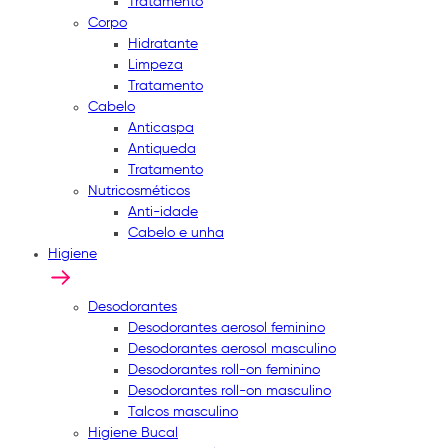
Tratamento
Corpo
Hidratante
Limpeza
Tratamento
Cabelo
Anticaspa
Antiqueda
Tratamento
Nutricosméticos
Anti-idade
Cabelo e unha
Higiene
Desodorantes
Desodorantes aerosol feminino
Desodorantes aerosol masculino
Desodorantes roll-on feminino
Desodorantes roll-on masculino
Talcos masculino
Higiene Bucal