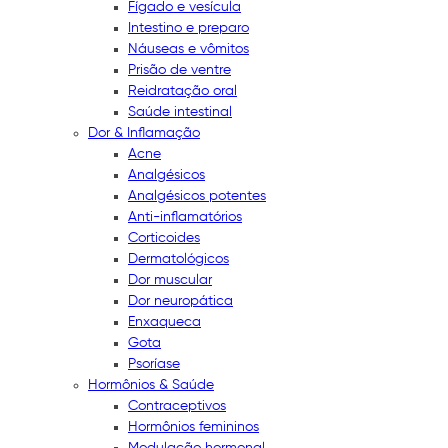
Fígado e vesícula
Intestino e preparo
Náuseas e vômitos
Prisão de ventre
Reidratação oral
Saúde intestinal
Dor & Inflamação
Acne
Analgésicos
Analgésicos potentes
Anti-inflamatórios
Corticoides
Dermatológicos
Dor muscular
Dor neuropática
Enxaqueca
Gota
Psoríase
Hormônios & Saúde
Contraceptivos
Hormônios femininos
Modulação hormonal