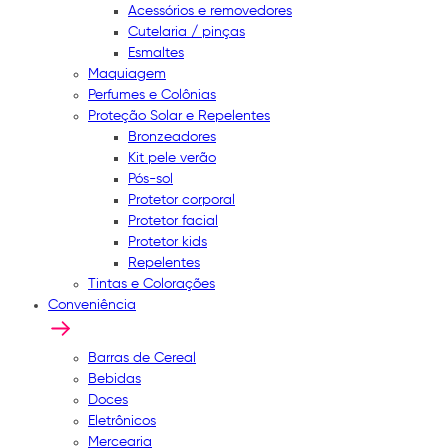
Acessórios e removedores
Cutelaria / pinças
Esmaltes
Maquiagem
Perfumes e Colônias
Proteção Solar e Repelentes
Bronzeadores
Kit pele verão
Pós-sol
Protetor corporal
Protetor facial
Protetor kids
Repelentes
Tintas e Colorações
Conveniência
Barras de Cereal
Bebidas
Doces
Eletrônicos
Mercearia