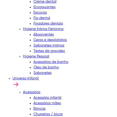
Creme dental
Enxaguantes
Escovas
Fio dental
Fixadores dentais
Higiene Íntima Feminina
Absorventes
Ceras e depilatórios
Sabonetes íntimos
Testes de gravidez
Higiene Pessoal
Acessórios de banho
Óleo de banho
Sabonetes
Universo Infantil
Acessórios
Acessório infantil
Acessórios mães
Brincos
Chupetas / bicos