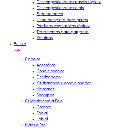
Descongestionantes nasais tópicos
Descongestionantes orais
Expectorantes
Linha completa para gripes
Produtos respiratórios tópicos
Tratamentos para garganta
Xantinas
Beleza
Cabelos
Acessórios
Condicionador
Finalizadores
Kit shampoo + condicionador
Máscaras
Shampoo
Cuidado com a Pele
Corporal
Facial
Labial
Mãos e Pés