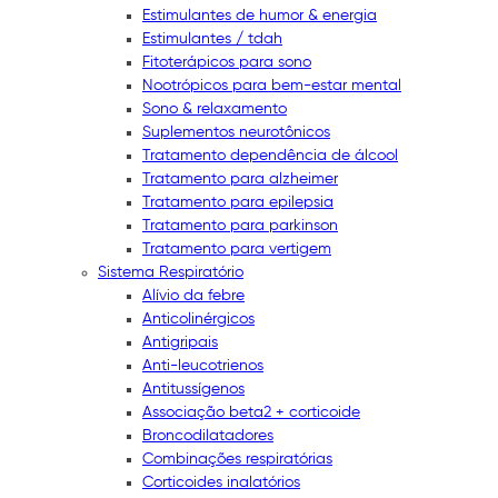
Estimulantes de humor & energia
Estimulantes / tdah
Fitoterápicos para sono
Nootrópicos para bem-estar mental
Sono & relaxamento
Suplementos neurotônicos
Tratamento dependência de álcool
Tratamento para alzheimer
Tratamento para epilepsia
Tratamento para parkinson
Tratamento para vertigem
Sistema Respiratório
Alívio da febre
Anticolinérgicos
Antigripais
Anti-leucotrienos
Antitussígenos
Associação beta2 + corticoide
Broncodilatadores
Combinações respiratórias
Corticoides inalatórios