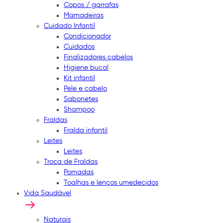
Copos / garrafas
Mamadeiras
Cuidado Infantil
Condicionador
Cuidados
Finalizadores cabelos
Higiene bucal
Kit infantil
Pele e cabelo
Sabonetes
Shampoo
Fraldas
Fralda infantil
Leites
Leites
Troca de Fraldas
Pomadas
Toalhas e lenços umedecidos
Vida Saudável
Naturais