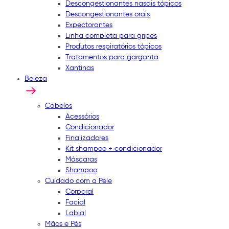
Descongestionantes nasais tópicos
Descongestionantes orais
Expectorantes
Linha completa para gripes
Produtos respiratórios tópicos
Tratamentos para garganta
Xantinas
Beleza
Cabelos
Acessórios
Condicionador
Finalizadores
Kit shampoo + condicionador
Máscaras
Shampoo
Cuidado com a Pele
Corporal
Facial
Labial
Mãos e Pés