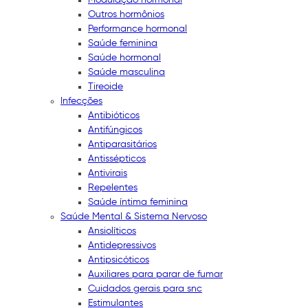
Outros hormônios
Performance hormonal
Saúde feminina
Saúde hormonal
Saúde masculina
Tireoide
Infecções
Antibióticos
Antifúngicos
Antiparasitários
Antissépticos
Antivirais
Repelentes
Saúde íntima feminina
Saúde Mental & Sistema Nervoso
Ansiolíticos
Antidepressivos
Antipsicóticos
Auxiliares para parar de fumar
Cuidados gerais para snc
Estimulantes