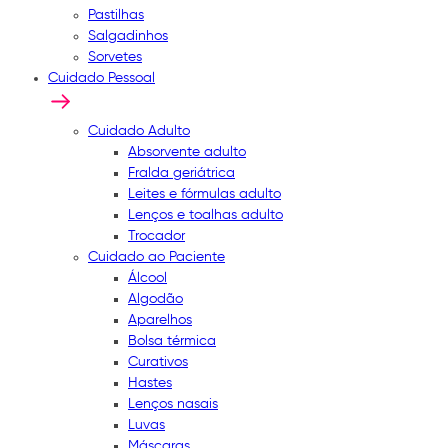
Pastilhas
Salgadinhos
Sorvetes
Cuidado Pessoal
Cuidado Adulto
Absorvente adulto
Fralda geriátrica
Leites e fórmulas adulto
Lenços e toalhas adulto
Trocador
Cuidado ao Paciente
Álcool
Algodão
Aparelhos
Bolsa térmica
Curativos
Hastes
Lenços nasais
Luvas
Máscaras