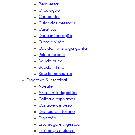
Bem-estar
Circulação
Corticoides
Cuidados pessoais
Curativos
Dor e inflamação
Olhos e visão
Ouvido, nariz e garganta
Pele e cabelo
Saúde bucal
Saúde íntima
Saúde masculina
Digestivo & Intestinal
Apetite
Azia e má digestão
Cólica e espasmos
Controle de peso
Diarreia e intestino
Digestão
Estômago e digestão
Estômago e úlcera