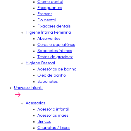
Creme dental
Enxaguantes
Escovas
Fio dental
Fixadores dentais
Higiene Íntima Feminina
Absorventes
Ceras e depilatórios
Sabonetes íntimos
Testes de gravidez
Higiene Pessoal
Acessórios de banho
Óleo de banho
Sabonetes
Universo Infantil
Acessórios
Acessório infantil
Acessórios mães
Brincos
Chupetas / bicos