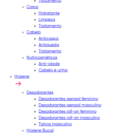
Tratamento
Corpo
Hidratante
Limpeza
Tratamento
Cabelo
Anticaspa
Antiqueda
Tratamento
Nutricosméticos
Anti-idade
Cabelo e unha
Higiene
Desodorantes
Desodorantes aerosol feminino
Desodorantes aerosol masculino
Desodorantes roll-on feminino
Desodorantes roll-on masculino
Talcos masculino
Higiene Bucal