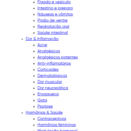
Fígado e vesícula
Intestino e preparo
Náuseas e vômitos
Prisão de ventre
Reidratação oral
Saúde intestinal
Dor & Inflamação
Acne
Analgésicos
Analgésicos potentes
Anti-inflamatórios
Corticoides
Dermatológicos
Dor muscular
Dor neuropática
Enxaqueca
Gota
Psoríase
Hormônios & Saúde
Contraceptivos
Hormônios femininos
Modulação hormonal