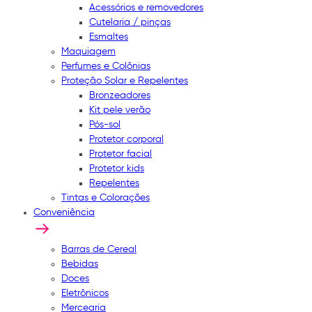
Acessórios e removedores
Cutelaria / pinças
Esmaltes
Maquiagem
Perfumes e Colônias
Proteção Solar e Repelentes
Bronzeadores
Kit pele verão
Pós-sol
Protetor corporal
Protetor facial
Protetor kids
Repelentes
Tintas e Colorações
Conveniência
Barras de Cereal
Bebidas
Doces
Eletrônicos
Mercearia