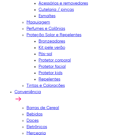
Acessórios e removedores
Cutelaria / pinças
Esmaltes
Maquiagem
Perfumes e Colônias
Proteção Solar e Repelentes
Bronzeadores
Kit pele verão
Pós-sol
Protetor corporal
Protetor facial
Protetor kids
Repelentes
Tintas e Colorações
Conveniência
Barras de Cereal
Bebidas
Doces
Eletrônicos
Mercearia