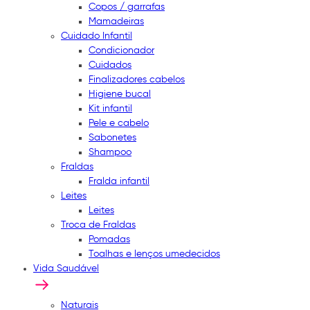
Copos / garrafas
Mamadeiras
Cuidado Infantil
Condicionador
Cuidados
Finalizadores cabelos
Higiene bucal
Kit infantil
Pele e cabelo
Sabonetes
Shampoo
Fraldas
Fralda infantil
Leites
Leites
Troca de Fraldas
Pomadas
Toalhas e lenços umedecidos
Vida Saudável
Naturais