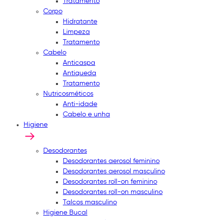
Tratamento
Corpo
Hidratante
Limpeza
Tratamento
Cabelo
Anticaspa
Antiqueda
Tratamento
Nutricosméticos
Anti-idade
Cabelo e unha
Higiene
Desodorantes
Desodorantes aerosol feminino
Desodorantes aerosol masculino
Desodorantes roll-on feminino
Desodorantes roll-on masculino
Talcos masculino
Higiene Bucal