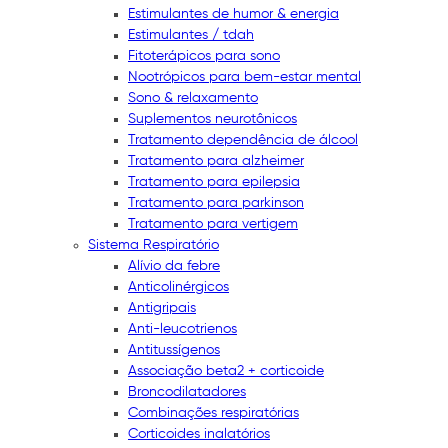
Estimulantes de humor & energia
Estimulantes / tdah
Fitoterápicos para sono
Nootrópicos para bem-estar mental
Sono & relaxamento
Suplementos neurotônicos
Tratamento dependência de álcool
Tratamento para alzheimer
Tratamento para epilepsia
Tratamento para parkinson
Tratamento para vertigem
Sistema Respiratório
Alívio da febre
Anticolinérgicos
Antigripais
Anti-leucotrienos
Antitussígenos
Associação beta2 + corticoide
Broncodilatadores
Combinações respiratórias
Corticoides inalatórios