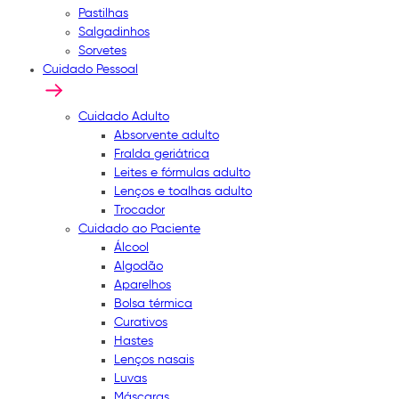
Pastilhas
Salgadinhos
Sorvetes
Cuidado Pessoal
Cuidado Adulto
Absorvente adulto
Fralda geriátrica
Leites e fórmulas adulto
Lenços e toalhas adulto
Trocador
Cuidado ao Paciente
Álcool
Algodão
Aparelhos
Bolsa térmica
Curativos
Hastes
Lenços nasais
Luvas
Máscaras