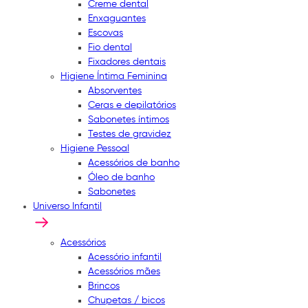
Creme dental
Enxaguantes
Escovas
Fio dental
Fixadores dentais
Higiene Íntima Feminina
Absorventes
Ceras e depilatórios
Sabonetes íntimos
Testes de gravidez
Higiene Pessoal
Acessórios de banho
Óleo de banho
Sabonetes
Universo Infantil
Acessórios
Acessório infantil
Acessórios mães
Brincos
Chupetas / bicos