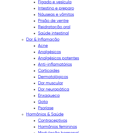
Fígado e vesícula
Intestino e preparo
Náuseas e vômitos
Prisão de ventre
Reidratação oral
Saúde intestinal
Dor & Inflamação
Acne
Analgésicos
Analgésicos potentes
Anti-inflamatórios
Corticoides
Dermatológicos
Dor muscular
Dor neuropática
Enxaqueca
Gota
Psoríase
Hormônios & Saúde
Contraceptivos
Hormônios femininos
Modulação hormonal