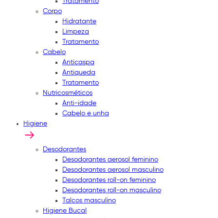
Tratamento
Corpo
Hidratante
Limpeza
Tratamento
Cabelo
Anticaspa
Antiqueda
Tratamento
Nutricosméticos
Anti-idade
Cabelo e unha
Higiene
Desodorantes
Desodorantes aerosol feminino
Desodorantes aerosol masculino
Desodorantes roll-on feminino
Desodorantes roll-on masculino
Talcos masculino
Higiene Bucal