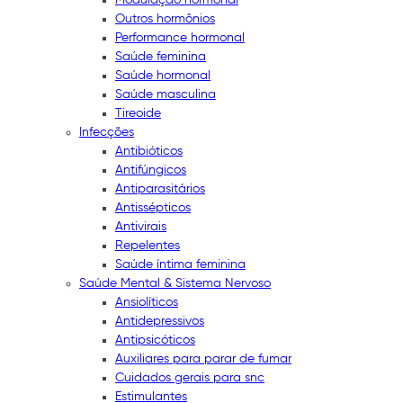
Outros hormônios
Performance hormonal
Saúde feminina
Saúde hormonal
Saúde masculina
Tireoide
Infecções
Antibióticos
Antifúngicos
Antiparasitários
Antissépticos
Antivirais
Repelentes
Saúde íntima feminina
Saúde Mental & Sistema Nervoso
Ansiolíticos
Antidepressivos
Antipsicóticos
Auxiliares para parar de fumar
Cuidados gerais para snc
Estimulantes