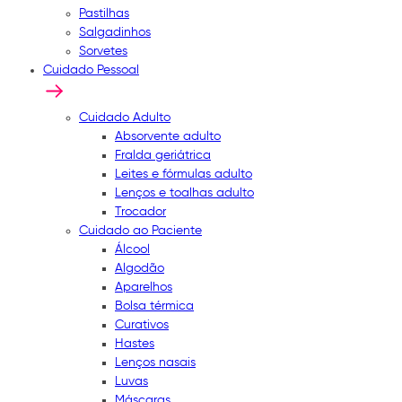
Pastilhas
Salgadinhos
Sorvetes
Cuidado Pessoal
Cuidado Adulto
Absorvente adulto
Fralda geriátrica
Leites e fórmulas adulto
Lenços e toalhas adulto
Trocador
Cuidado ao Paciente
Álcool
Algodão
Aparelhos
Bolsa térmica
Curativos
Hastes
Lenços nasais
Luvas
Máscaras