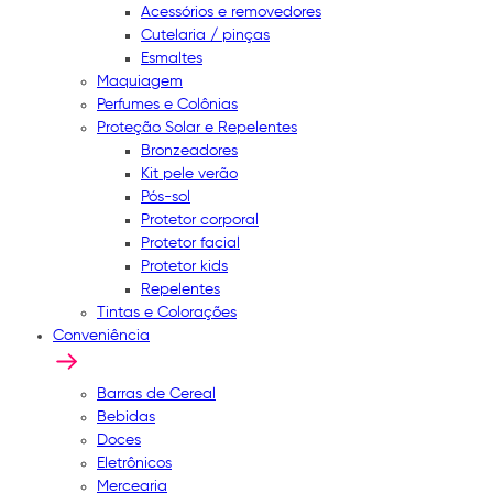
Acessórios e removedores
Cutelaria / pinças
Esmaltes
Maquiagem
Perfumes e Colônias
Proteção Solar e Repelentes
Bronzeadores
Kit pele verão
Pós-sol
Protetor corporal
Protetor facial
Protetor kids
Repelentes
Tintas e Colorações
Conveniência
Barras de Cereal
Bebidas
Doces
Eletrônicos
Mercearia