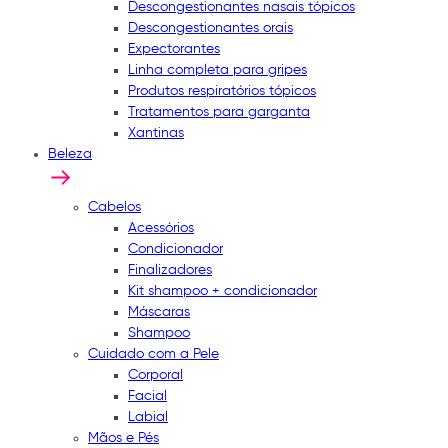
Descongestionantes nasais tópicos
Descongestionantes orais
Expectorantes
Linha completa para gripes
Produtos respiratórios tópicos
Tratamentos para garganta
Xantinas
Beleza
Cabelos
Acessórios
Condicionador
Finalizadores
Kit shampoo + condicionador
Máscaras
Shampoo
Cuidado com a Pele
Corporal
Facial
Labial
Mãos e Pés