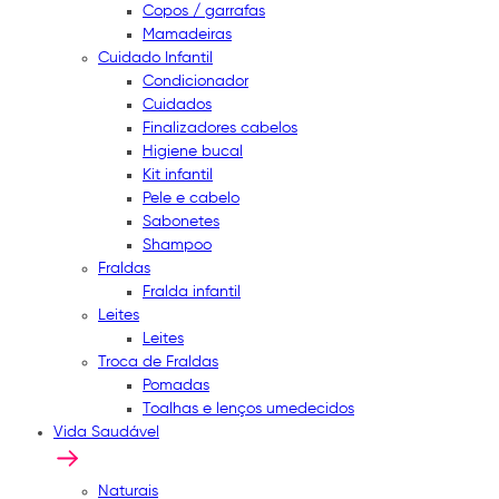
Copos / garrafas
Mamadeiras
Cuidado Infantil
Condicionador
Cuidados
Finalizadores cabelos
Higiene bucal
Kit infantil
Pele e cabelo
Sabonetes
Shampoo
Fraldas
Fralda infantil
Leites
Leites
Troca de Fraldas
Pomadas
Toalhas e lenços umedecidos
Vida Saudável
Naturais