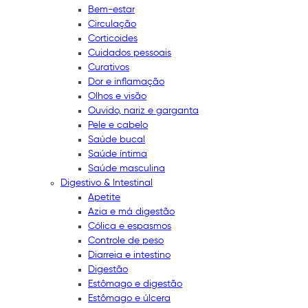
Bem-estar
Circulação
Corticoides
Cuidados pessoais
Curativos
Dor e inflamação
Olhos e visão
Ouvido, nariz e garganta
Pele e cabelo
Saúde bucal
Saúde íntima
Saúde masculina
Digestivo & Intestinal
Apetite
Azia e má digestão
Cólica e espasmos
Controle de peso
Diarreia e intestino
Digestão
Estômago e digestão
Estômago e úlcera