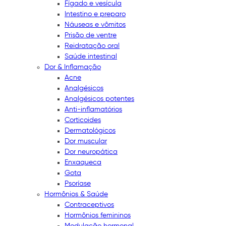
Fígado e vesícula
Intestino e preparo
Náuseas e vômitos
Prisão de ventre
Reidratação oral
Saúde intestinal
Dor & Inflamação
Acne
Analgésicos
Analgésicos potentes
Anti-inflamatórios
Corticoides
Dermatológicos
Dor muscular
Dor neuropática
Enxaqueca
Gota
Psoríase
Hormônios & Saúde
Contraceptivos
Hormônios femininos
Modulação hormonal