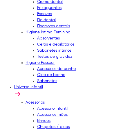
Creme dental
Enxaguantes
Escovas
Fio dental
Fixadores dentais
Higiene Íntima Feminina
Absorventes
Ceras e depilatórios
Sabonetes íntimos
Testes de gravidez
Higiene Pessoal
Acessórios de banho
Óleo de banho
Sabonetes
Universo Infantil
Acessórios
Acessório infantil
Acessórios mães
Brincos
Chupetas / bicos