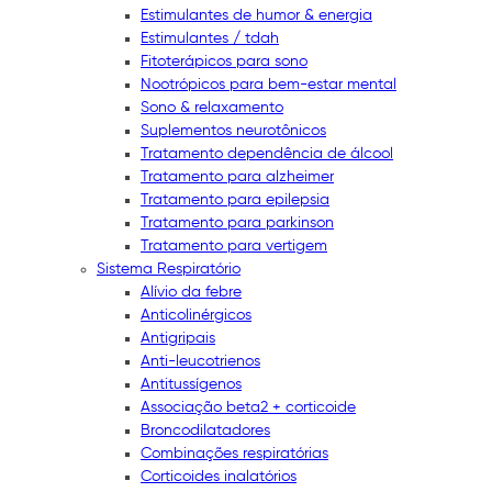
Estimulantes de humor & energia
Estimulantes / tdah
Fitoterápicos para sono
Nootrópicos para bem-estar mental
Sono & relaxamento
Suplementos neurotônicos
Tratamento dependência de álcool
Tratamento para alzheimer
Tratamento para epilepsia
Tratamento para parkinson
Tratamento para vertigem
Sistema Respiratório
Alívio da febre
Anticolinérgicos
Antigripais
Anti-leucotrienos
Antitussígenos
Associação beta2 + corticoide
Broncodilatadores
Combinações respiratórias
Corticoides inalatórios