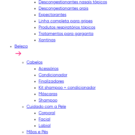
Descongestionantes nasais tópicos
Descongestionantes orais
Expectorantes
Linha completa para gripes
Produtos respiratórios tópicos
Tratamentos para garganta
Xantinas
Beleza
Cabelos
Acessórios
Condicionador
Finalizadores
Kit shampoo + condicionador
Máscaras
Shampoo
Cuidado com a Pele
Corporal
Facial
Labial
Mãos e Pés