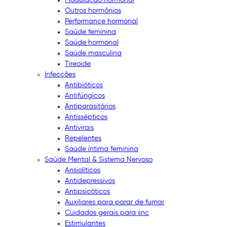
Outros hormônios
Performance hormonal
Saúde feminina
Saúde hormonal
Saúde masculina
Tireoide
Infecções
Antibióticos
Antifúngicos
Antiparasitários
Antissépticos
Antivirais
Repelentes
Saúde íntima feminina
Saúde Mental & Sistema Nervoso
Ansiolíticos
Antidepressivos
Antipsicóticos
Auxiliares para parar de fumar
Cuidados gerais para snc
Estimulantes