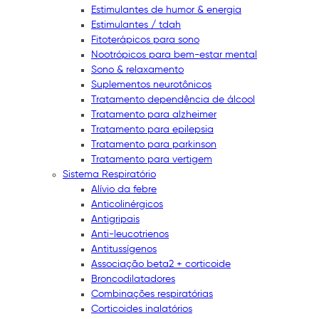
Estimulantes de humor & energia
Estimulantes / tdah
Fitoterápicos para sono
Nootrópicos para bem-estar mental
Sono & relaxamento
Suplementos neurotônicos
Tratamento dependência de álcool
Tratamento para alzheimer
Tratamento para epilepsia
Tratamento para parkinson
Tratamento para vertigem
Sistema Respiratório
Alívio da febre
Anticolinérgicos
Antigripais
Anti-leucotrienos
Antitussígenos
Associação beta2 + corticoide
Broncodilatadores
Combinações respiratórias
Corticoides inalatórios