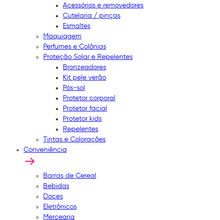
Acessórios e removedores
Cutelaria / pinças
Esmaltes
Maquiagem
Perfumes e Colônias
Proteção Solar e Repelentes
Bronzeadores
Kit pele verão
Pós-sol
Protetor corporal
Protetor facial
Protetor kids
Repelentes
Tintas e Colorações
Conveniência
Barras de Cereal
Bebidas
Doces
Eletrônicos
Mercearia