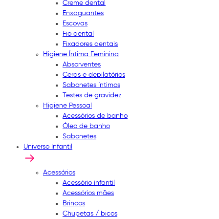
Creme dental
Enxaguantes
Escovas
Fio dental
Fixadores dentais
Higiene Íntima Feminina
Absorventes
Ceras e depilatórios
Sabonetes íntimos
Testes de gravidez
Higiene Pessoal
Acessórios de banho
Óleo de banho
Sabonetes
Universo Infantil
Acessórios
Acessório infantil
Acessórios mães
Brincos
Chupetas / bicos