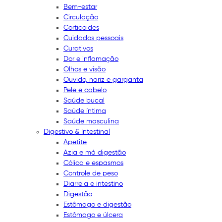
Bem-estar
Circulação
Corticoides
Cuidados pessoais
Curativos
Dor e inflamação
Olhos e visão
Ouvido, nariz e garganta
Pele e cabelo
Saúde bucal
Saúde íntima
Saúde masculina
Digestivo & Intestinal
Apetite
Azia e má digestão
Cólica e espasmos
Controle de peso
Diarreia e intestino
Digestão
Estômago e digestão
Estômago e úlcera