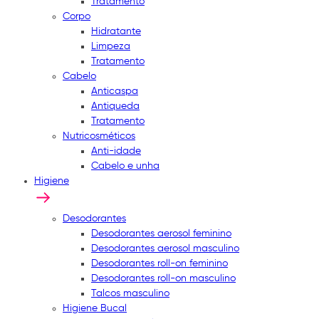
Tratamento
Corpo
Hidratante
Limpeza
Tratamento
Cabelo
Anticaspa
Antiqueda
Tratamento
Nutricosméticos
Anti-idade
Cabelo e unha
Higiene
Desodorantes
Desodorantes aerosol feminino
Desodorantes aerosol masculino
Desodorantes roll-on feminino
Desodorantes roll-on masculino
Talcos masculino
Higiene Bucal