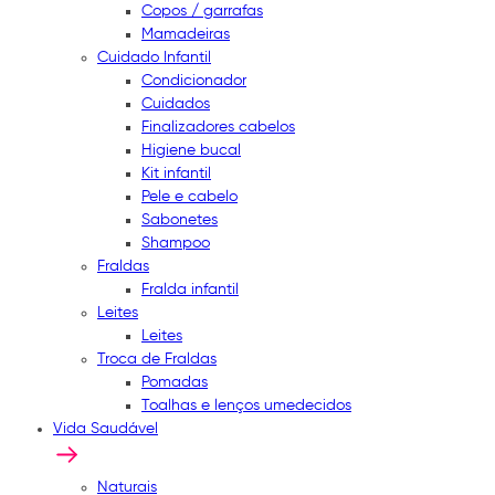
Copos / garrafas
Mamadeiras
Cuidado Infantil
Condicionador
Cuidados
Finalizadores cabelos
Higiene bucal
Kit infantil
Pele e cabelo
Sabonetes
Shampoo
Fraldas
Fralda infantil
Leites
Leites
Troca de Fraldas
Pomadas
Toalhas e lenços umedecidos
Vida Saudável
Naturais