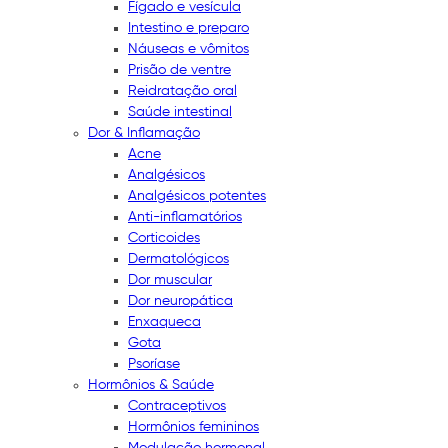
Fígado e vesícula
Intestino e preparo
Náuseas e vômitos
Prisão de ventre
Reidratação oral
Saúde intestinal
Dor & Inflamação
Acne
Analgésicos
Analgésicos potentes
Anti-inflamatórios
Corticoides
Dermatológicos
Dor muscular
Dor neuropática
Enxaqueca
Gota
Psoríase
Hormônios & Saúde
Contraceptivos
Hormônios femininos
Modulação hormonal