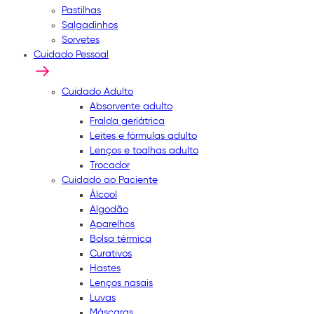
Pastilhas
Salgadinhos
Sorvetes
Cuidado Pessoal
Cuidado Adulto
Absorvente adulto
Fralda geriátrica
Leites e fórmulas adulto
Lenços e toalhas adulto
Trocador
Cuidado ao Paciente
Álcool
Algodão
Aparelhos
Bolsa térmica
Curativos
Hastes
Lenços nasais
Luvas
Máscaras