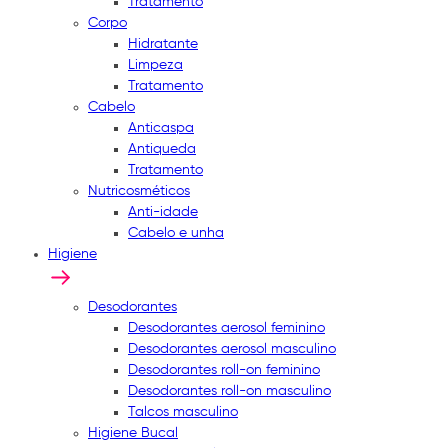
Tratamento
Corpo
Hidratante
Limpeza
Tratamento
Cabelo
Anticaspa
Antiqueda
Tratamento
Nutricosméticos
Anti-idade
Cabelo e unha
Higiene
Desodorantes
Desodorantes aerosol feminino
Desodorantes aerosol masculino
Desodorantes roll-on feminino
Desodorantes roll-on masculino
Talcos masculino
Higiene Bucal