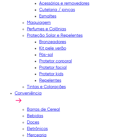
Acessórios e removedores
Cutelaria / pinças
Esmaltes
Maquiagem
Perfumes e Colônias
Proteção Solar e Repelentes
Bronzeadores
Kit pele verão
Pós-sol
Protetor corporal
Protetor facial
Protetor kids
Repelentes
Tintas e Colorações
Conveniência
Barras de Cereal
Bebidas
Doces
Eletrônicos
Mercearia