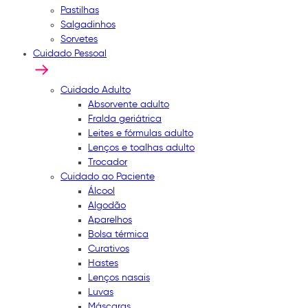
Pastilhas
Salgadinhos
Sorvetes
Cuidado Pessoal
Cuidado Adulto
Absorvente adulto
Fralda geriátrica
Leites e fórmulas adulto
Lenços e toalhas adulto
Trocador
Cuidado ao Paciente
Álcool
Algodão
Aparelhos
Bolsa térmica
Curativos
Hastes
Lenços nasais
Luvas
Máscaras