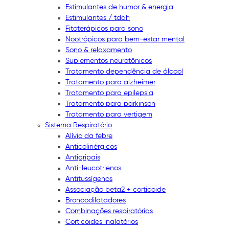
Estimulantes de humor & energia
Estimulantes / tdah
Fitoterápicos para sono
Nootrópicos para bem-estar mental
Sono & relaxamento
Suplementos neurotônicos
Tratamento dependência de álcool
Tratamento para alzheimer
Tratamento para epilepsia
Tratamento para parkinson
Tratamento para vertigem
Sistema Respiratório
Alívio da febre
Anticolinérgicos
Antigripais
Anti-leucotrienos
Antitussígenos
Associação beta2 + corticoide
Broncodilatadores
Combinações respiratórias
Corticoides inalatórios