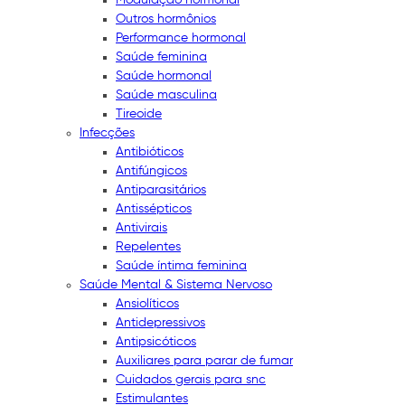
Outros hormônios
Performance hormonal
Saúde feminina
Saúde hormonal
Saúde masculina
Tireoide
Infecções
Antibióticos
Antifúngicos
Antiparasitários
Antissépticos
Antivirais
Repelentes
Saúde íntima feminina
Saúde Mental & Sistema Nervoso
Ansiolíticos
Antidepressivos
Antipsicóticos
Auxiliares para parar de fumar
Cuidados gerais para snc
Estimulantes