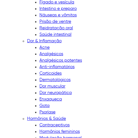
Fígado e vesícula
Intestino e preparo
Náuseas e vômitos
Prisão de ventre
Reidratação oral
Saúde intestinal
Dor & Inflamação
Acne
Analgésicos
Analgésicos potentes
Anti-inflamatórios
Corticoides
Dermatológicos
Dor muscular
Dor neuropática
Enxaqueca
Gota
Psoríase
Hormônios & Saúde
Contraceptivos
Hormônios femininos
Modulação hormonal