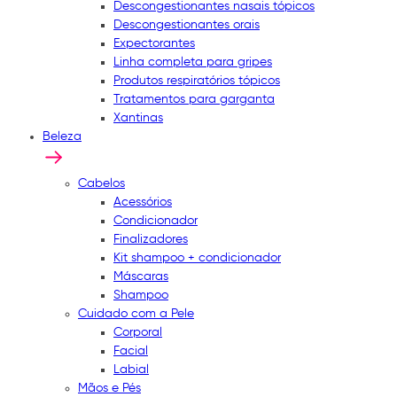
Descongestionantes nasais tópicos
Descongestionantes orais
Expectorantes
Linha completa para gripes
Produtos respiratórios tópicos
Tratamentos para garganta
Xantinas
Beleza
Cabelos
Acessórios
Condicionador
Finalizadores
Kit shampoo + condicionador
Máscaras
Shampoo
Cuidado com a Pele
Corporal
Facial
Labial
Mãos e Pés