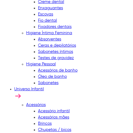
Creme dental
Enxaguantes
Escovas
Fio dental
Fixadores dentais
Higiene Íntima Feminina
Absorventes
Ceras e depilatórios
Sabonetes íntimos
Testes de gravidez
Higiene Pessoal
Acessórios de banho
Óleo de banho
Sabonetes
Universo Infantil
Acessórios
Acessório infantil
Acessórios mães
Brincos
Chupetas / bicos