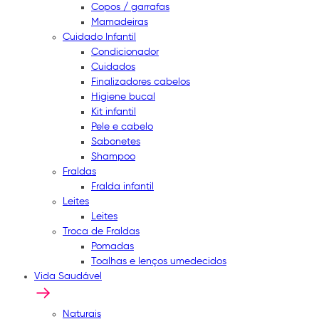
Copos / garrafas
Mamadeiras
Cuidado Infantil
Condicionador
Cuidados
Finalizadores cabelos
Higiene bucal
Kit infantil
Pele e cabelo
Sabonetes
Shampoo
Fraldas
Fralda infantil
Leites
Leites
Troca de Fraldas
Pomadas
Toalhas e lenços umedecidos
Vida Saudável
Naturais