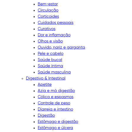
Bem-estar
Circulação
Corticoides
Cuidados pessoais
Curativos
Dor e inflamação
Olhos e visão
Ouvido, nariz e garganta
Pele e cabelo
Saúde bucal
Saúde íntima
Saúde masculina
Digestivo & Intestinal
Apetite
Azia e má digestão
Cólica e espasmos
Controle de peso
Diarreia e intestino
Digestão
Estômago e digestão
Estômago e úlcera