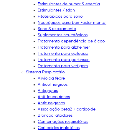
Estimulantes de humor & energia
Estimulantes / tdah
Fitoterápicos para sono
Nootrópicos para bem-estar mental
Sono & relaxamento
Suplementos neurotônicos
Tratamento dependência de álcool
Tratamento para alzheimer
Tratamento para epilepsia
Tratamento para parkinson
Tratamento para vertigem
Sistema Respiratório
Alívio da febre
Anticolinérgicos
Antigripais
Anti-leucotrienos
Antitussígenos
Associação beta2 + corticoide
Broncodilatadores
Combinações respiratórias
Corticoides inalatórios