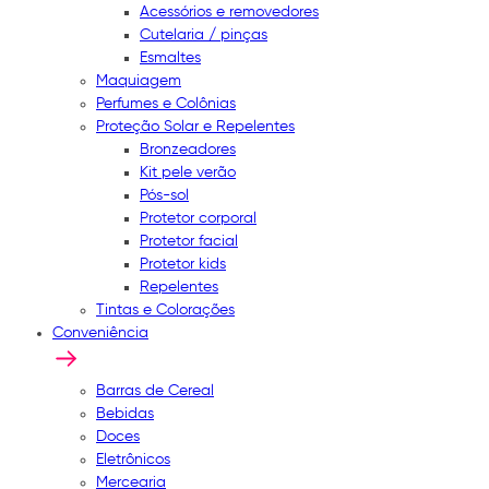
Acessórios e removedores
Cutelaria / pinças
Esmaltes
Maquiagem
Perfumes e Colônias
Proteção Solar e Repelentes
Bronzeadores
Kit pele verão
Pós-sol
Protetor corporal
Protetor facial
Protetor kids
Repelentes
Tintas e Colorações
Conveniência
Barras de Cereal
Bebidas
Doces
Eletrônicos
Mercearia