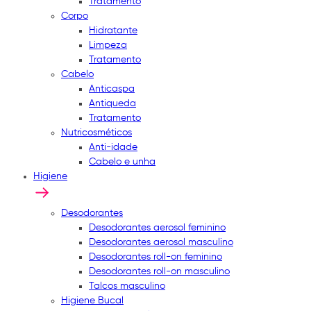
Tratamento
Corpo
Hidratante
Limpeza
Tratamento
Cabelo
Anticaspa
Antiqueda
Tratamento
Nutricosméticos
Anti-idade
Cabelo e unha
Higiene
Desodorantes
Desodorantes aerosol feminino
Desodorantes aerosol masculino
Desodorantes roll-on feminino
Desodorantes roll-on masculino
Talcos masculino
Higiene Bucal