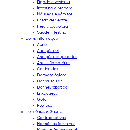
Fígado e vesícula
Intestino e preparo
Náuseas e vômitos
Prisão de ventre
Reidratação oral
Saúde intestinal
Dor & Inflamação
Acne
Analgésicos
Analgésicos potentes
Anti-inflamatórios
Corticoides
Dermatológicos
Dor muscular
Dor neuropática
Enxaqueca
Gota
Psoríase
Hormônios & Saúde
Contraceptivos
Hormônios femininos
Modulação hormonal