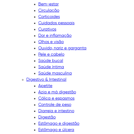
Bem-estar
Circulação
Corticoides
Cuidados pessoais
Curativos
Dor e inflamação
Olhos e visão
Ouvido, nariz e garganta
Pele e cabelo
Saúde bucal
Saúde íntima
Saúde masculina
Digestivo & Intestinal
Apetite
Azia e má digestão
Cólica e espasmos
Controle de peso
Diarreia e intestino
Digestão
Estômago e digestão
Estômago e úlcera