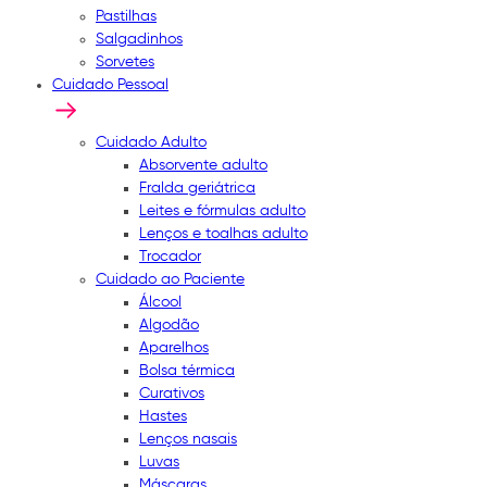
Pastilhas
Salgadinhos
Sorvetes
Cuidado Pessoal
Cuidado Adulto
Absorvente adulto
Fralda geriátrica
Leites e fórmulas adulto
Lenços e toalhas adulto
Trocador
Cuidado ao Paciente
Álcool
Algodão
Aparelhos
Bolsa térmica
Curativos
Hastes
Lenços nasais
Luvas
Máscaras