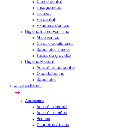
Creme dental
Enxaguantes
Escovas
Fio dental
Fixadores dentais
Higiene Íntima Feminina
Absorventes
Ceras e depilatórios
Sabonetes íntimos
Testes de gravidez
Higiene Pessoal
Acessórios de banho
Óleo de banho
Sabonetes
Universo Infantil
Acessórios
Acessório infantil
Acessórios mães
Brincos
Chupetas / bicos