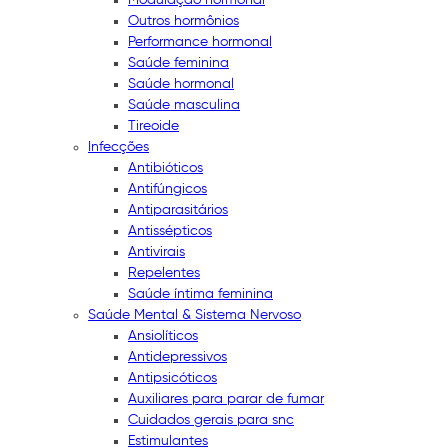
Outros hormônios
Performance hormonal
Saúde feminina
Saúde hormonal
Saúde masculina
Tireoide
Infecções
Antibióticos
Antifúngicos
Antiparasitários
Antissépticos
Antivirais
Repelentes
Saúde íntima feminina
Saúde Mental & Sistema Nervoso
Ansiolíticos
Antidepressivos
Antipsicóticos
Auxiliares para parar de fumar
Cuidados gerais para snc
Estimulantes