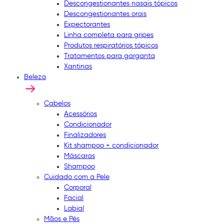
Descongestionantes nasais tópicos
Descongestionantes orais
Expectorantes
Linha completa para gripes
Produtos respiratórios tópicos
Tratamentos para garganta
Xantinas
Beleza
Cabelos
Acessórios
Condicionador
Finalizadores
Kit shampoo + condicionador
Máscaras
Shampoo
Cuidado com a Pele
Corporal
Facial
Labial
Mãos e Pés