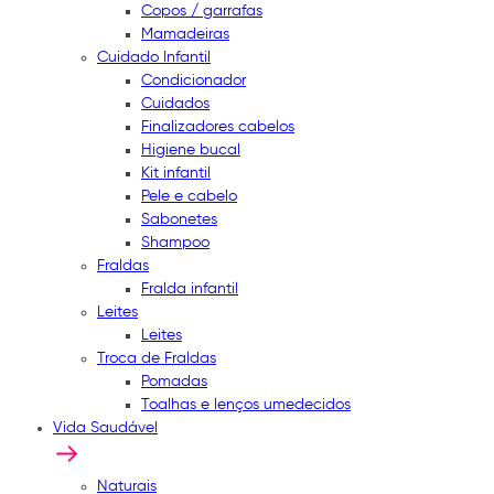
Copos / garrafas
Mamadeiras
Cuidado Infantil
Condicionador
Cuidados
Finalizadores cabelos
Higiene bucal
Kit infantil
Pele e cabelo
Sabonetes
Shampoo
Fraldas
Fralda infantil
Leites
Leites
Troca de Fraldas
Pomadas
Toalhas e lenços umedecidos
Vida Saudável
Naturais