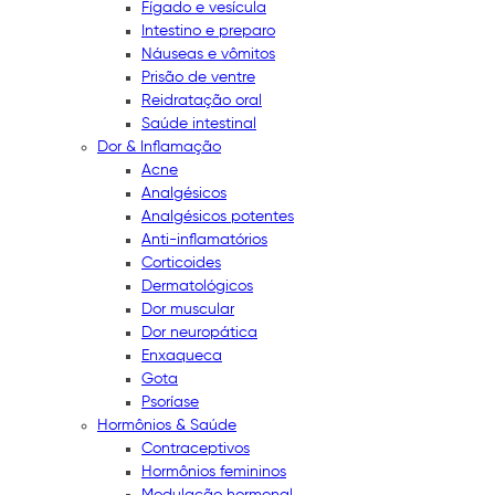
Fígado e vesícula
Intestino e preparo
Náuseas e vômitos
Prisão de ventre
Reidratação oral
Saúde intestinal
Dor & Inflamação
Acne
Analgésicos
Analgésicos potentes
Anti-inflamatórios
Corticoides
Dermatológicos
Dor muscular
Dor neuropática
Enxaqueca
Gota
Psoríase
Hormônios & Saúde
Contraceptivos
Hormônios femininos
Modulação hormonal