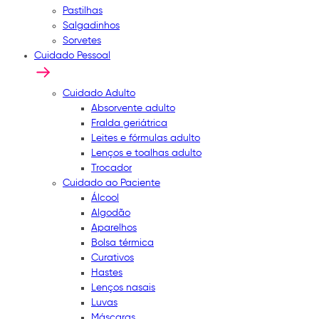
Pastilhas
Salgadinhos
Sorvetes
Cuidado Pessoal
Cuidado Adulto
Absorvente adulto
Fralda geriátrica
Leites e fórmulas adulto
Lenços e toalhas adulto
Trocador
Cuidado ao Paciente
Álcool
Algodão
Aparelhos
Bolsa térmica
Curativos
Hastes
Lenços nasais
Luvas
Máscaras