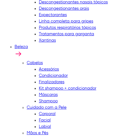
Descongestionantes nasais tópicos
Descongestionantes orais
Expectorantes
Linha completa para gripes
Produtos respiratórios tópicos
Tratamentos para garganta
Xantinas
Beleza
Cabelos
Acessórios
Condicionador
Finalizadores
Kit shampoo + condicionador
Máscaras
Shampoo
Cuidado com a Pele
Corporal
Facial
Labial
Mãos e Pés