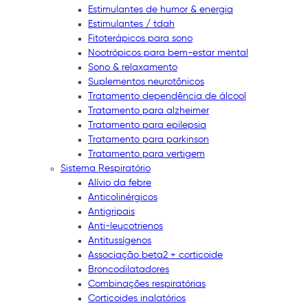
Estimulantes de humor & energia
Estimulantes / tdah
Fitoterápicos para sono
Nootrópicos para bem-estar mental
Sono & relaxamento
Suplementos neurotônicos
Tratamento dependência de álcool
Tratamento para alzheimer
Tratamento para epilepsia
Tratamento para parkinson
Tratamento para vertigem
Sistema Respiratório
Alívio da febre
Anticolinérgicos
Antigripais
Anti-leucotrienos
Antitussígenos
Associação beta2 + corticoide
Broncodilatadores
Combinações respiratórias
Corticoides inalatórios