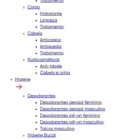
Tratamento
Corpo
Hidratante
Limpeza
Tratamento
Cabelo
Anticaspa
Antiqueda
Tratamento
Nutricosméticos
Anti-idade
Cabelo e unha
Higiene
Desodorantes
Desodorantes aerosol feminino
Desodorantes aerosol masculino
Desodorantes roll-on feminino
Desodorantes roll-on masculino
Talcos masculino
Higiene Bucal