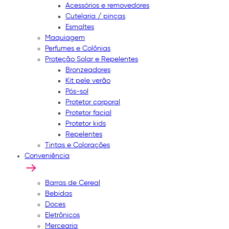
Acessórios e removedores
Cutelaria / pinças
Esmaltes
Maquiagem
Perfumes e Colônias
Proteção Solar e Repelentes
Bronzeadores
Kit pele verão
Pós-sol
Protetor corporal
Protetor facial
Protetor kids
Repelentes
Tintas e Colorações
Conveniência
Barras de Cereal
Bebidas
Doces
Eletrônicos
Mercearia