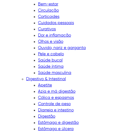
Bem-estar
Circulação
Corticoides
Cuidados pessoais
Curativos
Dor e inflamação
Olhos e visão
Ouvido, nariz e garganta
Pele e cabelo
Saúde bucal
Saúde íntima
Saúde masculina
Digestivo & Intestinal
Apetite
Azia e má digestão
Cólica e espasmos
Controle de peso
Diarreia e intestino
Digestão
Estômago e digestão
Estômago e úlcera