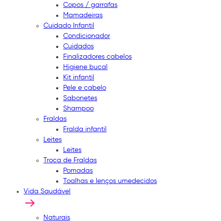
Copos / garrafas
Mamadeiras
Cuidado Infantil
Condicionador
Cuidados
Finalizadores cabelos
Higiene bucal
Kit infantil
Pele e cabelo
Sabonetes
Shampoo
Fraldas
Fralda infantil
Leites
Leites
Troca de Fraldas
Pomadas
Toalhas e lenços umedecidos
Vida Saudável
Naturais