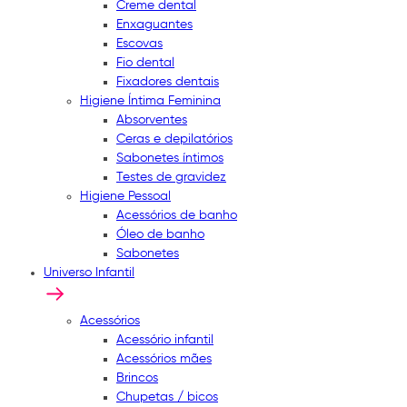
Creme dental
Enxaguantes
Escovas
Fio dental
Fixadores dentais
Higiene Íntima Feminina
Absorventes
Ceras e depilatórios
Sabonetes íntimos
Testes de gravidez
Higiene Pessoal
Acessórios de banho
Óleo de banho
Sabonetes
Universo Infantil
Acessórios
Acessório infantil
Acessórios mães
Brincos
Chupetas / bicos