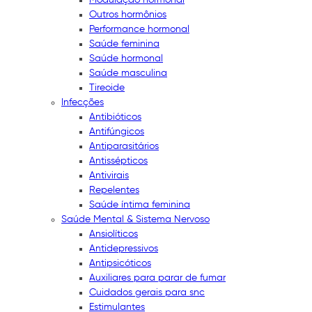
Outros hormônios
Performance hormonal
Saúde feminina
Saúde hormonal
Saúde masculina
Tireoide
Infecções
Antibióticos
Antifúngicos
Antiparasitários
Antissépticos
Antivirais
Repelentes
Saúde íntima feminina
Saúde Mental & Sistema Nervoso
Ansiolíticos
Antidepressivos
Antipsicóticos
Auxiliares para parar de fumar
Cuidados gerais para snc
Estimulantes