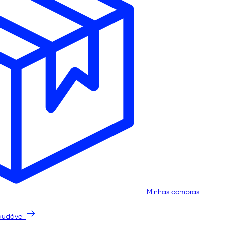
Minhas compras
audável