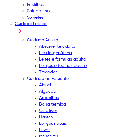
Pastilhas
Salgadinhos
Sorvetes
Cuidado Pessoal
Cuidado Adulto
Absorvente adulto
Fralda geriátrica
Leites e fórmulas adulto
Lenços e toalhas adulto
Trocador
Cuidado ao Paciente
Álcool
Algodão
Aparelhos
Bolsa térmica
Curativos
Hastes
Lenços nasais
Luvas
Máscaras