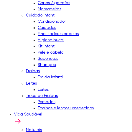
Copos / garrafas
Mamadeiras
Cuidado Infantil
Condicionador
Cuidados
Finalizadores cabelos
Higiene bucal
Kit infantil
Pele e cabelo
Sabonetes
Shampoo
Fraldas
Fralda infantil
Leites
Leites
Troca de Fraldas
Pomadas
Toalhas e lenços umedecidos
Vida Saudável
Naturais