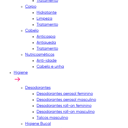
Tratamento
Corpo
Hidratante
Limpeza
Tratamento
Cabelo
Anticaspa
Antiqueda
Tratamento
Nutricosméticos
Anti-idade
Cabelo e unha
Higiene
Desodorantes
Desodorantes aerosol feminino
Desodorantes aerosol masculino
Desodorantes roll-on feminino
Desodorantes roll-on masculino
Talcos masculino
Higiene Bucal