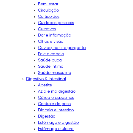
Bem-estar
Circulação
Corticoides
Cuidados pessoais
Curativos
Dor e inflamação
Olhos e visão
Ouvido, nariz e garganta
Pele e cabelo
Saúde bucal
Saúde íntima
Saúde masculina
Digestivo & Intestinal
Apetite
Azia e má digestão
Cólica e espasmos
Controle de peso
Diarreia e intestino
Digestão
Estômago e digestão
Estômago e úlcera