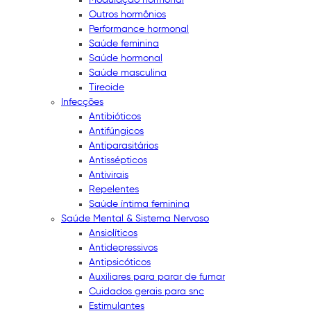
Outros hormônios
Performance hormonal
Saúde feminina
Saúde hormonal
Saúde masculina
Tireoide
Infecções
Antibióticos
Antifúngicos
Antiparasitários
Antissépticos
Antivirais
Repelentes
Saúde íntima feminina
Saúde Mental & Sistema Nervoso
Ansiolíticos
Antidepressivos
Antipsicóticos
Auxiliares para parar de fumar
Cuidados gerais para snc
Estimulantes