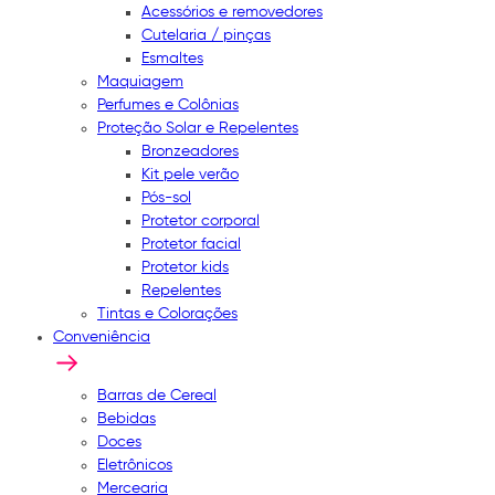
Acessórios e removedores
Cutelaria / pinças
Esmaltes
Maquiagem
Perfumes e Colônias
Proteção Solar e Repelentes
Bronzeadores
Kit pele verão
Pós-sol
Protetor corporal
Protetor facial
Protetor kids
Repelentes
Tintas e Colorações
Conveniência
Barras de Cereal
Bebidas
Doces
Eletrônicos
Mercearia