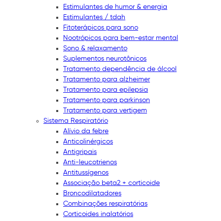
Estimulantes de humor & energia
Estimulantes / tdah
Fitoterápicos para sono
Nootrópicos para bem-estar mental
Sono & relaxamento
Suplementos neurotônicos
Tratamento dependência de álcool
Tratamento para alzheimer
Tratamento para epilepsia
Tratamento para parkinson
Tratamento para vertigem
Sistema Respiratório
Alívio da febre
Anticolinérgicos
Antigripais
Anti-leucotrienos
Antitussígenos
Associação beta2 + corticoide
Broncodilatadores
Combinações respiratórias
Corticoides inalatórios