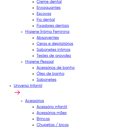
Creme dental
Enxaguantes
Escovas
Fio dental
Fixadores dentais
Higiene Íntima Feminina
Absorventes
Ceras e depilatórios
Sabonetes íntimos
Testes de gravidez
Higiene Pessoal
Acessórios de banho
Óleo de banho
Sabonetes
Universo Infantil
Acessórios
Acessório infantil
Acessórios mães
Brincos
Chupetas / bicos