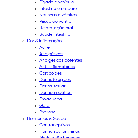
Fígado e vesícula
Intestino e preparo
Náuseas e vômitos
Prisão de ventre
Reidratação oral
Saúde intestinal
Dor & Inflamação
Acne
Analgésicos
Analgésicos potentes
Anti-inflamatórios
Corticoides
Dermatológicos
Dor muscular
Dor neuropática
Enxaqueca
Gota
Psoríase
Hormônios & Saúde
Contraceptivos
Hormônios femininos
Modulação hormonal