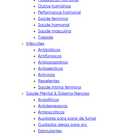
Outros hormônios
Performance hormonal
Saúde feminina
Saúde hormonal
Saúde masculina
Tireoide
Infecções
Antibióticos
Antifúngicos
Antiparasitários
Antissépticos
Antivirais
Repelentes
Saúde íntima feminina
Saúde Mental & Sistema Nervoso
Ansiolíticos
Antidepressivos
Antipsicóticos
Auxiliares para parar de fumar
Cuidados gerais para snc
Estimulantes