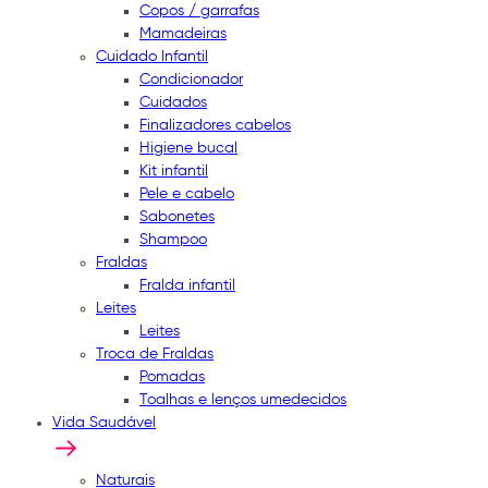
Copos / garrafas
Mamadeiras
Cuidado Infantil
Condicionador
Cuidados
Finalizadores cabelos
Higiene bucal
Kit infantil
Pele e cabelo
Sabonetes
Shampoo
Fraldas
Fralda infantil
Leites
Leites
Troca de Fraldas
Pomadas
Toalhas e lenços umedecidos
Vida Saudável
Naturais