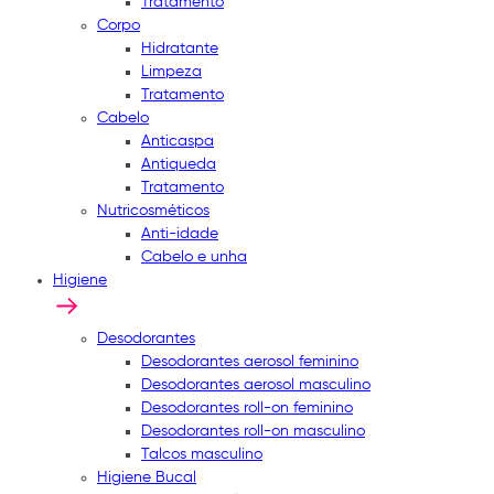
Tratamento
Corpo
Hidratante
Limpeza
Tratamento
Cabelo
Anticaspa
Antiqueda
Tratamento
Nutricosméticos
Anti-idade
Cabelo e unha
Higiene
Desodorantes
Desodorantes aerosol feminino
Desodorantes aerosol masculino
Desodorantes roll-on feminino
Desodorantes roll-on masculino
Talcos masculino
Higiene Bucal