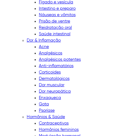
Fígado e vesícula
Intestino e preparo
Náuseas e vômitos
Prisão de ventre
Reidratação oral
Saúde intestinal
Dor & Inflamação
Acne
Analgésicos
Analgésicos potentes
Anti-inflamatórios
Corticoides
Dermatológicos
Dor muscular
Dor neuropática
Enxaqueca
Gota
Psoríase
Hormônios & Saúde
Contraceptivos
Hormônios femininos
Modulação hormonal