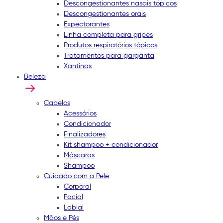
Descongestionantes nasais tópicos
Descongestionantes orais
Expectorantes
Linha completa para gripes
Produtos respiratórios tópicos
Tratamentos para garganta
Xantinas
Beleza
Cabelos
Acessórios
Condicionador
Finalizadores
Kit shampoo + condicionador
Máscaras
Shampoo
Cuidado com a Pele
Corporal
Facial
Labial
Mãos e Pés