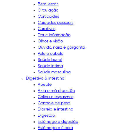
Bem-estar
Circulação
Corticoides
Cuidados pessoais
Curativos
Dor e inflamação
Olhos e visão
Ouvido, nariz e garganta
Pele e cabelo
Saúde bucal
Saúde íntima
Saúde masculina
Digestivo & Intestinal
Apetite
Azia e má digestão
Cólica e espasmos
Controle de peso
Diarreia e intestino
Digestão
Estômago e digestão
Estômago e úlcera