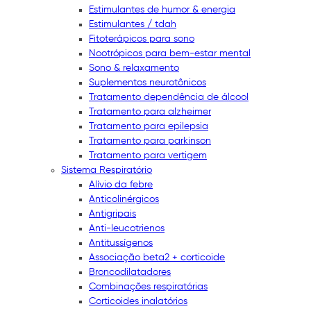
Estimulantes de humor & energia
Estimulantes / tdah
Fitoterápicos para sono
Nootrópicos para bem-estar mental
Sono & relaxamento
Suplementos neurotônicos
Tratamento dependência de álcool
Tratamento para alzheimer
Tratamento para epilepsia
Tratamento para parkinson
Tratamento para vertigem
Sistema Respiratório
Alívio da febre
Anticolinérgicos
Antigripais
Anti-leucotrienos
Antitussígenos
Associação beta2 + corticoide
Broncodilatadores
Combinações respiratórias
Corticoides inalatórios