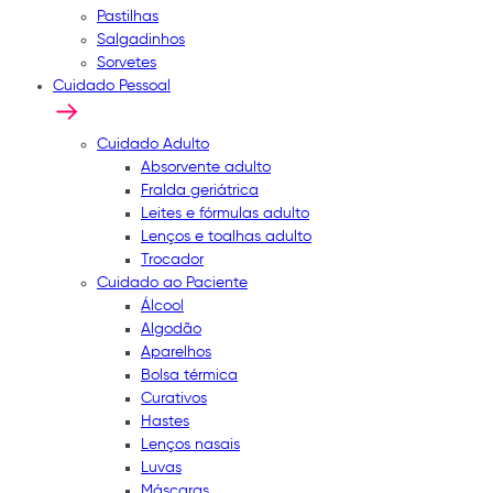
Pastilhas
Salgadinhos
Sorvetes
Cuidado Pessoal
Cuidado Adulto
Absorvente adulto
Fralda geriátrica
Leites e fórmulas adulto
Lenços e toalhas adulto
Trocador
Cuidado ao Paciente
Álcool
Algodão
Aparelhos
Bolsa térmica
Curativos
Hastes
Lenços nasais
Luvas
Máscaras