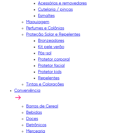
Acessórios e removedores
Cutelaria / pinças
Esmaltes
Maquiagem
Perfumes e Colônias
Proteção Solar e Repelentes
Bronzeadores
Kit pele verão
Pós-sol
Protetor corporal
Protetor facial
Protetor kids
Repelentes
Tintas e Colorações
Conveniência
Barras de Cereal
Bebidas
Doces
Eletrônicos
Mercearia