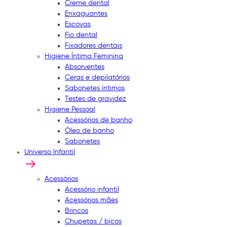
Creme dental
Enxaguantes
Escovas
Fio dental
Fixadores dentais
Higiene Íntima Feminina
Absorventes
Ceras e depilatórios
Sabonetes íntimos
Testes de gravidez
Higiene Pessoal
Acessórios de banho
Óleo de banho
Sabonetes
Universo Infantil
Acessórios
Acessório infantil
Acessórios mães
Brincos
Chupetas / bicos