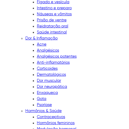
Fígado e vesícula
Intestino e preparo
Náuseas e vômitos
Prisão de ventre
Reidratação oral
Saúde intestinal
Dor & Inflamação
Acne
Analgésicos
Analgésicos potentes
Anti-inflamatórios
Corticoides
Dermatológicos
Dor muscular
Dor neuropática
Enxaqueca
Gota
Psoríase
Hormônios & Saúde
Contraceptivos
Hormônios femininos
Modulação hormonal