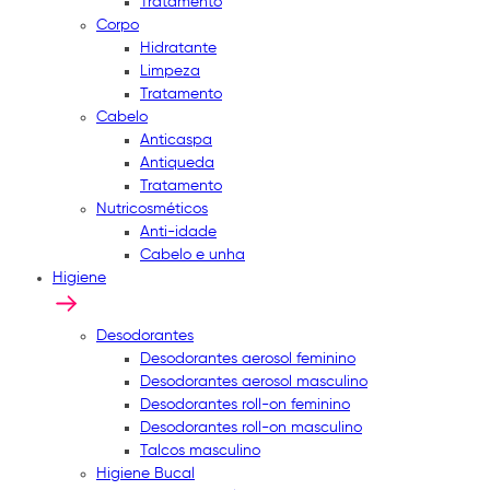
Tratamento
Corpo
Hidratante
Limpeza
Tratamento
Cabelo
Anticaspa
Antiqueda
Tratamento
Nutricosméticos
Anti-idade
Cabelo e unha
Higiene
Desodorantes
Desodorantes aerosol feminino
Desodorantes aerosol masculino
Desodorantes roll-on feminino
Desodorantes roll-on masculino
Talcos masculino
Higiene Bucal