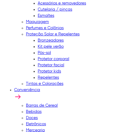
Acessórios e removedores
Cutelaria / pinças
Esmaltes
Maquiagem
Perfumes e Colônias
Proteção Solar e Repelentes
Bronzeadores
Kit pele verão
Pós-sol
Protetor corporal
Protetor facial
Protetor kids
Repelentes
Tintas e Colorações
Conveniência
Barras de Cereal
Bebidas
Doces
Eletrônicos
Mercearia