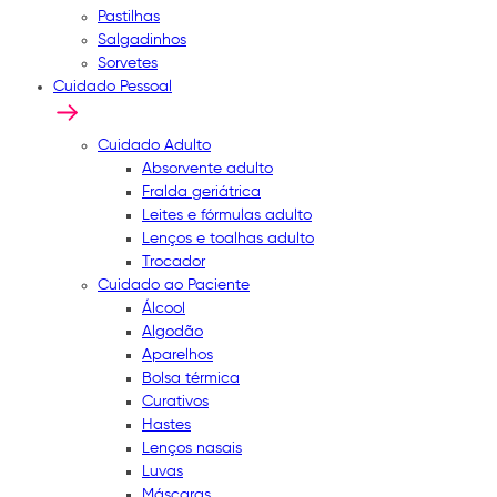
Pastilhas
Salgadinhos
Sorvetes
Cuidado Pessoal
Cuidado Adulto
Absorvente adulto
Fralda geriátrica
Leites e fórmulas adulto
Lenços e toalhas adulto
Trocador
Cuidado ao Paciente
Álcool
Algodão
Aparelhos
Bolsa térmica
Curativos
Hastes
Lenços nasais
Luvas
Máscaras