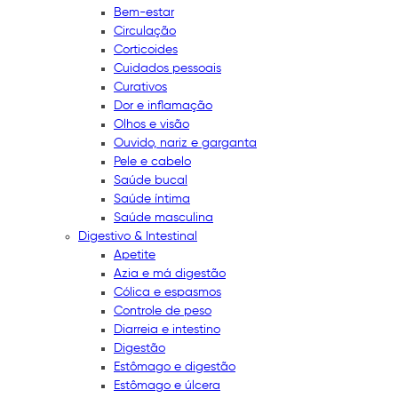
Bem-estar
Circulação
Corticoides
Cuidados pessoais
Curativos
Dor e inflamação
Olhos e visão
Ouvido, nariz e garganta
Pele e cabelo
Saúde bucal
Saúde íntima
Saúde masculina
Digestivo & Intestinal
Apetite
Azia e má digestão
Cólica e espasmos
Controle de peso
Diarreia e intestino
Digestão
Estômago e digestão
Estômago e úlcera