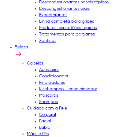
Descongestionantes nasais tópicos
Descongestionantes orais
Expectorantes
Linha completa para gripes
Produtos respiratórios tópicos
Tratamentos para garganta
Xantinas
Beleza
Cabelos
Acessórios
Condicionador
Finalizadores
Kit shampoo + condicionador
Máscaras
Shampoo
Cuidado com a Pele
Corporal
Facial
Labial
Mãos e Pés