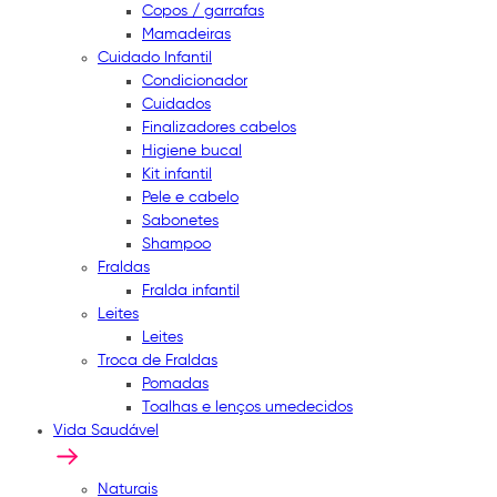
Copos / garrafas
Mamadeiras
Cuidado Infantil
Condicionador
Cuidados
Finalizadores cabelos
Higiene bucal
Kit infantil
Pele e cabelo
Sabonetes
Shampoo
Fraldas
Fralda infantil
Leites
Leites
Troca de Fraldas
Pomadas
Toalhas e lenços umedecidos
Vida Saudável
Naturais