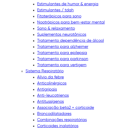
Estimulantes de humor & energia
Estimulantes / tdah
Fitoterápicos para sono
Nootrópicos para bem-estar mental
Sono & relaxamento
Suplementos neurotônicos
Tratamento dependência de álcool
Tratamento para alzheimer
Tratamento para epilepsia
Tratamento para parkinson
Tratamento para vertigem
Sistema Respiratório
Alívio da febre
Anticolinérgicos
Antigripais
Anti-leucotrienos
Antitussígenos
Associação beta2 + corticoide
Broncodilatadores
Combinações respiratórias
Corticoides inalatórios