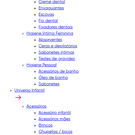
Creme dental
Enxaguantes
Escovas
Fio dental
Fixadores dentais
Higiene Íntima Feminina
Absorventes
Ceras e depilatórios
Sabonetes íntimos
Testes de gravidez
Higiene Pessoal
Acessórios de banho
Óleo de banho
Sabonetes
Universo Infantil
Acessórios
Acessório infantil
Acessórios mães
Brincos
Chupetas / bicos