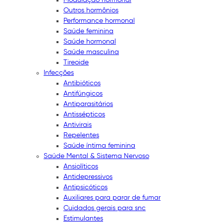
Outros hormônios
Performance hormonal
Saúde feminina
Saúde hormonal
Saúde masculina
Tireoide
Infecções
Antibióticos
Antifúngicos
Antiparasitários
Antissépticos
Antivirais
Repelentes
Saúde íntima feminina
Saúde Mental & Sistema Nervoso
Ansiolíticos
Antidepressivos
Antipsicóticos
Auxiliares para parar de fumar
Cuidados gerais para snc
Estimulantes