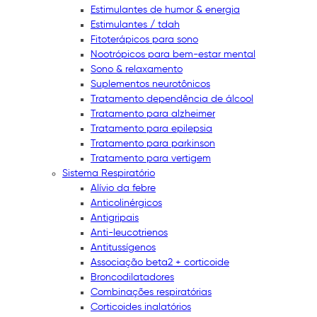
Estimulantes de humor & energia
Estimulantes / tdah
Fitoterápicos para sono
Nootrópicos para bem-estar mental
Sono & relaxamento
Suplementos neurotônicos
Tratamento dependência de álcool
Tratamento para alzheimer
Tratamento para epilepsia
Tratamento para parkinson
Tratamento para vertigem
Sistema Respiratório
Alívio da febre
Anticolinérgicos
Antigripais
Anti-leucotrienos
Antitussígenos
Associação beta2 + corticoide
Broncodilatadores
Combinações respiratórias
Corticoides inalatórios