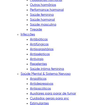
Outros hormônios
Performance hormonal
Saúde feminina
Saúde hormonal
Saúde masculina
Tireoide
Infecções
Antibióticos
Antifúngicos
Antiparasitários
Antissépticos
Antivirais
Repelentes
Saúde íntima feminina
Saúde Mental & Sistema Nervoso
Ansiolíticos
Antidepressivos
Antipsicóticos
Auxiliares para parar de fumar
Cuidados gerais para snc
Estimulantes