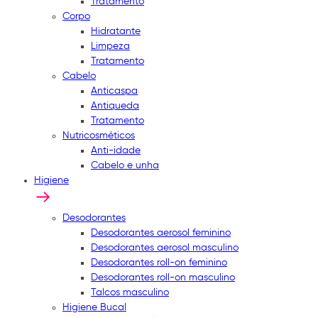
Tratamento
Corpo
Hidratante
Limpeza
Tratamento
Cabelo
Anticaspa
Antiqueda
Tratamento
Nutricosméticos
Anti-idade
Cabelo e unha
Higiene
Desodorantes
Desodorantes aerosol feminino
Desodorantes aerosol masculino
Desodorantes roll-on feminino
Desodorantes roll-on masculino
Talcos masculino
Higiene Bucal