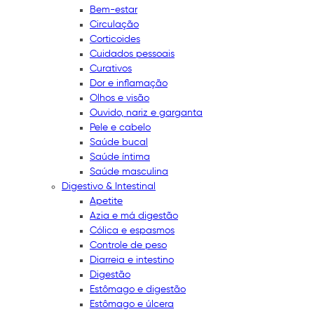
Bem-estar
Circulação
Corticoides
Cuidados pessoais
Curativos
Dor e inflamação
Olhos e visão
Ouvido, nariz e garganta
Pele e cabelo
Saúde bucal
Saúde íntima
Saúde masculina
Digestivo & Intestinal
Apetite
Azia e má digestão
Cólica e espasmos
Controle de peso
Diarreia e intestino
Digestão
Estômago e digestão
Estômago e úlcera