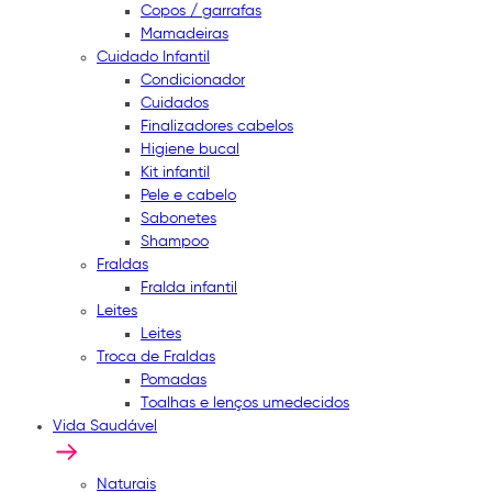
Copos / garrafas
Mamadeiras
Cuidado Infantil
Condicionador
Cuidados
Finalizadores cabelos
Higiene bucal
Kit infantil
Pele e cabelo
Sabonetes
Shampoo
Fraldas
Fralda infantil
Leites
Leites
Troca de Fraldas
Pomadas
Toalhas e lenços umedecidos
Vida Saudável
Naturais