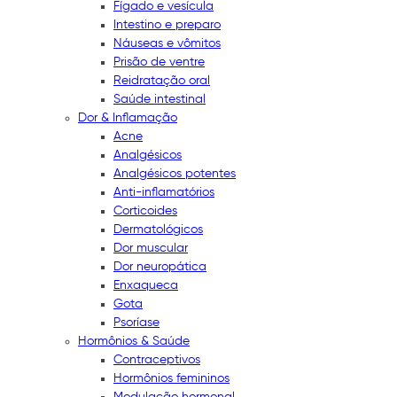
Fígado e vesícula
Intestino e preparo
Náuseas e vômitos
Prisão de ventre
Reidratação oral
Saúde intestinal
Dor & Inflamação
Acne
Analgésicos
Analgésicos potentes
Anti-inflamatórios
Corticoides
Dermatológicos
Dor muscular
Dor neuropática
Enxaqueca
Gota
Psoríase
Hormônios & Saúde
Contraceptivos
Hormônios femininos
Modulação hormonal