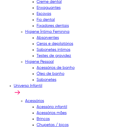
Creme dental
Enxaguantes
Escovas
Fio dental
Fixadores dentais
Higiene Íntima Feminina
Absorventes
Ceras e depilatórios
Sabonetes íntimos
Testes de gravidez
Higiene Pessoal
Acessórios de banho
Óleo de banho
Sabonetes
Universo Infantil
Acessórios
Acessório infantil
Acessórios mães
Brincos
Chupetas / bicos