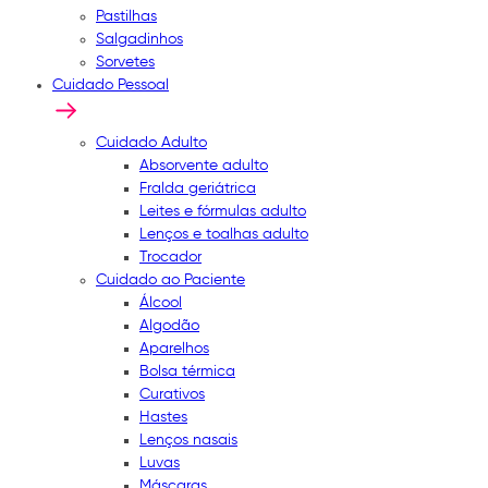
Pastilhas
Salgadinhos
Sorvetes
Cuidado Pessoal
Cuidado Adulto
Absorvente adulto
Fralda geriátrica
Leites e fórmulas adulto
Lenços e toalhas adulto
Trocador
Cuidado ao Paciente
Álcool
Algodão
Aparelhos
Bolsa térmica
Curativos
Hastes
Lenços nasais
Luvas
Máscaras