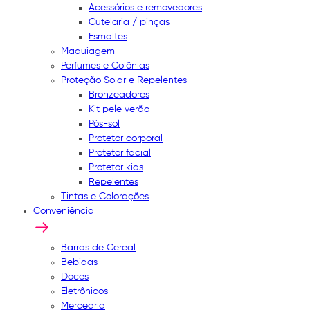
Acessórios e removedores
Cutelaria / pinças
Esmaltes
Maquiagem
Perfumes e Colônias
Proteção Solar e Repelentes
Bronzeadores
Kit pele verão
Pós-sol
Protetor corporal
Protetor facial
Protetor kids
Repelentes
Tintas e Colorações
Conveniência
Barras de Cereal
Bebidas
Doces
Eletrônicos
Mercearia