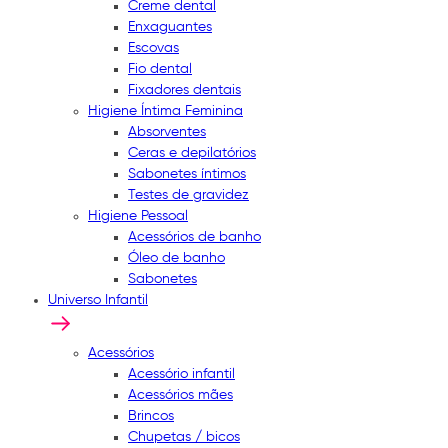
Creme dental
Enxaguantes
Escovas
Fio dental
Fixadores dentais
Higiene Íntima Feminina
Absorventes
Ceras e depilatórios
Sabonetes íntimos
Testes de gravidez
Higiene Pessoal
Acessórios de banho
Óleo de banho
Sabonetes
Universo Infantil
Acessórios
Acessório infantil
Acessórios mães
Brincos
Chupetas / bicos