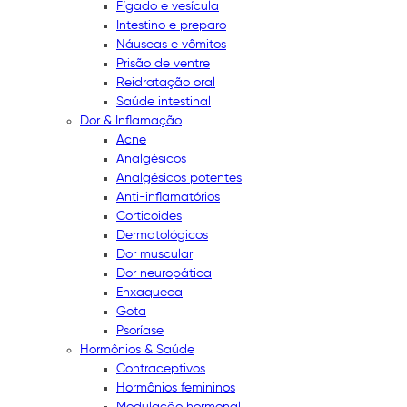
Fígado e vesícula
Intestino e preparo
Náuseas e vômitos
Prisão de ventre
Reidratação oral
Saúde intestinal
Dor & Inflamação
Acne
Analgésicos
Analgésicos potentes
Anti-inflamatórios
Corticoides
Dermatológicos
Dor muscular
Dor neuropática
Enxaqueca
Gota
Psoríase
Hormônios & Saúde
Contraceptivos
Hormônios femininos
Modulação hormonal