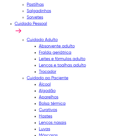
Pastilhas
Salgadinhos
Sorvetes
Cuidado Pessoal
Cuidado Adulto
Absorvente adulto
Fralda geriátrica
Leites e fórmulas adulto
Lenços e toalhas adulto
Trocador
Cuidado ao Paciente
Álcool
Algodão
Aparelhos
Bolsa térmica
Curativos
Hastes
Lenços nasais
Luvas
Máscaras