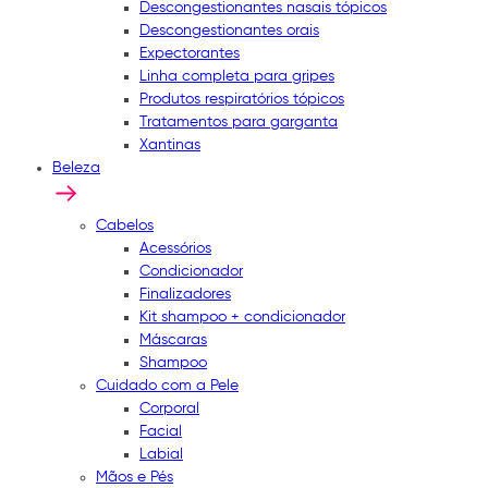
Descongestionantes nasais tópicos
Descongestionantes orais
Expectorantes
Linha completa para gripes
Produtos respiratórios tópicos
Tratamentos para garganta
Xantinas
Beleza
Cabelos
Acessórios
Condicionador
Finalizadores
Kit shampoo + condicionador
Máscaras
Shampoo
Cuidado com a Pele
Corporal
Facial
Labial
Mãos e Pés