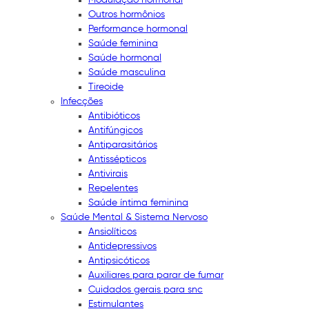
Outros hormônios
Performance hormonal
Saúde feminina
Saúde hormonal
Saúde masculina
Tireoide
Infecções
Antibióticos
Antifúngicos
Antiparasitários
Antissépticos
Antivirais
Repelentes
Saúde íntima feminina
Saúde Mental & Sistema Nervoso
Ansiolíticos
Antidepressivos
Antipsicóticos
Auxiliares para parar de fumar
Cuidados gerais para snc
Estimulantes