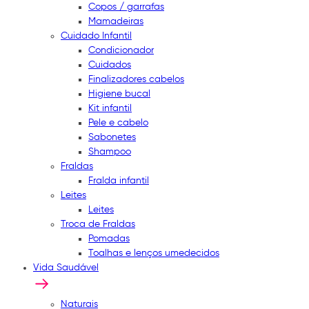
Copos / garrafas
Mamadeiras
Cuidado Infantil
Condicionador
Cuidados
Finalizadores cabelos
Higiene bucal
Kit infantil
Pele e cabelo
Sabonetes
Shampoo
Fraldas
Fralda infantil
Leites
Leites
Troca de Fraldas
Pomadas
Toalhas e lenços umedecidos
Vida Saudável
Naturais