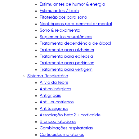
Estimulantes de humor & energia
Estimulantes / tdah
Fitoterápicos para sono
Nootrópicos para bem-estar mental
Sono & relaxamento
Suplementos neurotônicos
Tratamento dependência de álcool
Tratamento para alzheimer
Tratamento para epilepsia
Tratamento para parkinson
Tratamento para vertigem
Sistema Respiratório
Alívio da febre
Anticolinérgicos
Antigripais
Anti-leucotrienos
Antitussígenos
Associação beta2 + corticoide
Broncodilatadores
Combinações respiratórias
Corticoides inalatórios