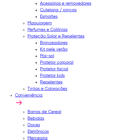
Acessórios e removedores
Cutelaria / pinças
Esmaltes
Maquiagem
Perfumes e Colônias
Proteção Solar e Repelentes
Bronzeadores
Kit pele verão
Pós-sol
Protetor corporal
Protetor facial
Protetor kids
Repelentes
Tintas e Colorações
Conveniência
Barras de Cereal
Bebidas
Doces
Eletrônicos
Mercearia