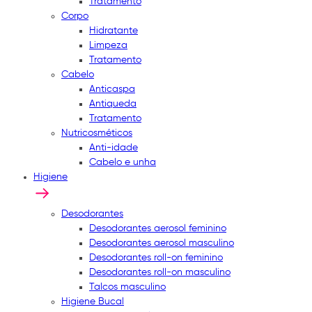
Tratamento
Corpo
Hidratante
Limpeza
Tratamento
Cabelo
Anticaspa
Antiqueda
Tratamento
Nutricosméticos
Anti-idade
Cabelo e unha
Higiene
Desodorantes
Desodorantes aerosol feminino
Desodorantes aerosol masculino
Desodorantes roll-on feminino
Desodorantes roll-on masculino
Talcos masculino
Higiene Bucal