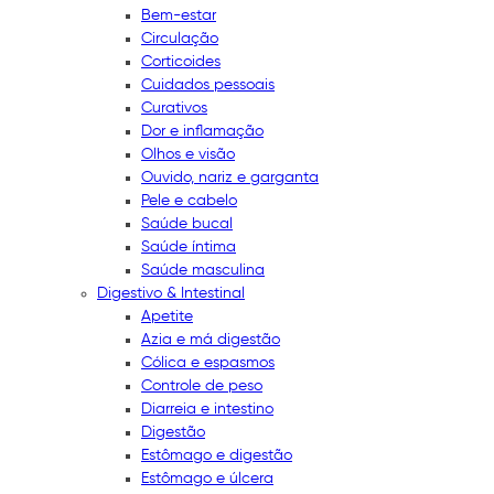
Bem-estar
Circulação
Corticoides
Cuidados pessoais
Curativos
Dor e inflamação
Olhos e visão
Ouvido, nariz e garganta
Pele e cabelo
Saúde bucal
Saúde íntima
Saúde masculina
Digestivo & Intestinal
Apetite
Azia e má digestão
Cólica e espasmos
Controle de peso
Diarreia e intestino
Digestão
Estômago e digestão
Estômago e úlcera