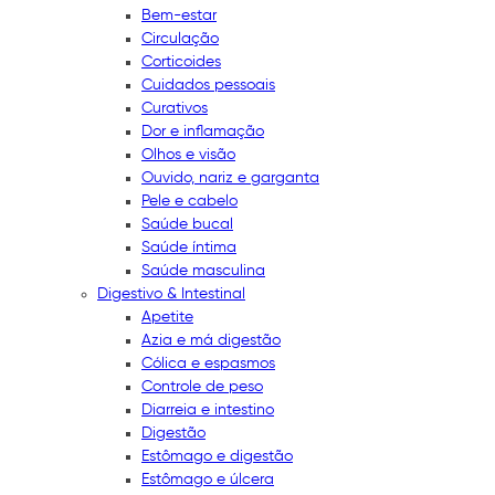
Bem-estar
Circulação
Corticoides
Cuidados pessoais
Curativos
Dor e inflamação
Olhos e visão
Ouvido, nariz e garganta
Pele e cabelo
Saúde bucal
Saúde íntima
Saúde masculina
Digestivo & Intestinal
Apetite
Azia e má digestão
Cólica e espasmos
Controle de peso
Diarreia e intestino
Digestão
Estômago e digestão
Estômago e úlcera