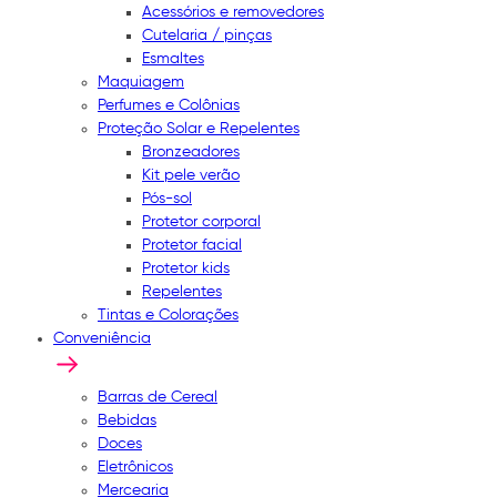
Acessórios e removedores
Cutelaria / pinças
Esmaltes
Maquiagem
Perfumes e Colônias
Proteção Solar e Repelentes
Bronzeadores
Kit pele verão
Pós-sol
Protetor corporal
Protetor facial
Protetor kids
Repelentes
Tintas e Colorações
Conveniência
Barras de Cereal
Bebidas
Doces
Eletrônicos
Mercearia