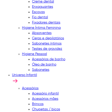
Creme dental
Enxaguantes
Escovas
Fio dental
Fixadores dentais
Higiene Íntima Feminina
Absorventes
Ceras e depilatórios
Sabonetes íntimos
Testes de gravidez
Higiene Pessoal
Acessórios de banho
Óleo de banho
Sabonetes
Universo Infantil
Acessórios
Acessório infantil
Acessórios mães
Brincos
Chupetas / bicos