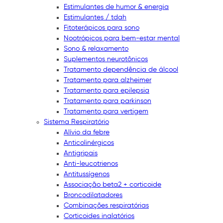
Estimulantes de humor & energia
Estimulantes / tdah
Fitoterápicos para sono
Nootrópicos para bem-estar mental
Sono & relaxamento
Suplementos neurotônicos
Tratamento dependência de álcool
Tratamento para alzheimer
Tratamento para epilepsia
Tratamento para parkinson
Tratamento para vertigem
Sistema Respiratório
Alívio da febre
Anticolinérgicos
Antigripais
Anti-leucotrienos
Antitussígenos
Associação beta2 + corticoide
Broncodilatadores
Combinações respiratórias
Corticoides inalatórios