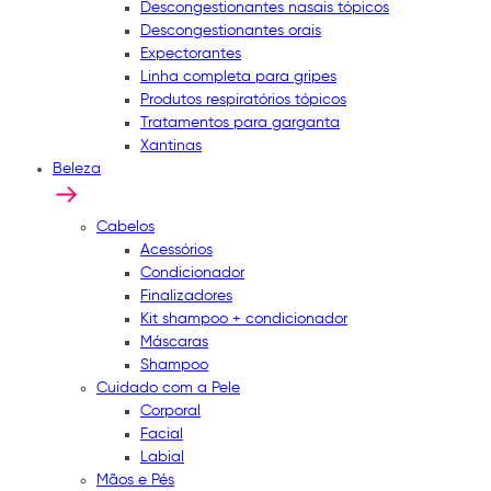
Descongestionantes nasais tópicos
Descongestionantes orais
Expectorantes
Linha completa para gripes
Produtos respiratórios tópicos
Tratamentos para garganta
Xantinas
Beleza
Cabelos
Acessórios
Condicionador
Finalizadores
Kit shampoo + condicionador
Máscaras
Shampoo
Cuidado com a Pele
Corporal
Facial
Labial
Mãos e Pés