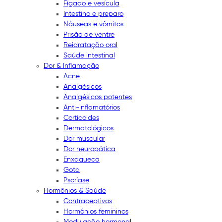
Fígado e vesícula
Intestino e preparo
Náuseas e vômitos
Prisão de ventre
Reidratação oral
Saúde intestinal
Dor & Inflamação
Acne
Analgésicos
Analgésicos potentes
Anti-inflamatórios
Corticoides
Dermatológicos
Dor muscular
Dor neuropática
Enxaqueca
Gota
Psoríase
Hormônios & Saúde
Contraceptivos
Hormônios femininos
Modulação hormonal