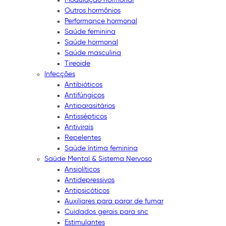
Outros hormônios
Performance hormonal
Saúde feminina
Saúde hormonal
Saúde masculina
Tireoide
Infecções
Antibióticos
Antifúngicos
Antiparasitários
Antissépticos
Antivirais
Repelentes
Saúde íntima feminina
Saúde Mental & Sistema Nervoso
Ansiolíticos
Antidepressivos
Antipsicóticos
Auxiliares para parar de fumar
Cuidados gerais para snc
Estimulantes