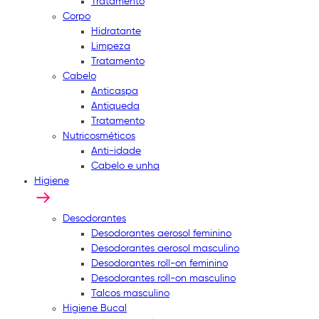
Tratamento
Corpo
Hidratante
Limpeza
Tratamento
Cabelo
Anticaspa
Antiqueda
Tratamento
Nutricosméticos
Anti-idade
Cabelo e unha
Higiene
Desodorantes
Desodorantes aerosol feminino
Desodorantes aerosol masculino
Desodorantes roll-on feminino
Desodorantes roll-on masculino
Talcos masculino
Higiene Bucal