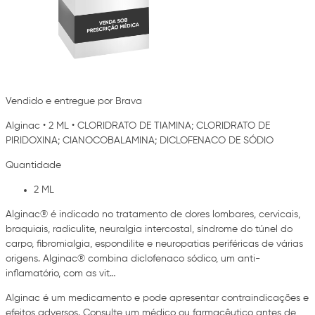
Vendido e entregue por Brava
Alginac
•
2 ML
•
CLORIDRATO DE TIAMINA; CLORIDRATO DE
PIRIDOXINA; CIANOCOBALAMINA; DICLOFENACO DE SÓDIO
Quantidade
2 ML
Alginac® é indicado no tratamento de dores lombares, cervicais,
braquiais, radiculite, neuralgia intercostal, síndrome do túnel do
carpo, fibromialgia, espondilite e neuropatias periféricas de várias
origens. Alginac® combina diclofenaco sódico, um anti-
inflamatório, com as vit…
Alginac é um medicamento e pode apresentar contraindicações e
efeitos adversos. Consulte um médico ou farmacêutico antes de