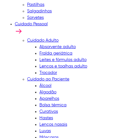
Pastilhas
Salgadinhos
Sorvetes
Cuidado Pessoal
Cuidado Adulto
Absorvente adulto
Fralda geriátrica
Leites e fórmulas adulto
Lenços e toalhas adulto
Trocador
Cuidado ao Paciente
Álcool
Algodão
Aparelhos
Bolsa térmica
Curativos
Hastes
Lenços nasais
Luvas
Máscaras