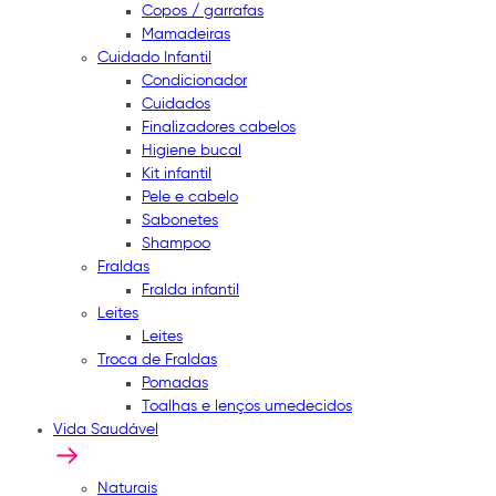
Copos / garrafas
Mamadeiras
Cuidado Infantil
Condicionador
Cuidados
Finalizadores cabelos
Higiene bucal
Kit infantil
Pele e cabelo
Sabonetes
Shampoo
Fraldas
Fralda infantil
Leites
Leites
Troca de Fraldas
Pomadas
Toalhas e lenços umedecidos
Vida Saudável
Naturais