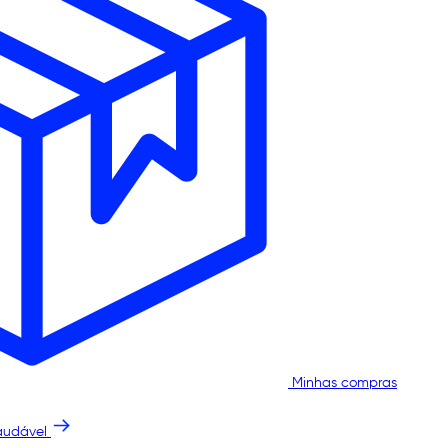
Minhas compras
audável