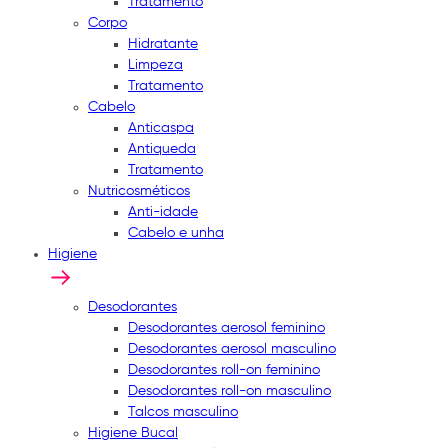
Tratamento
Corpo
Hidratante
Limpeza
Tratamento
Cabelo
Anticaspa
Antiqueda
Tratamento
Nutricosméticos
Anti-idade
Cabelo e unha
Higiene
Desodorantes
Desodorantes aerosol feminino
Desodorantes aerosol masculino
Desodorantes roll-on feminino
Desodorantes roll-on masculino
Talcos masculino
Higiene Bucal