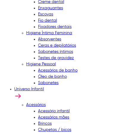
Creme dental
Enxaguantes
Escovas
Fio dental
Fixadores dentais
Higiene Íntima Feminina
Absorventes
Ceras e depilatórios
Sabonetes íntimos
Testes de gravidez
Higiene Pessoal
Acessórios de banho
Óleo de banho
Sabonetes
Universo Infantil
Acessórios
Acessório infantil
Acessórios mães
Brincos
Chupetas / bicos