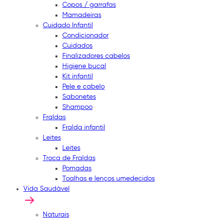
Copos / garrafas
Mamadeiras
Cuidado Infantil
Condicionador
Cuidados
Finalizadores cabelos
Higiene bucal
Kit infantil
Pele e cabelo
Sabonetes
Shampoo
Fraldas
Fralda infantil
Leites
Leites
Troca de Fraldas
Pomadas
Toalhas e lenços umedecidos
Vida Saudável
Naturais