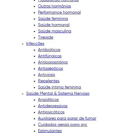
Outros hormônios
Performance hormonal
Saúde feminina
Saúde hormonal
Saúde masculina
Tireoide
Infecções
Antibióticos
Antifúngicos
Antiparasitários
Antissépticos
Antivirais
Repelentes
Saúde íntima feminina
Saúde Mental & Sistema Nervoso
Ansiolíticos
Antidepressivos
Antipsicóticos
Auxiliares para parar de fumar
Cuidados gerais para snc
Estimulantes