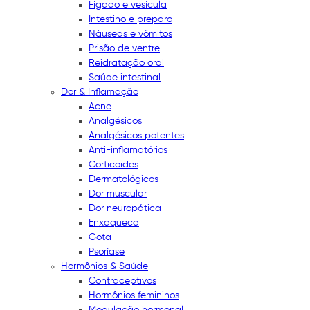
Fígado e vesícula
Intestino e preparo
Náuseas e vômitos
Prisão de ventre
Reidratação oral
Saúde intestinal
Dor & Inflamação
Acne
Analgésicos
Analgésicos potentes
Anti-inflamatórios
Corticoides
Dermatológicos
Dor muscular
Dor neuropática
Enxaqueca
Gota
Psoríase
Hormônios & Saúde
Contraceptivos
Hormônios femininos
Modulação hormonal