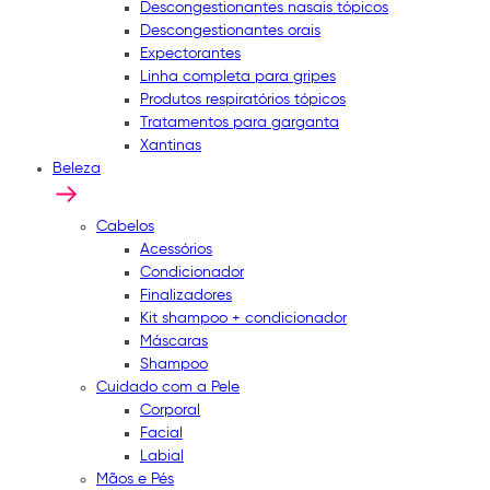
Descongestionantes nasais tópicos
Descongestionantes orais
Expectorantes
Linha completa para gripes
Produtos respiratórios tópicos
Tratamentos para garganta
Xantinas
Beleza
Cabelos
Acessórios
Condicionador
Finalizadores
Kit shampoo + condicionador
Máscaras
Shampoo
Cuidado com a Pele
Corporal
Facial
Labial
Mãos e Pés