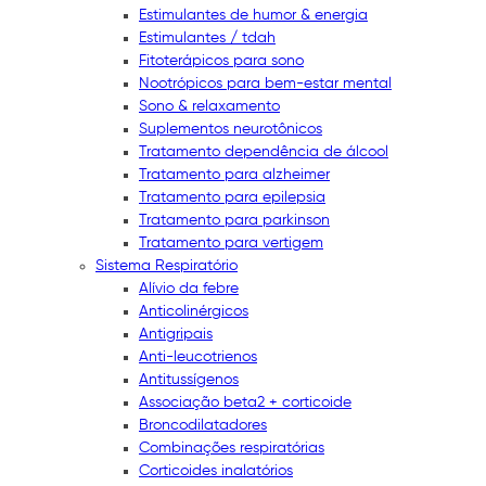
Estimulantes de humor & energia
Estimulantes / tdah
Fitoterápicos para sono
Nootrópicos para bem-estar mental
Sono & relaxamento
Suplementos neurotônicos
Tratamento dependência de álcool
Tratamento para alzheimer
Tratamento para epilepsia
Tratamento para parkinson
Tratamento para vertigem
Sistema Respiratório
Alívio da febre
Anticolinérgicos
Antigripais
Anti-leucotrienos
Antitussígenos
Associação beta2 + corticoide
Broncodilatadores
Combinações respiratórias
Corticoides inalatórios