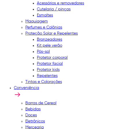
Acessórios e removedores
Cutelaria / pinças
Esmaltes
Maquiagem
Perfumes e Colônias
Proteção Solar e Repelentes
Bronzeadores
Kit pele verão
Pós-sol
Protetor corporal
Protetor facial
Protetor kids
Repelentes
Tintas e Colorações
Conveniência
Barras de Cereal
Bebidas
Doces
Eletrônicos
Mercearia