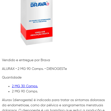
Vendido e entregue por Brava
ALURAX
•
2 MG 90 Comps.
•
DIENOGESTe
Quantidade
2 MG 30 Comps.
2 MG 90 Comps.
Alurax (dienogeste) é indicado para tratar os sintomas dolorosos
da endometriose, como dor pélvica e sangramentos menstruais
dolorosos. O dienogeste é um hormônio que reduz a produção e