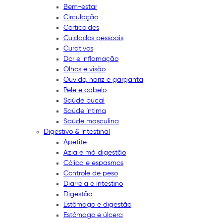
Bem-estar
Circulação
Corticoides
Cuidados pessoais
Curativos
Dor e inflamação
Olhos e visão
Ouvido, nariz e garganta
Pele e cabelo
Saúde bucal
Saúde íntima
Saúde masculina
Digestivo & Intestinal
Apetite
Azia e má digestão
Cólica e espasmos
Controle de peso
Diarreia e intestino
Digestão
Estômago e digestão
Estômago e úlcera