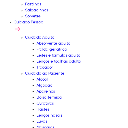
Pastilhas
Salgadinhos
Sorvetes
Cuidado Pessoal
Cuidado Adulto
Absorvente adulto
Fralda geriátrica
Leites e fórmulas adulto
Lenços e toalhas adulto
Trocador
Cuidado ao Paciente
Álcool
Algodão
Aparelhos
Bolsa térmica
Curativos
Hastes
Lenços nasais
Luvas
Máscaras