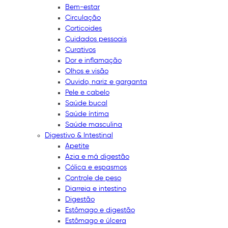
Bem-estar
Circulação
Corticoides
Cuidados pessoais
Curativos
Dor e inflamação
Olhos e visão
Ouvido, nariz e garganta
Pele e cabelo
Saúde bucal
Saúde íntima
Saúde masculina
Digestivo & Intestinal
Apetite
Azia e má digestão
Cólica e espasmos
Controle de peso
Diarreia e intestino
Digestão
Estômago e digestão
Estômago e úlcera