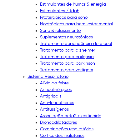
Estimulantes de humor & energia
Estimulantes / tdah
Fitoterápicos para sono
Nootrópicos para bem-estar mental
Sono & relaxamento
Suplementos neurotônicos
Tratamento dependência de álcool
Tratamento para alzheimer
Tratamento para epilepsia
Tratamento para parkinson
Tratamento para vertigem
Sistema Respiratório
Alívio da febre
Anticolinérgicos
Antigripais
Anti-leucotrienos
Antitussígenos
Associação beta2 + corticoide
Broncodilatadores
Combinações respiratórias
Corticoides inalatórios