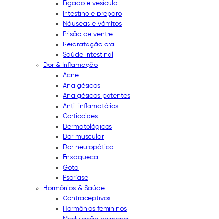
Fígado e vesícula
Intestino e preparo
Náuseas e vômitos
Prisão de ventre
Reidratação oral
Saúde intestinal
Dor & Inflamação
Acne
Analgésicos
Analgésicos potentes
Anti-inflamatórios
Corticoides
Dermatológicos
Dor muscular
Dor neuropática
Enxaqueca
Gota
Psoríase
Hormônios & Saúde
Contraceptivos
Hormônios femininos
Modulação hormonal