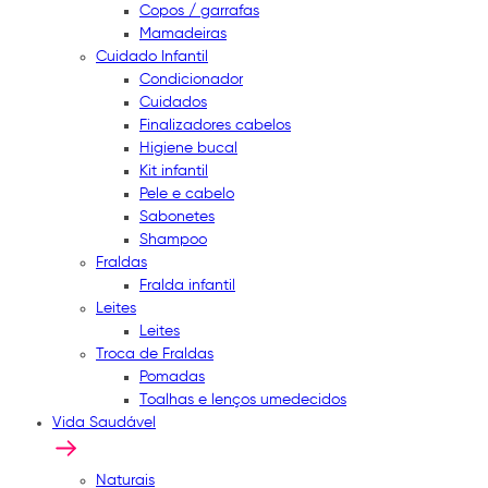
Copos / garrafas
Mamadeiras
Cuidado Infantil
Condicionador
Cuidados
Finalizadores cabelos
Higiene bucal
Kit infantil
Pele e cabelo
Sabonetes
Shampoo
Fraldas
Fralda infantil
Leites
Leites
Troca de Fraldas
Pomadas
Toalhas e lenços umedecidos
Vida Saudável
Naturais