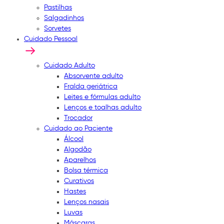
Pastilhas
Salgadinhos
Sorvetes
Cuidado Pessoal
Cuidado Adulto
Absorvente adulto
Fralda geriátrica
Leites e fórmulas adulto
Lenços e toalhas adulto
Trocador
Cuidado ao Paciente
Álcool
Algodão
Aparelhos
Bolsa térmica
Curativos
Hastes
Lenços nasais
Luvas
Máscaras