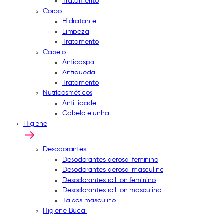
Tratamento
Corpo
Hidratante
Limpeza
Tratamento
Cabelo
Anticaspa
Antiqueda
Tratamento
Nutricosméticos
Anti-idade
Cabelo e unha
Higiene
Desodorantes
Desodorantes aerosol feminino
Desodorantes aerosol masculino
Desodorantes roll-on feminino
Desodorantes roll-on masculino
Talcos masculino
Higiene Bucal