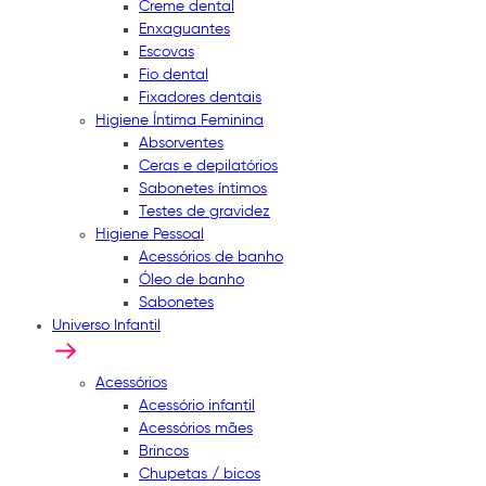
Creme dental
Enxaguantes
Escovas
Fio dental
Fixadores dentais
Higiene Íntima Feminina
Absorventes
Ceras e depilatórios
Sabonetes íntimos
Testes de gravidez
Higiene Pessoal
Acessórios de banho
Óleo de banho
Sabonetes
Universo Infantil
Acessórios
Acessório infantil
Acessórios mães
Brincos
Chupetas / bicos