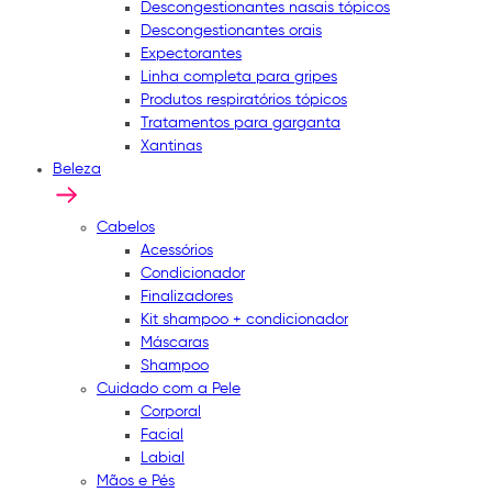
Descongestionantes nasais tópicos
Descongestionantes orais
Expectorantes
Linha completa para gripes
Produtos respiratórios tópicos
Tratamentos para garganta
Xantinas
Beleza
Cabelos
Acessórios
Condicionador
Finalizadores
Kit shampoo + condicionador
Máscaras
Shampoo
Cuidado com a Pele
Corporal
Facial
Labial
Mãos e Pés