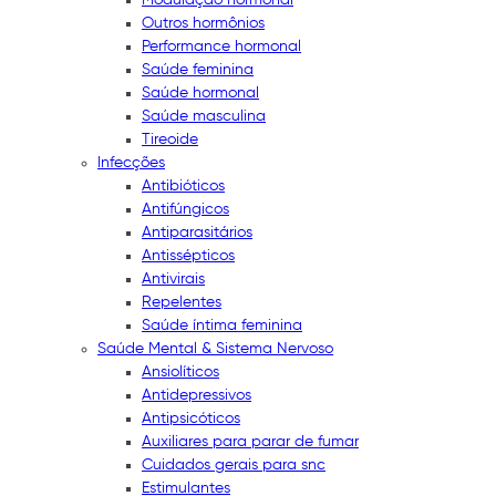
Outros hormônios
Performance hormonal
Saúde feminina
Saúde hormonal
Saúde masculina
Tireoide
Infecções
Antibióticos
Antifúngicos
Antiparasitários
Antissépticos
Antivirais
Repelentes
Saúde íntima feminina
Saúde Mental & Sistema Nervoso
Ansiolíticos
Antidepressivos
Antipsicóticos
Auxiliares para parar de fumar
Cuidados gerais para snc
Estimulantes