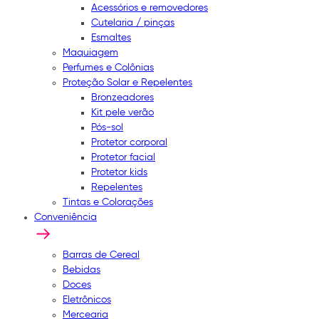
Acessórios e removedores
Cutelaria / pinças
Esmaltes
Maquiagem
Perfumes e Colônias
Proteção Solar e Repelentes
Bronzeadores
Kit pele verão
Pós-sol
Protetor corporal
Protetor facial
Protetor kids
Repelentes
Tintas e Colorações
Conveniência
Barras de Cereal
Bebidas
Doces
Eletrônicos
Mercearia