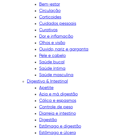
Bem-estar
Circulação
Corticoides
Cuidados pessoais
Curativos
Dor e inflamação
Olhos e visão
Ouvido, nariz e garganta
Pele e cabelo
Saúde bucal
Saúde íntima
Saúde masculina
Digestivo & Intestinal
Apetite
Azia e má digestão
Cólica e espasmos
Controle de peso
Diarreia e intestino
Digestão
Estômago e digestão
Estômago e úlcera