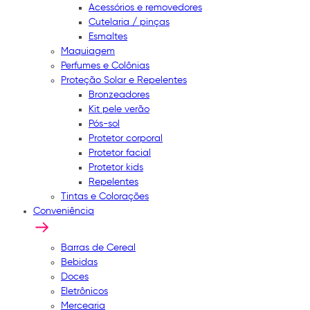
Acessórios e removedores
Cutelaria / pinças
Esmaltes
Maquiagem
Perfumes e Colônias
Proteção Solar e Repelentes
Bronzeadores
Kit pele verão
Pós-sol
Protetor corporal
Protetor facial
Protetor kids
Repelentes
Tintas e Colorações
Conveniência
Barras de Cereal
Bebidas
Doces
Eletrônicos
Mercearia