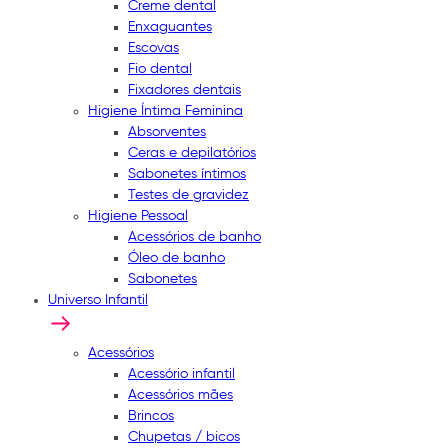
Creme dental
Enxaguantes
Escovas
Fio dental
Fixadores dentais
Higiene Íntima Feminina
Absorventes
Ceras e depilatórios
Sabonetes íntimos
Testes de gravidez
Higiene Pessoal
Acessórios de banho
Óleo de banho
Sabonetes
Universo Infantil
Acessórios
Acessório infantil
Acessórios mães
Brincos
Chupetas / bicos