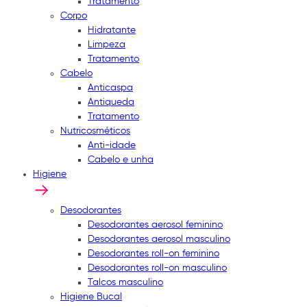
Tratamento
Corpo
Hidratante
Limpeza
Tratamento
Cabelo
Anticaspa
Antiqueda
Tratamento
Nutricosméticos
Anti-idade
Cabelo e unha
Higiene
Desodorantes
Desodorantes aerosol feminino
Desodorantes aerosol masculino
Desodorantes roll-on feminino
Desodorantes roll-on masculino
Talcos masculino
Higiene Bucal