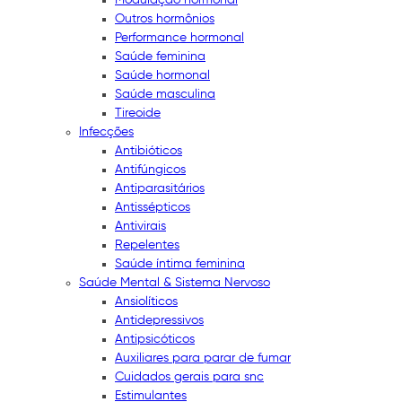
Outros hormônios
Performance hormonal
Saúde feminina
Saúde hormonal
Saúde masculina
Tireoide
Infecções
Antibióticos
Antifúngicos
Antiparasitários
Antissépticos
Antivirais
Repelentes
Saúde íntima feminina
Saúde Mental & Sistema Nervoso
Ansiolíticos
Antidepressivos
Antipsicóticos
Auxiliares para parar de fumar
Cuidados gerais para snc
Estimulantes