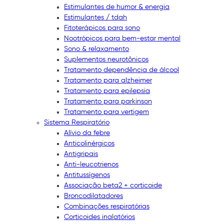
Estimulantes de humor & energia
Estimulantes / tdah
Fitoterápicos para sono
Nootrópicos para bem-estar mental
Sono & relaxamento
Suplementos neurotônicos
Tratamento dependência de álcool
Tratamento para alzheimer
Tratamento para epilepsia
Tratamento para parkinson
Tratamento para vertigem
Sistema Respiratório
Alívio da febre
Anticolinérgicos
Antigripais
Anti-leucotrienos
Antitussígenos
Associação beta2 + corticoide
Broncodilatadores
Combinações respiratórias
Corticoides inalatórios