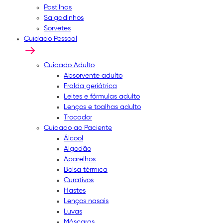
Pastilhas
Salgadinhos
Sorvetes
Cuidado Pessoal
Cuidado Adulto
Absorvente adulto
Fralda geriátrica
Leites e fórmulas adulto
Lenços e toalhas adulto
Trocador
Cuidado ao Paciente
Álcool
Algodão
Aparelhos
Bolsa térmica
Curativos
Hastes
Lenços nasais
Luvas
Máscaras