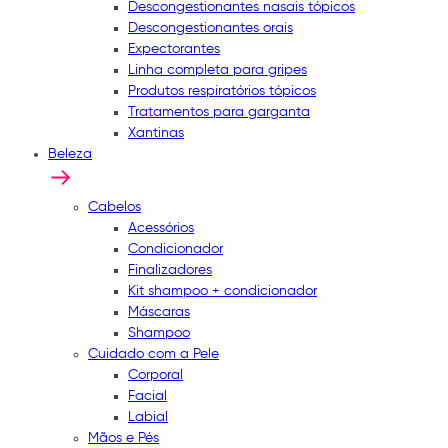
Descongestionantes nasais tópicos
Descongestionantes orais
Expectorantes
Linha completa para gripes
Produtos respiratórios tópicos
Tratamentos para garganta
Xantinas
Beleza
Cabelos
Acessórios
Condicionador
Finalizadores
Kit shampoo + condicionador
Máscaras
Shampoo
Cuidado com a Pele
Corporal
Facial
Labial
Mãos e Pés