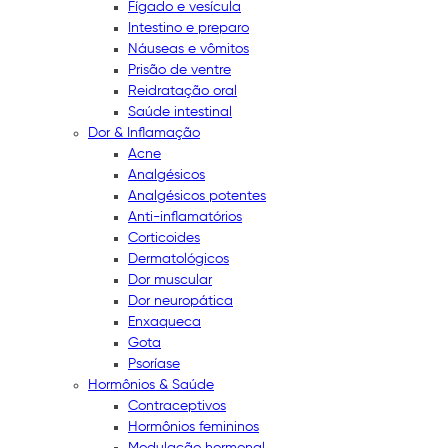
Fígado e vesícula
Intestino e preparo
Náuseas e vômitos
Prisão de ventre
Reidratação oral
Saúde intestinal
Dor & Inflamação
Acne
Analgésicos
Analgésicos potentes
Anti-inflamatórios
Corticoides
Dermatológicos
Dor muscular
Dor neuropática
Enxaqueca
Gota
Psoríase
Hormônios & Saúde
Contraceptivos
Hormônios femininos
Modulação hormonal