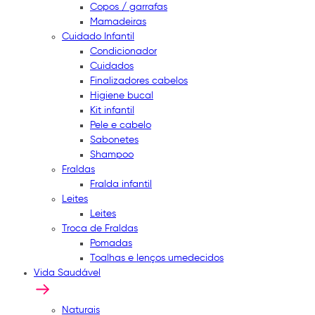
Copos / garrafas
Mamadeiras
Cuidado Infantil
Condicionador
Cuidados
Finalizadores cabelos
Higiene bucal
Kit infantil
Pele e cabelo
Sabonetes
Shampoo
Fraldas
Fralda infantil
Leites
Leites
Troca de Fraldas
Pomadas
Toalhas e lenços umedecidos
Vida Saudável
Naturais