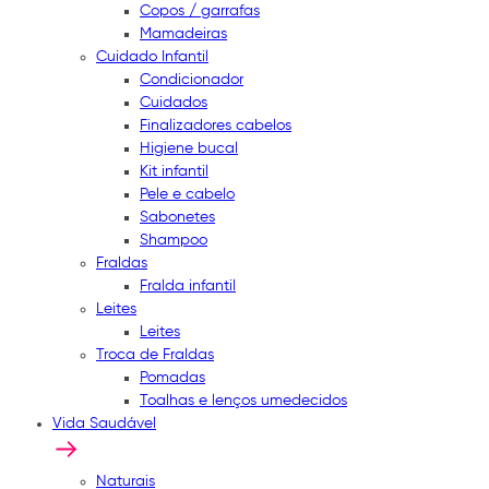
Copos / garrafas
Mamadeiras
Cuidado Infantil
Condicionador
Cuidados
Finalizadores cabelos
Higiene bucal
Kit infantil
Pele e cabelo
Sabonetes
Shampoo
Fraldas
Fralda infantil
Leites
Leites
Troca de Fraldas
Pomadas
Toalhas e lenços umedecidos
Vida Saudável
Naturais