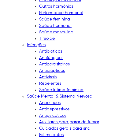
Outros hormônios
Performance hormonal
Saúde feminina
Saúde hormonal
Saúde masculina
Tireoide
Infecções
Antibióticos
Antifúngicos
Antiparasitários
Antissépticos
Antivirais
Repelentes
Saúde íntima feminina
Saúde Mental & Sistema Nervoso
Ansiolíticos
Antidepressivos
Antipsicóticos
Auxiliares para parar de fumar
Cuidados gerais para snc
Estimulantes