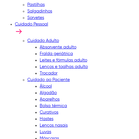
Pastilhas
Salgadinhos
Sorvetes
Cuidado Pessoal
Cuidado Adulto
Absorvente adulto
Fralda geriátrica
Leites e fórmulas adulto
Lenços e toalhas adulto
Trocador
Cuidado ao Paciente
Álcool
Algodão
Aparelhos
Bolsa térmica
Curativos
Hastes
Lenços nasais
Luvas
Máscaras