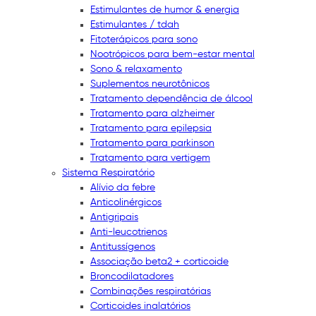
Estimulantes de humor & energia
Estimulantes / tdah
Fitoterápicos para sono
Nootrópicos para bem-estar mental
Sono & relaxamento
Suplementos neurotônicos
Tratamento dependência de álcool
Tratamento para alzheimer
Tratamento para epilepsia
Tratamento para parkinson
Tratamento para vertigem
Sistema Respiratório
Alívio da febre
Anticolinérgicos
Antigripais
Anti-leucotrienos
Antitussígenos
Associação beta2 + corticoide
Broncodilatadores
Combinações respiratórias
Corticoides inalatórios