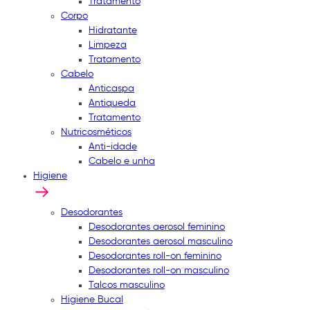
Tratamento
Corpo
Hidratante
Limpeza
Tratamento
Cabelo
Anticaspa
Antiqueda
Tratamento
Nutricosméticos
Anti-idade
Cabelo e unha
Higiene
Desodorantes
Desodorantes aerosol feminino
Desodorantes aerosol masculino
Desodorantes roll-on feminino
Desodorantes roll-on masculino
Talcos masculino
Higiene Bucal