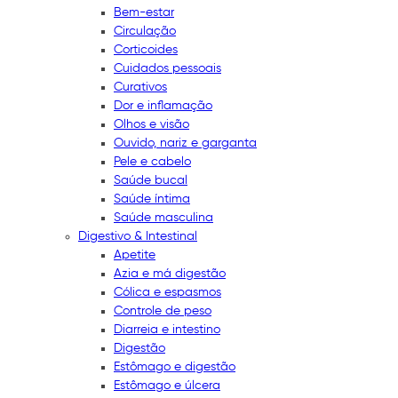
Bem-estar
Circulação
Corticoides
Cuidados pessoais
Curativos
Dor e inflamação
Olhos e visão
Ouvido, nariz e garganta
Pele e cabelo
Saúde bucal
Saúde íntima
Saúde masculina
Digestivo & Intestinal
Apetite
Azia e má digestão
Cólica e espasmos
Controle de peso
Diarreia e intestino
Digestão
Estômago e digestão
Estômago e úlcera