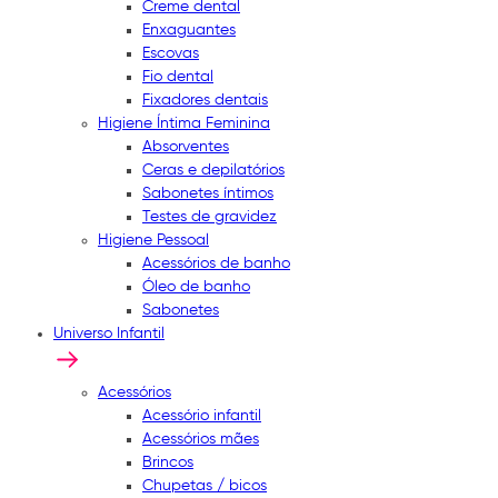
Creme dental
Enxaguantes
Escovas
Fio dental
Fixadores dentais
Higiene Íntima Feminina
Absorventes
Ceras e depilatórios
Sabonetes íntimos
Testes de gravidez
Higiene Pessoal
Acessórios de banho
Óleo de banho
Sabonetes
Universo Infantil
Acessórios
Acessório infantil
Acessórios mães
Brincos
Chupetas / bicos