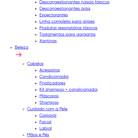
Descongestionantes nasais tópicos
Descongestionantes orais
Expectorantes
Linha completa para gripes
Produtos respiratórios tópicos
Tratamentos para garganta
Xantinas
Beleza
Cabelos
Acessórios
Condicionador
Finalizadores
Kit shampoo + condicionador
Máscaras
Shampoo
Cuidado com a Pele
Corporal
Facial
Labial
Mãos e Pés