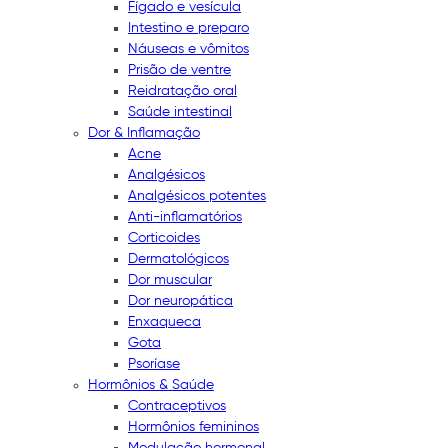
Fígado e vesícula
Intestino e preparo
Náuseas e vômitos
Prisão de ventre
Reidratação oral
Saúde intestinal
Dor & Inflamação
Acne
Analgésicos
Analgésicos potentes
Anti-inflamatórios
Corticoides
Dermatológicos
Dor muscular
Dor neuropática
Enxaqueca
Gota
Psoríase
Hormônios & Saúde
Contraceptivos
Hormônios femininos
Modulação hormonal