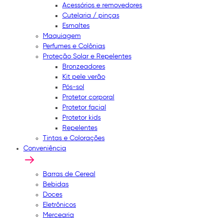
Acessórios e removedores
Cutelaria / pinças
Esmaltes
Maquiagem
Perfumes e Colônias
Proteção Solar e Repelentes
Bronzeadores
Kit pele verão
Pós-sol
Protetor corporal
Protetor facial
Protetor kids
Repelentes
Tintas e Colorações
Conveniência
Barras de Cereal
Bebidas
Doces
Eletrônicos
Mercearia