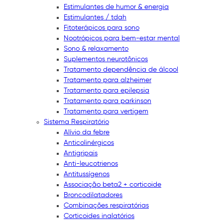
Estimulantes de humor & energia
Estimulantes / tdah
Fitoterápicos para sono
Nootrópicos para bem-estar mental
Sono & relaxamento
Suplementos neurotônicos
Tratamento dependência de álcool
Tratamento para alzheimer
Tratamento para epilepsia
Tratamento para parkinson
Tratamento para vertigem
Sistema Respiratório
Alívio da febre
Anticolinérgicos
Antigripais
Anti-leucotrienos
Antitussígenos
Associação beta2 + corticoide
Broncodilatadores
Combinações respiratórias
Corticoides inalatórios