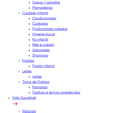
Copos / garrafas
Mamadeiras
Cuidado Infantil
Condicionador
Cuidados
Finalizadores cabelos
Higiene bucal
Kit infantil
Pele e cabelo
Sabonetes
Shampoo
Fraldas
Fralda infantil
Leites
Leites
Troca de Fraldas
Pomadas
Toalhas e lenços umedecidos
Vida Saudável
Naturais