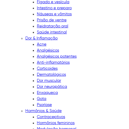
Fígado e vesícula
Intestino e preparo
Náuseas e vômitos
Prisão de ventre
Reidratação oral
Saúde intestinal
Dor & Inflamação
Acne
Analgésicos
Analgésicos potentes
Anti-inflamatórios
Corticoides
Dermatológicos
Dor muscular
Dor neuropática
Enxaqueca
Gota
Psoríase
Hormônios & Saúde
Contraceptivos
Hormônios femininos
Modulação hormonal