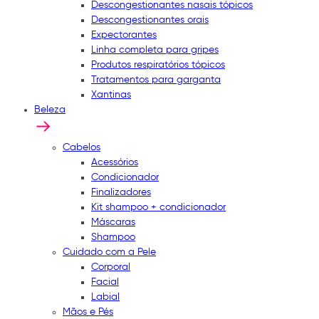
Descongestionantes nasais tópicos
Descongestionantes orais
Expectorantes
Linha completa para gripes
Produtos respiratórios tópicos
Tratamentos para garganta
Xantinas
Beleza
Cabelos
Acessórios
Condicionador
Finalizadores
Kit shampoo + condicionador
Máscaras
Shampoo
Cuidado com a Pele
Corporal
Facial
Labial
Mãos e Pés