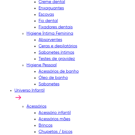
Creme dental
Enxaguantes
Escovas
Fio dental
Fixadores dentais
Higiene Íntima Feminina
Absorventes
Ceras e depilatórios
Sabonetes íntimos
Testes de gravidez
Higiene Pessoal
Acessórios de banho
Óleo de banho
Sabonetes
Universo Infantil
Acessórios
Acessório infantil
Acessórios mães
Brincos
Chupetas / bicos