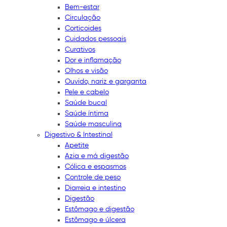
Bem-estar
Circulação
Corticoides
Cuidados pessoais
Curativos
Dor e inflamação
Olhos e visão
Ouvido, nariz e garganta
Pele e cabelo
Saúde bucal
Saúde íntima
Saúde masculina
Digestivo & Intestinal
Apetite
Azia e má digestão
Cólica e espasmos
Controle de peso
Diarreia e intestino
Digestão
Estômago e digestão
Estômago e úlcera