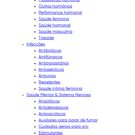
Outros hormônios
Performance hormonal
Saúde feminina
Saúde hormonal
Saúde masculina
Tireoide
Infecções
Antibióticos
Antifúngicos
Antiparasitários
Antissépticos
Antivirais
Repelentes
Saúde íntima feminina
Saúde Mental & Sistema Nervoso
Ansiolíticos
Antidepressivos
Antipsicóticos
Auxiliares para parar de fumar
Cuidados gerais para snc
Estimulantes