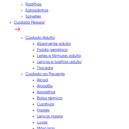
Pastilhas
Salgadinhos
Sorvetes
Cuidado Pessoal
Cuidado Adulto
Absorvente adulto
Fralda geriátrica
Leites e fórmulas adulto
Lenços e toalhas adulto
Trocador
Cuidado ao Paciente
Álcool
Algodão
Aparelhos
Bolsa térmica
Curativos
Hastes
Lenços nasais
Luvas
Máscaras