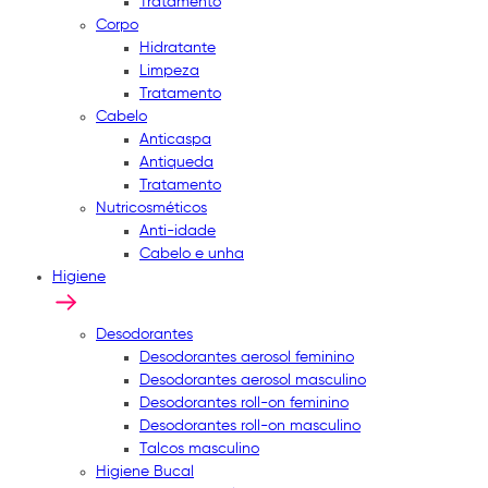
Tratamento
Corpo
Hidratante
Limpeza
Tratamento
Cabelo
Anticaspa
Antiqueda
Tratamento
Nutricosméticos
Anti-idade
Cabelo e unha
Higiene
Desodorantes
Desodorantes aerosol feminino
Desodorantes aerosol masculino
Desodorantes roll-on feminino
Desodorantes roll-on masculino
Talcos masculino
Higiene Bucal