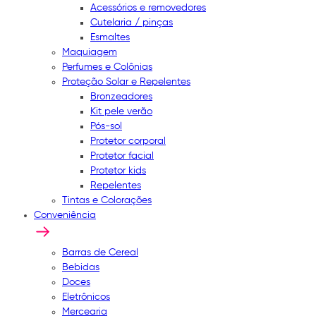
Acessórios e removedores
Cutelaria / pinças
Esmaltes
Maquiagem
Perfumes e Colônias
Proteção Solar e Repelentes
Bronzeadores
Kit pele verão
Pós-sol
Protetor corporal
Protetor facial
Protetor kids
Repelentes
Tintas e Colorações
Conveniência
Barras de Cereal
Bebidas
Doces
Eletrônicos
Mercearia