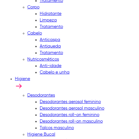
Tratamento
Corpo
Hidratante
Limpeza
Tratamento
Cabelo
Anticaspa
Antiqueda
Tratamento
Nutricosméticos
Anti-idade
Cabelo e unha
Higiene
Desodorantes
Desodorantes aerosol feminino
Desodorantes aerosol masculino
Desodorantes roll-on feminino
Desodorantes roll-on masculino
Talcos masculino
Higiene Bucal