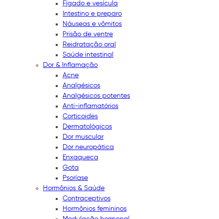
Fígado e vesícula
Intestino e preparo
Náuseas e vômitos
Prisão de ventre
Reidratação oral
Saúde intestinal
Dor & Inflamação
Acne
Analgésicos
Analgésicos potentes
Anti-inflamatórios
Corticoides
Dermatológicos
Dor muscular
Dor neuropática
Enxaqueca
Gota
Psoríase
Hormônios & Saúde
Contraceptivos
Hormônios femininos
Modulação hormonal