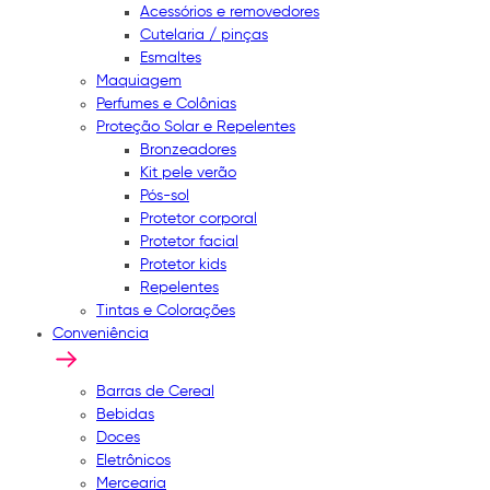
Acessórios e removedores
Cutelaria / pinças
Esmaltes
Maquiagem
Perfumes e Colônias
Proteção Solar e Repelentes
Bronzeadores
Kit pele verão
Pós-sol
Protetor corporal
Protetor facial
Protetor kids
Repelentes
Tintas e Colorações
Conveniência
Barras de Cereal
Bebidas
Doces
Eletrônicos
Mercearia