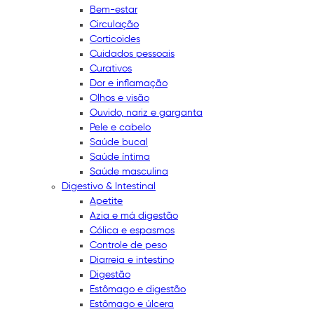
Bem-estar
Circulação
Corticoides
Cuidados pessoais
Curativos
Dor e inflamação
Olhos e visão
Ouvido, nariz e garganta
Pele e cabelo
Saúde bucal
Saúde íntima
Saúde masculina
Digestivo & Intestinal
Apetite
Azia e má digestão
Cólica e espasmos
Controle de peso
Diarreia e intestino
Digestão
Estômago e digestão
Estômago e úlcera