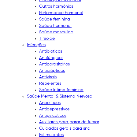
Outros hormônios
Performance hormonal
Saúde feminina
Saúde hormonal
Saúde masculina
Tireoide
Infecções
Antibióticos
Antifúngicos
Antiparasitários
Antissépticos
Antivirais
Repelentes
Saúde íntima feminina
Saúde Mental & Sistema Nervoso
Ansiolíticos
Antidepressivos
Antipsicóticos
Auxiliares para parar de fumar
Cuidados gerais para snc
Estimulantes