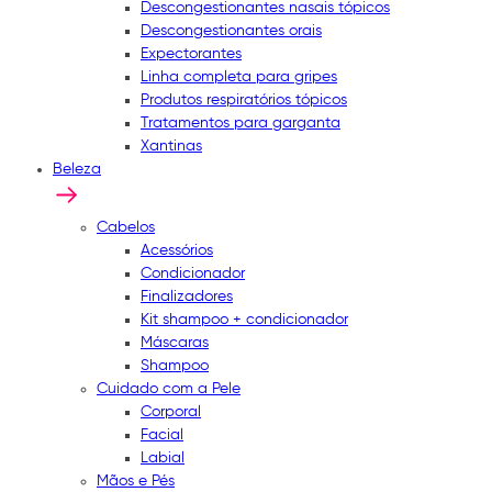
Descongestionantes nasais tópicos
Descongestionantes orais
Expectorantes
Linha completa para gripes
Produtos respiratórios tópicos
Tratamentos para garganta
Xantinas
Beleza
Cabelos
Acessórios
Condicionador
Finalizadores
Kit shampoo + condicionador
Máscaras
Shampoo
Cuidado com a Pele
Corporal
Facial
Labial
Mãos e Pés