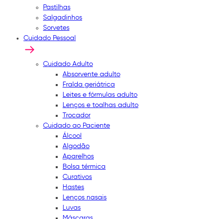
Pastilhas
Salgadinhos
Sorvetes
Cuidado Pessoal
Cuidado Adulto
Absorvente adulto
Fralda geriátrica
Leites e fórmulas adulto
Lenços e toalhas adulto
Trocador
Cuidado ao Paciente
Álcool
Algodão
Aparelhos
Bolsa térmica
Curativos
Hastes
Lenços nasais
Luvas
Máscaras