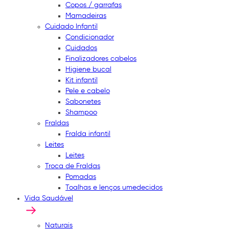
Copos / garrafas
Mamadeiras
Cuidado Infantil
Condicionador
Cuidados
Finalizadores cabelos
Higiene bucal
Kit infantil
Pele e cabelo
Sabonetes
Shampoo
Fraldas
Fralda infantil
Leites
Leites
Troca de Fraldas
Pomadas
Toalhas e lenços umedecidos
Vida Saudável
Naturais