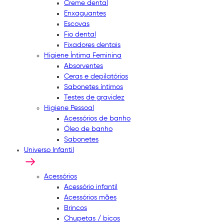
Creme dental
Enxaguantes
Escovas
Fio dental
Fixadores dentais
Higiene Íntima Feminina
Absorventes
Ceras e depilatórios
Sabonetes íntimos
Testes de gravidez
Higiene Pessoal
Acessórios de banho
Óleo de banho
Sabonetes
Universo Infantil
Acessórios
Acessório infantil
Acessórios mães
Brincos
Chupetas / bicos