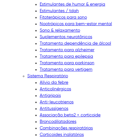
Estimulantes de humor & energia
Estimulantes / tdah
Fitoterápicos para sono
Nootrópicos para bem-estar mental
Sono & relaxamento
Suplementos neurotônicos
Tratamento dependência de álcool
Tratamento para alzheimer
Tratamento para epilepsia
Tratamento para parkinson
Tratamento para vertigem
Sistema Respiratório
Alívio da febre
Anticolinérgicos
Antigripais
Anti-leucotrienos
Antitussígenos
Associação beta2 + corticoide
Broncodilatadores
Combinações respiratórias
Corticoides inalatórios