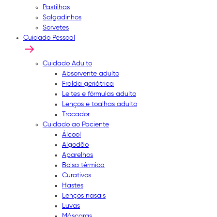
Pastilhas
Salgadinhos
Sorvetes
Cuidado Pessoal
Cuidado Adulto
Absorvente adulto
Fralda geriátrica
Leites e fórmulas adulto
Lenços e toalhas adulto
Trocador
Cuidado ao Paciente
Álcool
Algodão
Aparelhos
Bolsa térmica
Curativos
Hastes
Lenços nasais
Luvas
Máscaras