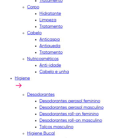
Tratamento
Corpo
Hidratante
Limpeza
Tratamento
Cabelo
Anticaspa
Antiqueda
Tratamento
Nutricosméticos
Anti-idade
Cabelo e unha
Higiene
Desodorantes
Desodorantes aerosol feminino
Desodorantes aerosol masculino
Desodorantes roll-on feminino
Desodorantes roll-on masculino
Talcos masculino
Higiene Bucal