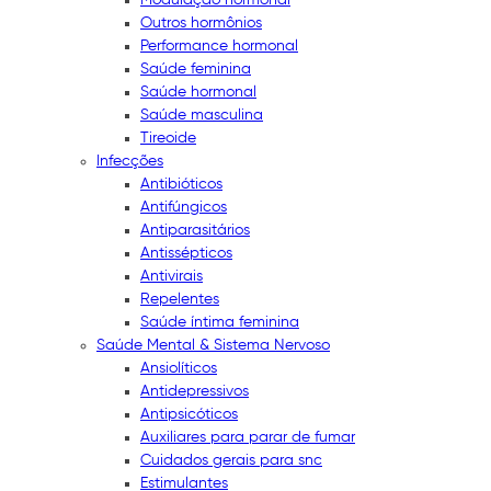
Outros hormônios
Performance hormonal
Saúde feminina
Saúde hormonal
Saúde masculina
Tireoide
Infecções
Antibióticos
Antifúngicos
Antiparasitários
Antissépticos
Antivirais
Repelentes
Saúde íntima feminina
Saúde Mental & Sistema Nervoso
Ansiolíticos
Antidepressivos
Antipsicóticos
Auxiliares para parar de fumar
Cuidados gerais para snc
Estimulantes