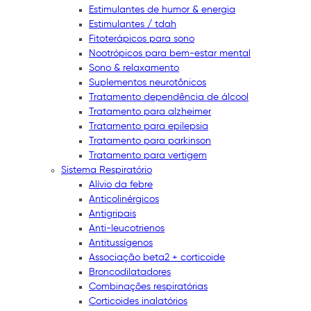
Estimulantes de humor & energia
Estimulantes / tdah
Fitoterápicos para sono
Nootrópicos para bem-estar mental
Sono & relaxamento
Suplementos neurotônicos
Tratamento dependência de álcool
Tratamento para alzheimer
Tratamento para epilepsia
Tratamento para parkinson
Tratamento para vertigem
Sistema Respiratório
Alívio da febre
Anticolinérgicos
Antigripais
Anti-leucotrienos
Antitussígenos
Associação beta2 + corticoide
Broncodilatadores
Combinações respiratórias
Corticoides inalatórios