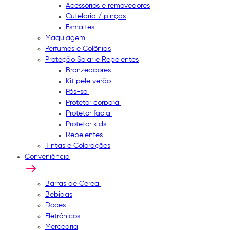
Acessórios e removedores
Cutelaria / pinças
Esmaltes
Maquiagem
Perfumes e Colônias
Proteção Solar e Repelentes
Bronzeadores
Kit pele verão
Pós-sol
Protetor corporal
Protetor facial
Protetor kids
Repelentes
Tintas e Colorações
Conveniência
Barras de Cereal
Bebidas
Doces
Eletrônicos
Mercearia