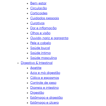
Bem-estar
Circulação
Corticoides
Cuidados pessoais
Curativos
Dor e inflamação
Olhos e visão
Ouvido, nariz e garganta
Pele e cabelo
Saúde bucal
Saúde íntima
Saúde masculina
Digestivo & Intestinal
Apetite
Azia e má digestão
Cólica e espasmos
Controle de peso
Diarreia e intestino
Digestão
Estômago e digestão
Estômago e úlcera