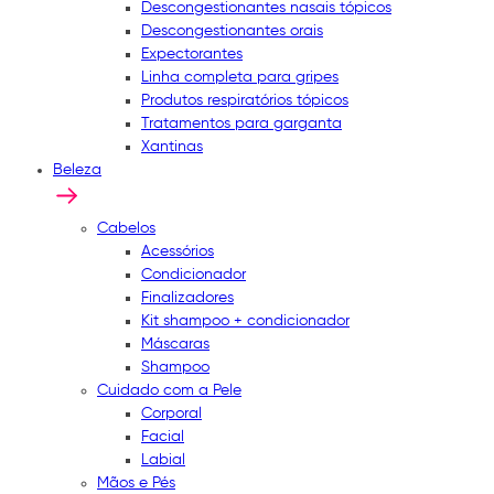
Descongestionantes nasais tópicos
Descongestionantes orais
Expectorantes
Linha completa para gripes
Produtos respiratórios tópicos
Tratamentos para garganta
Xantinas
Beleza
Cabelos
Acessórios
Condicionador
Finalizadores
Kit shampoo + condicionador
Máscaras
Shampoo
Cuidado com a Pele
Corporal
Facial
Labial
Mãos e Pés