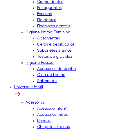
Creme dental
Enxaguantes
Escovas
Fio dental
Fixadores dentais
Higiene Íntima Feminina
Absorventes
Ceras e depilatórios
Sabonetes íntimos
Testes de gravidez
Higiene Pessoal
Acessórios de banho
Óleo de banho
Sabonetes
Universo Infantil
Acessórios
Acessório infantil
Acessórios mães
Brincos
Chupetas / bicos