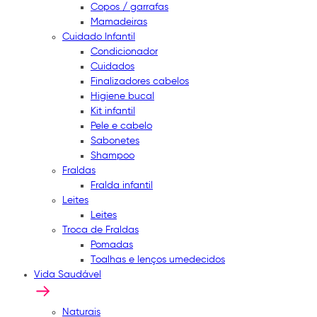
Copos / garrafas
Mamadeiras
Cuidado Infantil
Condicionador
Cuidados
Finalizadores cabelos
Higiene bucal
Kit infantil
Pele e cabelo
Sabonetes
Shampoo
Fraldas
Fralda infantil
Leites
Leites
Troca de Fraldas
Pomadas
Toalhas e lenços umedecidos
Vida Saudável
Naturais