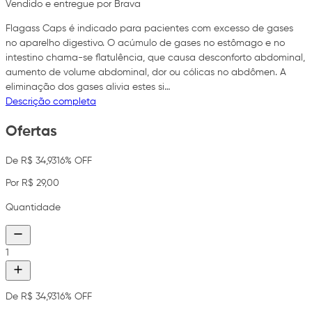
Vendido e entregue por Brava
Flagass Caps é indicado para pacientes com excesso de gases
no aparelho digestivo. O acúmulo de gases no estômago e no
intestino chama-se flatulência, que causa desconforto abdominal,
aumento de volume abdominal, dor ou cólicas no abdômen. A
eliminação dos gases alivia estes si…
Descrição completa
Ofertas
De R$ 34,93
16% OFF
Por R$ 29,00
Quantidade
1
De R$ 34,93
16% OFF