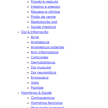
Fígado e vesícula
Intestino e preparo
Náuseas e vômitos
Prisão de ventre
Reidratação oral
Saúde intestinal
Dor & Inflamação
Acne
Analgésicos
Analgésicos potentes
Anti-inflamatórios
Corticoides
Dermatológicos
Dor muscular
Dor neuropática
Enxaqueca
Gota
Psoríase
Hormônios & Saúde
Contraceptivos
Hormônios femininos
Modulação hormonal