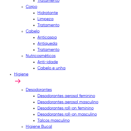
Tratamento
Corpo
Hidratante
Limpeza
Tratamento
Cabelo
Anticaspa
Antiqueda
Tratamento
Nutricosméticos
Anti-idade
Cabelo e unha
Higiene
Desodorantes
Desodorantes aerosol feminino
Desodorantes aerosol masculino
Desodorantes roll-on feminino
Desodorantes roll-on masculino
Talcos masculino
Higiene Bucal