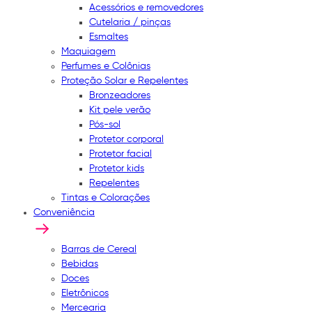
Acessórios e removedores
Cutelaria / pinças
Esmaltes
Maquiagem
Perfumes e Colônias
Proteção Solar e Repelentes
Bronzeadores
Kit pele verão
Pós-sol
Protetor corporal
Protetor facial
Protetor kids
Repelentes
Tintas e Colorações
Conveniência
Barras de Cereal
Bebidas
Doces
Eletrônicos
Mercearia