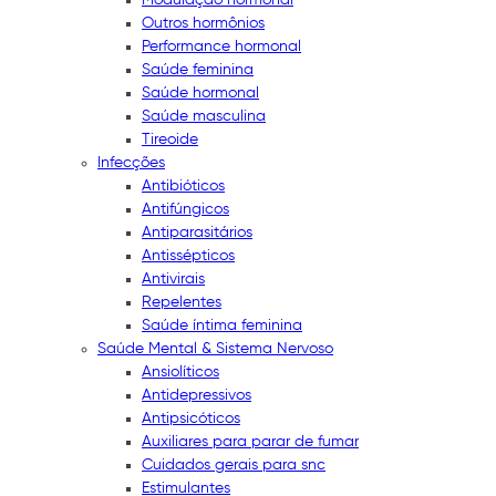
Outros hormônios
Performance hormonal
Saúde feminina
Saúde hormonal
Saúde masculina
Tireoide
Infecções
Antibióticos
Antifúngicos
Antiparasitários
Antissépticos
Antivirais
Repelentes
Saúde íntima feminina
Saúde Mental & Sistema Nervoso
Ansiolíticos
Antidepressivos
Antipsicóticos
Auxiliares para parar de fumar
Cuidados gerais para snc
Estimulantes