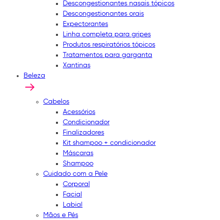
Descongestionantes nasais tópicos
Descongestionantes orais
Expectorantes
Linha completa para gripes
Produtos respiratórios tópicos
Tratamentos para garganta
Xantinas
Beleza
Cabelos
Acessórios
Condicionador
Finalizadores
Kit shampoo + condicionador
Máscaras
Shampoo
Cuidado com a Pele
Corporal
Facial
Labial
Mãos e Pés