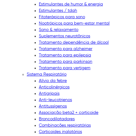
Estimulantes de humor & energia
Estimulantes / tdah
Fitoterápicos para sono
Nootrópicos para bem-estar mental
Sono & relaxamento
Suplementos neurotônicos
Tratamento dependência de álcool
Tratamento para alzheimer
Tratamento para epilepsia
Tratamento para parkinson
Tratamento para vertigem
Sistema Respiratório
Alívio da febre
Anticolinérgicos
Antigripais
Anti-leucotrienos
Antitussígenos
Associação beta2 + corticoide
Broncodilatadores
Combinações respiratórias
Corticoides inalatórios