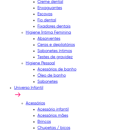
Creme dental
Enxaguantes
Escovas
Fio dental
Fixadores dentais
Higiene Íntima Feminina
Absorventes
Ceras e depilatórios
Sabonetes íntimos
Testes de gravidez
Higiene Pessoal
Acessórios de banho
Óleo de banho
Sabonetes
Universo Infantil
Acessórios
Acessório infantil
Acessórios mães
Brincos
Chupetas / bicos