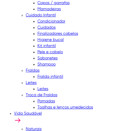
Copos / garrafas
Mamadeiras
Cuidado Infantil
Condicionador
Cuidados
Finalizadores cabelos
Higiene bucal
Kit infantil
Pele e cabelo
Sabonetes
Shampoo
Fraldas
Fralda infantil
Leites
Leites
Troca de Fraldas
Pomadas
Toalhas e lenços umedecidos
Vida Saudável
Naturais