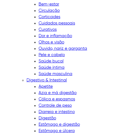
Bem-estar
Circulação
Corticoides
Cuidados pessoais
Curativos
Dor e inflamação
Olhos e visão
Ouvido, nariz e garganta
Pele e cabelo
Saúde bucal
Saúde íntima
Saúde masculina
Digestivo & Intestinal
Apetite
Azia e má digestão
Cólica e espasmos
Controle de peso
Diarreia e intestino
Digestão
Estômago e digestão
Estômago e úlcera