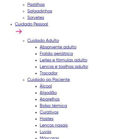
Pastilhas
Salgadinhos
Sorvetes
Cuidado Pessoal
Cuidado Adulto
Absorvente adulto
Fralda geriátrica
Leites e fórmulas adulto
Lenços e toalhas adulto
Trocador
Cuidado ao Paciente
Álcool
Algodão
Aparelhos
Bolsa térmica
Curativos
Hastes
Lenços nasais
Luvas
Máscaras