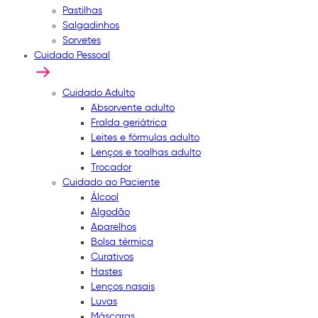
Pastilhas
Salgadinhos
Sorvetes
Cuidado Pessoal
Cuidado Adulto
Absorvente adulto
Fralda geriátrica
Leites e fórmulas adulto
Lenços e toalhas adulto
Trocador
Cuidado ao Paciente
Álcool
Algodão
Aparelhos
Bolsa térmica
Curativos
Hastes
Lenços nasais
Luvas
Máscaras