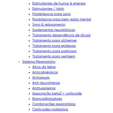
Estimulantes de humor & energia
Estimulantes / tdah
Fitoterápicos para sono
Nootrópicos para bem-estar mental
Sono & relaxamento
Suplementos neurotônicos
Tratamento dependência de álcool
Tratamento para alzheimer
Tratamento para epilepsia
Tratamento para parkinson
Tratamento para vertigem
Sistema Respiratório
Alívio da febre
Anticolinérgicos
Antigripais
Anti-leucotrienos
Antitussígenos
Associação beta2 + corticoide
Broncodilatadores
Combinações respiratórias
Corticoides inalatórios