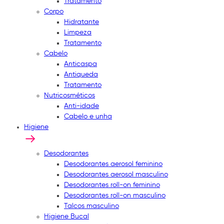
Tratamento
Corpo
Hidratante
Limpeza
Tratamento
Cabelo
Anticaspa
Antiqueda
Tratamento
Nutricosméticos
Anti-idade
Cabelo e unha
Higiene
Desodorantes
Desodorantes aerosol feminino
Desodorantes aerosol masculino
Desodorantes roll-on feminino
Desodorantes roll-on masculino
Talcos masculino
Higiene Bucal