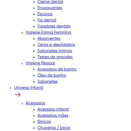
Creme dental
Enxaguantes
Escovas
Fio dental
Fixadores dentais
Higiene Íntima Feminina
Absorventes
Ceras e depilatórios
Sabonetes íntimos
Testes de gravidez
Higiene Pessoal
Acessórios de banho
Óleo de banho
Sabonetes
Universo Infantil
Acessórios
Acessório infantil
Acessórios mães
Brincos
Chupetas / bicos