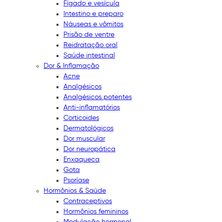
Fígado e vesícula
Intestino e preparo
Náuseas e vômitos
Prisão de ventre
Reidratação oral
Saúde intestinal
Dor & Inflamação
Acne
Analgésicos
Analgésicos potentes
Anti-inflamatórios
Corticoides
Dermatológicos
Dor muscular
Dor neuropática
Enxaqueca
Gota
Psoríase
Hormônios & Saúde
Contraceptivos
Hormônios femininos
Modulação hormonal