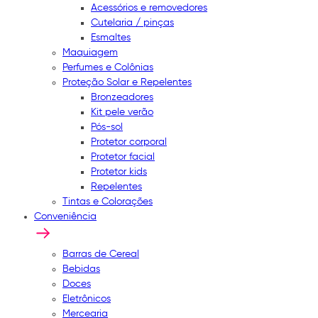
Acessórios e removedores
Cutelaria / pinças
Esmaltes
Maquiagem
Perfumes e Colônias
Proteção Solar e Repelentes
Bronzeadores
Kit pele verão
Pós-sol
Protetor corporal
Protetor facial
Protetor kids
Repelentes
Tintas e Colorações
Conveniência
Barras de Cereal
Bebidas
Doces
Eletrônicos
Mercearia