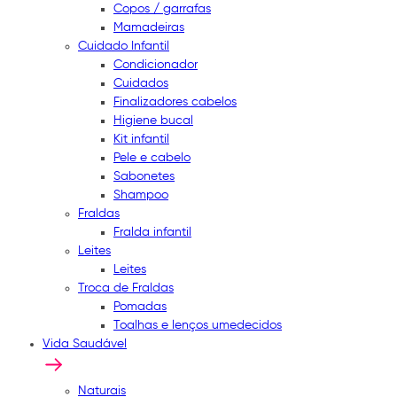
Copos / garrafas
Mamadeiras
Cuidado Infantil
Condicionador
Cuidados
Finalizadores cabelos
Higiene bucal
Kit infantil
Pele e cabelo
Sabonetes
Shampoo
Fraldas
Fralda infantil
Leites
Leites
Troca de Fraldas
Pomadas
Toalhas e lenços umedecidos
Vida Saudável
Naturais