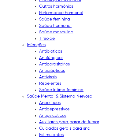
Outros hormônios
Performance hormonal
Saúde feminina
Saúde hormonal
Saúde masculina
Tireoide
Infecções
Antibióticos
Antifúngicos
Antiparasitários
Antissépticos
Antivirais
Repelentes
Saúde íntima feminina
Saúde Mental & Sistema Nervoso
Ansiolíticos
Antidepressivos
Antipsicóticos
Auxiliares para parar de fumar
Cuidados gerais para snc
Estimulantes