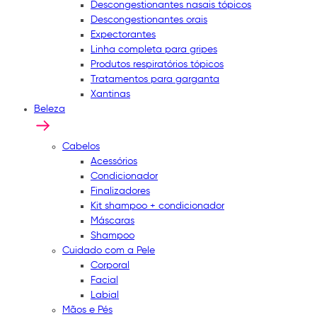
Descongestionantes nasais tópicos
Descongestionantes orais
Expectorantes
Linha completa para gripes
Produtos respiratórios tópicos
Tratamentos para garganta
Xantinas
Beleza
Cabelos
Acessórios
Condicionador
Finalizadores
Kit shampoo + condicionador
Máscaras
Shampoo
Cuidado com a Pele
Corporal
Facial
Labial
Mãos e Pés