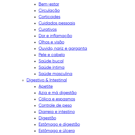
Bem-estar
Circulação
Corticoides
Cuidados pessoais
Curativos
Dor e inflamação
Olhos e visão
Ouvido, nariz e garganta
Pele e cabelo
Saúde bucal
Saúde íntima
Saúde masculina
Digestivo & Intestinal
Apetite
Azia e má digestão
Cólica e espasmos
Controle de peso
Diarreia e intestino
Digestão
Estômago e digestão
Estômago e úlcera