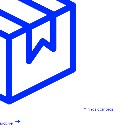
Minhas compras
audável