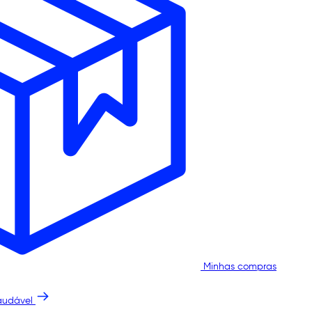
Minhas compras
audável