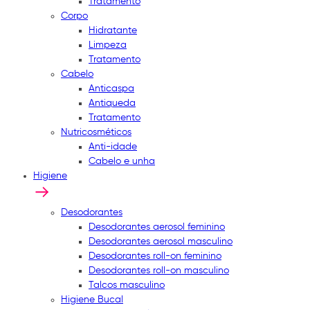
Tratamento
Corpo
Hidratante
Limpeza
Tratamento
Cabelo
Anticaspa
Antiqueda
Tratamento
Nutricosméticos
Anti-idade
Cabelo e unha
Higiene
Desodorantes
Desodorantes aerosol feminino
Desodorantes aerosol masculino
Desodorantes roll-on feminino
Desodorantes roll-on masculino
Talcos masculino
Higiene Bucal