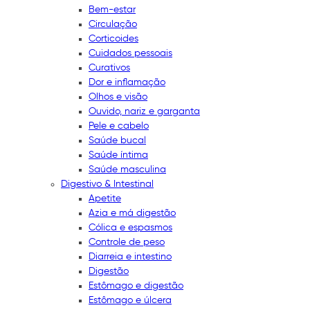
Bem-estar
Circulação
Corticoides
Cuidados pessoais
Curativos
Dor e inflamação
Olhos e visão
Ouvido, nariz e garganta
Pele e cabelo
Saúde bucal
Saúde íntima
Saúde masculina
Digestivo & Intestinal
Apetite
Azia e má digestão
Cólica e espasmos
Controle de peso
Diarreia e intestino
Digestão
Estômago e digestão
Estômago e úlcera