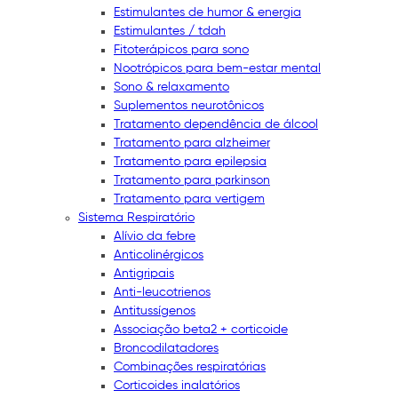
Estimulantes de humor & energia
Estimulantes / tdah
Fitoterápicos para sono
Nootrópicos para bem-estar mental
Sono & relaxamento
Suplementos neurotônicos
Tratamento dependência de álcool
Tratamento para alzheimer
Tratamento para epilepsia
Tratamento para parkinson
Tratamento para vertigem
Sistema Respiratório
Alívio da febre
Anticolinérgicos
Antigripais
Anti-leucotrienos
Antitussígenos
Associação beta2 + corticoide
Broncodilatadores
Combinações respiratórias
Corticoides inalatórios