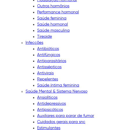
Outros hormônios
Performance hormonal
Saúde feminina
Saúde hormonal
Saúde masculina
Tireoide
Infecções
Antibióticos
Antifúngicos
Antiparasitários
Antissépticos
Antivirais
Repelentes
Saúde íntima feminina
Saúde Mental & Sistema Nervoso
Ansiolíticos
Antidepressivos
Antipsicóticos
Auxiliares para parar de fumar
Cuidados gerais para snc
Estimulantes