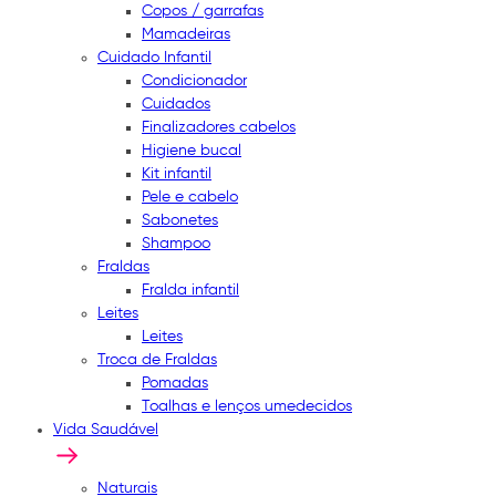
Copos / garrafas
Mamadeiras
Cuidado Infantil
Condicionador
Cuidados
Finalizadores cabelos
Higiene bucal
Kit infantil
Pele e cabelo
Sabonetes
Shampoo
Fraldas
Fralda infantil
Leites
Leites
Troca de Fraldas
Pomadas
Toalhas e lenços umedecidos
Vida Saudável
Naturais