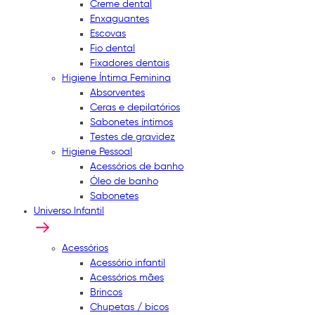
Creme dental
Enxaguantes
Escovas
Fio dental
Fixadores dentais
Higiene Íntima Feminina
Absorventes
Ceras e depilatórios
Sabonetes íntimos
Testes de gravidez
Higiene Pessoal
Acessórios de banho
Óleo de banho
Sabonetes
Universo Infantil
Acessórios
Acessório infantil
Acessórios mães
Brincos
Chupetas / bicos