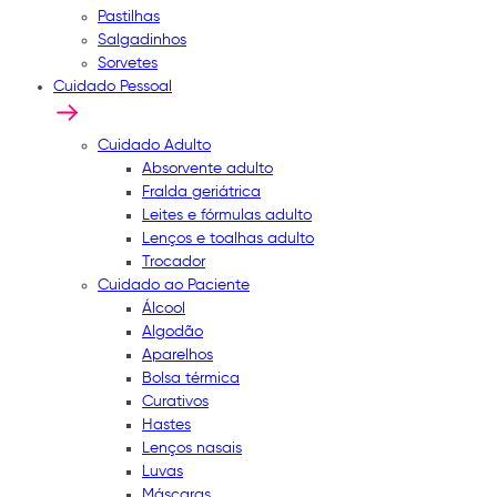
Pastilhas
Salgadinhos
Sorvetes
Cuidado Pessoal
Cuidado Adulto
Absorvente adulto
Fralda geriátrica
Leites e fórmulas adulto
Lenços e toalhas adulto
Trocador
Cuidado ao Paciente
Álcool
Algodão
Aparelhos
Bolsa térmica
Curativos
Hastes
Lenços nasais
Luvas
Máscaras