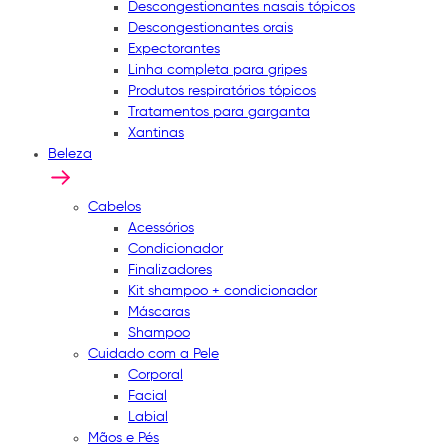
Descongestionantes nasais tópicos
Descongestionantes orais
Expectorantes
Linha completa para gripes
Produtos respiratórios tópicos
Tratamentos para garganta
Xantinas
Beleza
Cabelos
Acessórios
Condicionador
Finalizadores
Kit shampoo + condicionador
Máscaras
Shampoo
Cuidado com a Pele
Corporal
Facial
Labial
Mãos e Pés