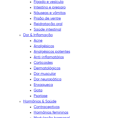
Fígado e vesícula
Intestino e preparo
Náuseas e vômitos
Prisão de ventre
Reidratação oral
Saúde intestinal
Dor & Inflamação
Acne
Analgésicos
Analgésicos potentes
Anti-inflamatórios
Corticoides
Dermatológicos
Dor muscular
Dor neuropática
Enxaqueca
Gota
Psoríase
Hormônios & Saúde
Contraceptivos
Hormônios femininos
Modulação hormonal