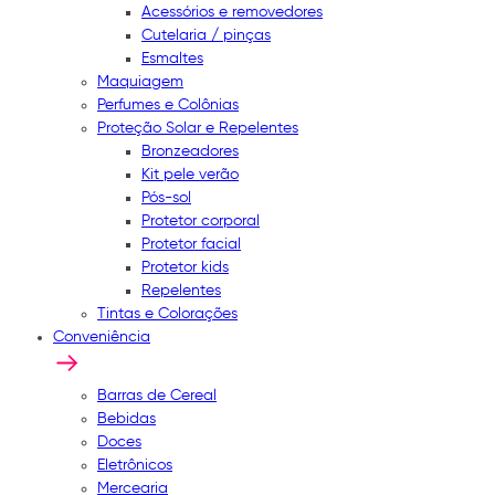
Acessórios e removedores
Cutelaria / pinças
Esmaltes
Maquiagem
Perfumes e Colônias
Proteção Solar e Repelentes
Bronzeadores
Kit pele verão
Pós-sol
Protetor corporal
Protetor facial
Protetor kids
Repelentes
Tintas e Colorações
Conveniência
Barras de Cereal
Bebidas
Doces
Eletrônicos
Mercearia