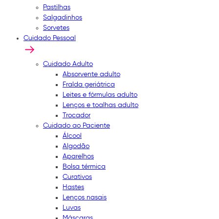
Pastilhas
Salgadinhos
Sorvetes
Cuidado Pessoal
Cuidado Adulto
Absorvente adulto
Fralda geriátrica
Leites e fórmulas adulto
Lenços e toalhas adulto
Trocador
Cuidado ao Paciente
Álcool
Algodão
Aparelhos
Bolsa térmica
Curativos
Hastes
Lenços nasais
Luvas
Máscaras