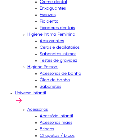
Creme dental
Enxaguantes
Escovas
Fio dental
Fixadores dentais
Higiene Íntima Feminina
Absorventes
Ceras e depilatórios
Sabonetes íntimos
Testes de gravidez
Higiene Pessoal
Acessórios de banho
Óleo de banho
Sabonetes
Universo Infantil
Acessórios
Acessório infantil
Acessórios mães
Brincos
Chupetas / bicos