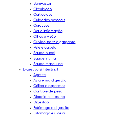
Bem-estar
Circulação
Corticoides
Cuidados pessoais
Curativos
Dor e inflamação
Olhos e visão
Ouvido, nariz e garganta
Pele e cabelo
Saúde bucal
Saúde íntima
Saúde masculina
Digestivo & Intestinal
Apetite
Azia e má digestão
Cólica e espasmos
Controle de peso
Diarreia e intestino
Digestão
Estômago e digestão
Estômago e úlcera