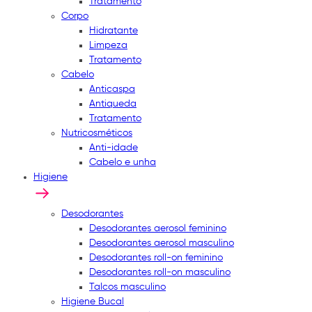
Tratamento
Corpo
Hidratante
Limpeza
Tratamento
Cabelo
Anticaspa
Antiqueda
Tratamento
Nutricosméticos
Anti-idade
Cabelo e unha
Higiene
Desodorantes
Desodorantes aerosol feminino
Desodorantes aerosol masculino
Desodorantes roll-on feminino
Desodorantes roll-on masculino
Talcos masculino
Higiene Bucal