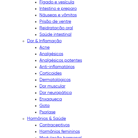
Fígado e vesícula
Intestino e preparo
Náuseas e vômitos
Prisão de ventre
Reidratação oral
Saúde intestinal
Dor & Inflamação
Acne
Analgésicos
Analgésicos potentes
Anti-inflamatórios
Corticoides
Dermatológicos
Dor muscular
Dor neuropática
Enxaqueca
Gota
Psoríase
Hormônios & Saúde
Contraceptivos
Hormônios femininos
Modulação hormonal