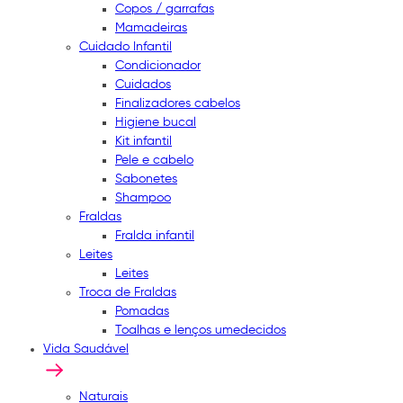
Copos / garrafas
Mamadeiras
Cuidado Infantil
Condicionador
Cuidados
Finalizadores cabelos
Higiene bucal
Kit infantil
Pele e cabelo
Sabonetes
Shampoo
Fraldas
Fralda infantil
Leites
Leites
Troca de Fraldas
Pomadas
Toalhas e lenços umedecidos
Vida Saudável
Naturais