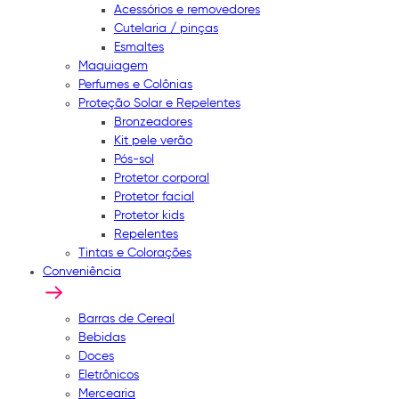
Acessórios e removedores
Cutelaria / pinças
Esmaltes
Maquiagem
Perfumes e Colônias
Proteção Solar e Repelentes
Bronzeadores
Kit pele verão
Pós-sol
Protetor corporal
Protetor facial
Protetor kids
Repelentes
Tintas e Colorações
Conveniência
Barras de Cereal
Bebidas
Doces
Eletrônicos
Mercearia