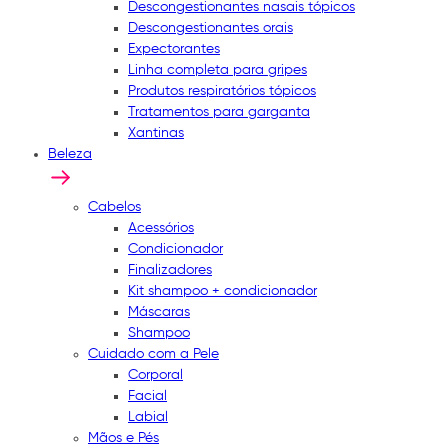
Descongestionantes nasais tópicos
Descongestionantes orais
Expectorantes
Linha completa para gripes
Produtos respiratórios tópicos
Tratamentos para garganta
Xantinas
Beleza
Cabelos
Acessórios
Condicionador
Finalizadores
Kit shampoo + condicionador
Máscaras
Shampoo
Cuidado com a Pele
Corporal
Facial
Labial
Mãos e Pés