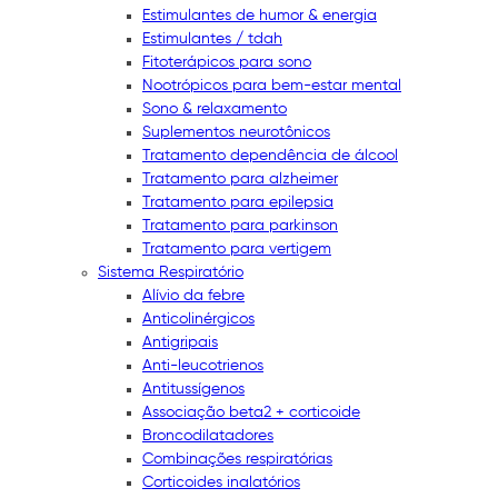
Estimulantes de humor & energia
Estimulantes / tdah
Fitoterápicos para sono
Nootrópicos para bem-estar mental
Sono & relaxamento
Suplementos neurotônicos
Tratamento dependência de álcool
Tratamento para alzheimer
Tratamento para epilepsia
Tratamento para parkinson
Tratamento para vertigem
Sistema Respiratório
Alívio da febre
Anticolinérgicos
Antigripais
Anti-leucotrienos
Antitussígenos
Associação beta2 + corticoide
Broncodilatadores
Combinações respiratórias
Corticoides inalatórios