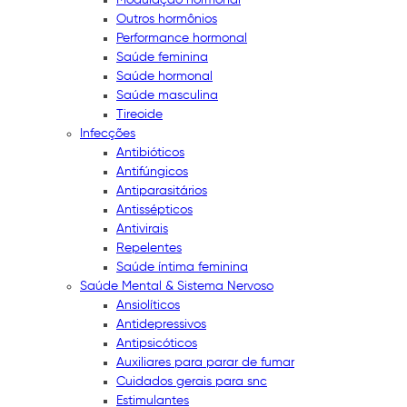
Outros hormônios
Performance hormonal
Saúde feminina
Saúde hormonal
Saúde masculina
Tireoide
Infecções
Antibióticos
Antifúngicos
Antiparasitários
Antissépticos
Antivirais
Repelentes
Saúde íntima feminina
Saúde Mental & Sistema Nervoso
Ansiolíticos
Antidepressivos
Antipsicóticos
Auxiliares para parar de fumar
Cuidados gerais para snc
Estimulantes