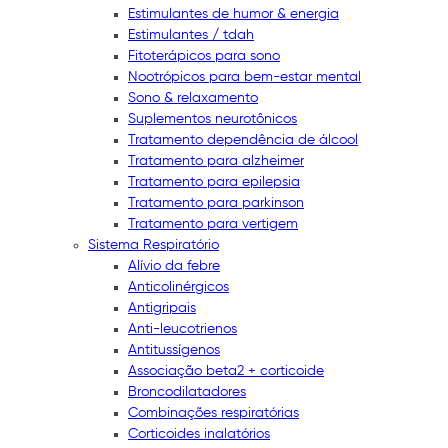
Estimulantes de humor & energia
Estimulantes / tdah
Fitoterápicos para sono
Nootrópicos para bem-estar mental
Sono & relaxamento
Suplementos neurotônicos
Tratamento dependência de álcool
Tratamento para alzheimer
Tratamento para epilepsia
Tratamento para parkinson
Tratamento para vertigem
Sistema Respiratório
Alívio da febre
Anticolinérgicos
Antigripais
Anti-leucotrienos
Antitussígenos
Associação beta2 + corticoide
Broncodilatadores
Combinações respiratórias
Corticoides inalatórios