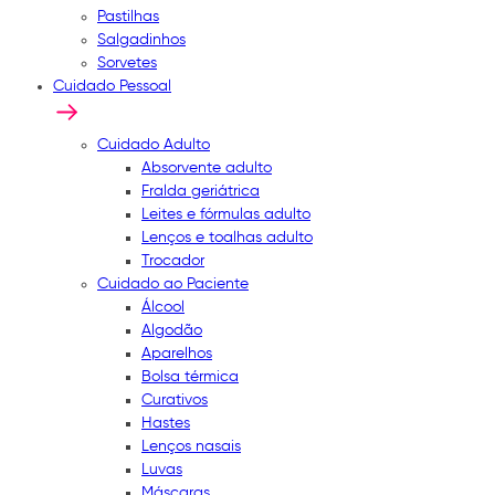
Pastilhas
Salgadinhos
Sorvetes
Cuidado Pessoal
Cuidado Adulto
Absorvente adulto
Fralda geriátrica
Leites e fórmulas adulto
Lenços e toalhas adulto
Trocador
Cuidado ao Paciente
Álcool
Algodão
Aparelhos
Bolsa térmica
Curativos
Hastes
Lenços nasais
Luvas
Máscaras