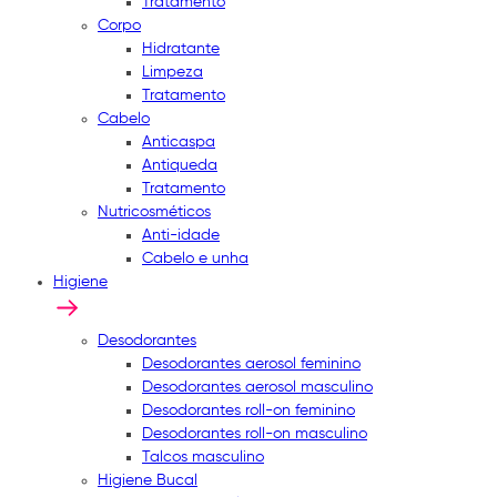
Tratamento
Corpo
Hidratante
Limpeza
Tratamento
Cabelo
Anticaspa
Antiqueda
Tratamento
Nutricosméticos
Anti-idade
Cabelo e unha
Higiene
Desodorantes
Desodorantes aerosol feminino
Desodorantes aerosol masculino
Desodorantes roll-on feminino
Desodorantes roll-on masculino
Talcos masculino
Higiene Bucal