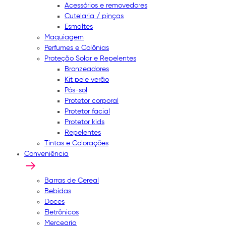
Acessórios e removedores
Cutelaria / pinças
Esmaltes
Maquiagem
Perfumes e Colônias
Proteção Solar e Repelentes
Bronzeadores
Kit pele verão
Pós-sol
Protetor corporal
Protetor facial
Protetor kids
Repelentes
Tintas e Colorações
Conveniência
Barras de Cereal
Bebidas
Doces
Eletrônicos
Mercearia