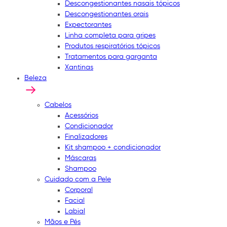
Descongestionantes nasais tópicos
Descongestionantes orais
Expectorantes
Linha completa para gripes
Produtos respiratórios tópicos
Tratamentos para garganta
Xantinas
Beleza
Cabelos
Acessórios
Condicionador
Finalizadores
Kit shampoo + condicionador
Máscaras
Shampoo
Cuidado com a Pele
Corporal
Facial
Labial
Mãos e Pés