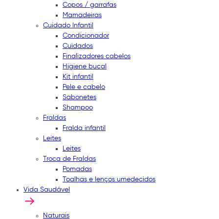
Copos / garrafas
Mamadeiras
Cuidado Infantil
Condicionador
Cuidados
Finalizadores cabelos
Higiene bucal
Kit infantil
Pele e cabelo
Sabonetes
Shampoo
Fraldas
Fralda infantil
Leites
Leites
Troca de Fraldas
Pomadas
Toalhas e lenços umedecidos
Vida Saudável
Naturais