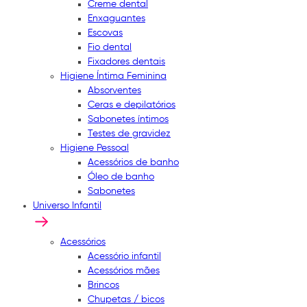
Creme dental
Enxaguantes
Escovas
Fio dental
Fixadores dentais
Higiene Íntima Feminina
Absorventes
Ceras e depilatórios
Sabonetes íntimos
Testes de gravidez
Higiene Pessoal
Acessórios de banho
Óleo de banho
Sabonetes
Universo Infantil
Acessórios
Acessório infantil
Acessórios mães
Brincos
Chupetas / bicos