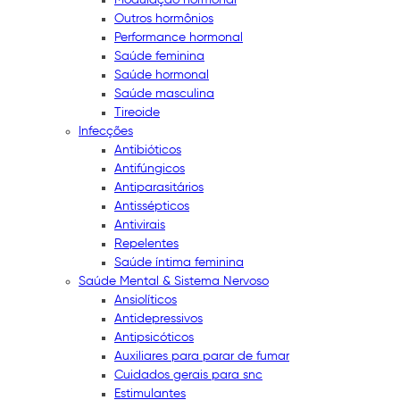
Outros hormônios
Performance hormonal
Saúde feminina
Saúde hormonal
Saúde masculina
Tireoide
Infecções
Antibióticos
Antifúngicos
Antiparasitários
Antissépticos
Antivirais
Repelentes
Saúde íntima feminina
Saúde Mental & Sistema Nervoso
Ansiolíticos
Antidepressivos
Antipsicóticos
Auxiliares para parar de fumar
Cuidados gerais para snc
Estimulantes