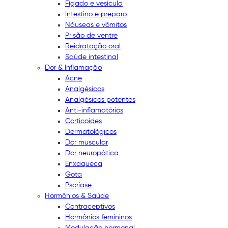
Fígado e vesícula
Intestino e preparo
Náuseas e vômitos
Prisão de ventre
Reidratação oral
Saúde intestinal
Dor & Inflamação
Acne
Analgésicos
Analgésicos potentes
Anti-inflamatórios
Corticoides
Dermatológicos
Dor muscular
Dor neuropática
Enxaqueca
Gota
Psoríase
Hormônios & Saúde
Contraceptivos
Hormônios femininos
Modulação hormonal