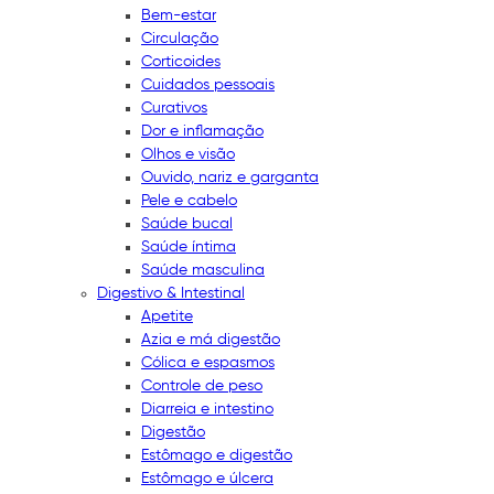
Bem-estar
Circulação
Corticoides
Cuidados pessoais
Curativos
Dor e inflamação
Olhos e visão
Ouvido, nariz e garganta
Pele e cabelo
Saúde bucal
Saúde íntima
Saúde masculina
Digestivo & Intestinal
Apetite
Azia e má digestão
Cólica e espasmos
Controle de peso
Diarreia e intestino
Digestão
Estômago e digestão
Estômago e úlcera