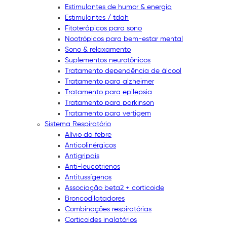
Estimulantes de humor & energia
Estimulantes / tdah
Fitoterápicos para sono
Nootrópicos para bem-estar mental
Sono & relaxamento
Suplementos neurotônicos
Tratamento dependência de álcool
Tratamento para alzheimer
Tratamento para epilepsia
Tratamento para parkinson
Tratamento para vertigem
Sistema Respiratório
Alívio da febre
Anticolinérgicos
Antigripais
Anti-leucotrienos
Antitussígenos
Associação beta2 + corticoide
Broncodilatadores
Combinações respiratórias
Corticoides inalatórios