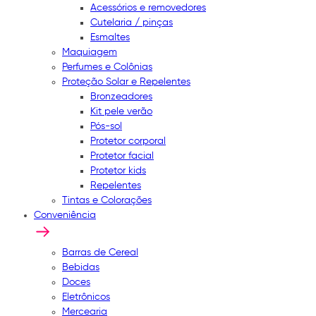
Acessórios e removedores
Cutelaria / pinças
Esmaltes
Maquiagem
Perfumes e Colônias
Proteção Solar e Repelentes
Bronzeadores
Kit pele verão
Pós-sol
Protetor corporal
Protetor facial
Protetor kids
Repelentes
Tintas e Colorações
Conveniência
Barras de Cereal
Bebidas
Doces
Eletrônicos
Mercearia