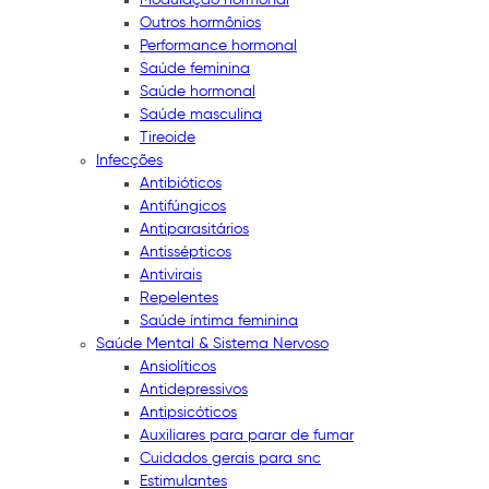
Outros hormônios
Performance hormonal
Saúde feminina
Saúde hormonal
Saúde masculina
Tireoide
Infecções
Antibióticos
Antifúngicos
Antiparasitários
Antissépticos
Antivirais
Repelentes
Saúde íntima feminina
Saúde Mental & Sistema Nervoso
Ansiolíticos
Antidepressivos
Antipsicóticos
Auxiliares para parar de fumar
Cuidados gerais para snc
Estimulantes