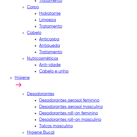
Tratamento
Corpo
Hidratante
Limpeza
Tratamento
Cabelo
Anticaspa
Antiqueda
Tratamento
Nutricosméticos
Anti-idade
Cabelo e unha
Higiene
Desodorantes
Desodorantes aerosol feminino
Desodorantes aerosol masculino
Desodorantes roll-on feminino
Desodorantes roll-on masculino
Talcos masculino
Higiene Bucal