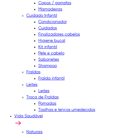
Copos / garrafas
Mamadeiras
Cuidado Infantil
Condicionador
Cuidados
Finalizadores cabelos
Higiene bucal
Kit infantil
Pele e cabelo
Sabonetes
Shampoo
Fraldas
Fralda infantil
Leites
Leites
Troca de Fraldas
Pomadas
Toalhas e lenços umedecidos
Vida Saudável
Naturais