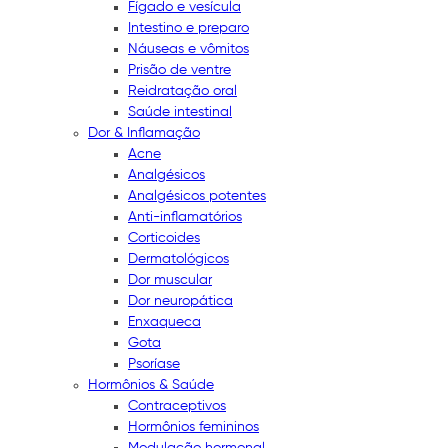
Fígado e vesícula
Intestino e preparo
Náuseas e vômitos
Prisão de ventre
Reidratação oral
Saúde intestinal
Dor & Inflamação
Acne
Analgésicos
Analgésicos potentes
Anti-inflamatórios
Corticoides
Dermatológicos
Dor muscular
Dor neuropática
Enxaqueca
Gota
Psoríase
Hormônios & Saúde
Contraceptivos
Hormônios femininos
Modulação hormonal