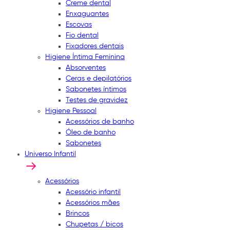
Creme dental
Enxaguantes
Escovas
Fio dental
Fixadores dentais
Higiene Íntima Feminina
Absorventes
Ceras e depilatórios
Sabonetes íntimos
Testes de gravidez
Higiene Pessoal
Acessórios de banho
Óleo de banho
Sabonetes
Universo Infantil
Acessórios
Acessório infantil
Acessórios mães
Brincos
Chupetas / bicos