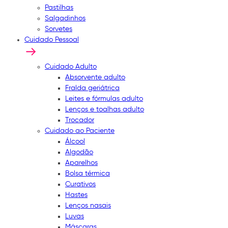
Pastilhas
Salgadinhos
Sorvetes
Cuidado Pessoal
Cuidado Adulto
Absorvente adulto
Fralda geriátrica
Leites e fórmulas adulto
Lenços e toalhas adulto
Trocador
Cuidado ao Paciente
Álcool
Algodão
Aparelhos
Bolsa térmica
Curativos
Hastes
Lenços nasais
Luvas
Máscaras