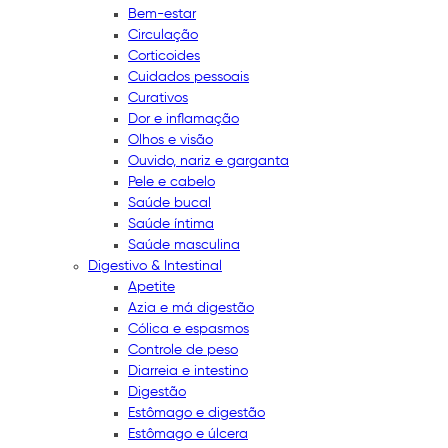
Bem-estar
Circulação
Corticoides
Cuidados pessoais
Curativos
Dor e inflamação
Olhos e visão
Ouvido, nariz e garganta
Pele e cabelo
Saúde bucal
Saúde íntima
Saúde masculina
Digestivo & Intestinal
Apetite
Azia e má digestão
Cólica e espasmos
Controle de peso
Diarreia e intestino
Digestão
Estômago e digestão
Estômago e úlcera