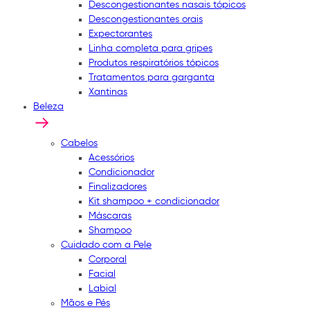
Descongestionantes nasais tópicos
Descongestionantes orais
Expectorantes
Linha completa para gripes
Produtos respiratórios tópicos
Tratamentos para garganta
Xantinas
Beleza
Cabelos
Acessórios
Condicionador
Finalizadores
Kit shampoo + condicionador
Máscaras
Shampoo
Cuidado com a Pele
Corporal
Facial
Labial
Mãos e Pés