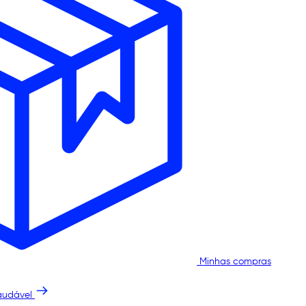
Minhas compras
audável