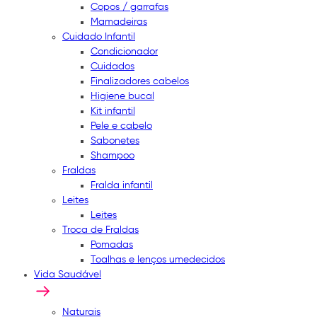
Copos / garrafas
Mamadeiras
Cuidado Infantil
Condicionador
Cuidados
Finalizadores cabelos
Higiene bucal
Kit infantil
Pele e cabelo
Sabonetes
Shampoo
Fraldas
Fralda infantil
Leites
Leites
Troca de Fraldas
Pomadas
Toalhas e lenços umedecidos
Vida Saudável
Naturais