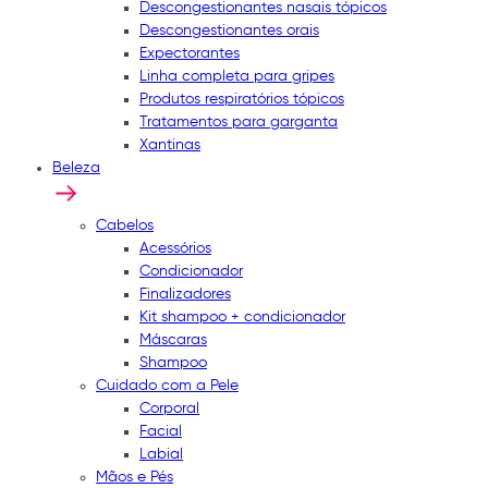
Descongestionantes nasais tópicos
Descongestionantes orais
Expectorantes
Linha completa para gripes
Produtos respiratórios tópicos
Tratamentos para garganta
Xantinas
Beleza
Cabelos
Acessórios
Condicionador
Finalizadores
Kit shampoo + condicionador
Máscaras
Shampoo
Cuidado com a Pele
Corporal
Facial
Labial
Mãos e Pés