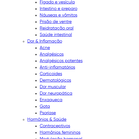
Fígado e vesícula
Intestino e preparo
Náuseas e vômitos
Prisão de ventre
Reidratação oral
Saúde intestinal
Dor & Inflamação
Acne
Analgésicos
Analgésicos potentes
Anti-inflamatórios
Corticoides
Dermatológicos
Dor muscular
Dor neuropática
Enxaqueca
Gota
Psoríase
Hormônios & Saúde
Contraceptivos
Hormônios femininos
Modulação hormonal