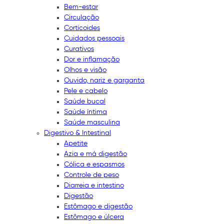
Bem-estar
Circulação
Corticoides
Cuidados pessoais
Curativos
Dor e inflamação
Olhos e visão
Ouvido, nariz e garganta
Pele e cabelo
Saúde bucal
Saúde íntima
Saúde masculina
Digestivo & Intestinal
Apetite
Azia e má digestão
Cólica e espasmos
Controle de peso
Diarreia e intestino
Digestão
Estômago e digestão
Estômago e úlcera