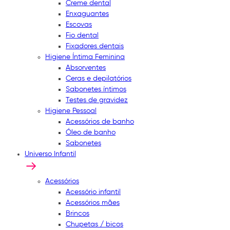
Creme dental
Enxaguantes
Escovas
Fio dental
Fixadores dentais
Higiene Íntima Feminina
Absorventes
Ceras e depilatórios
Sabonetes íntimos
Testes de gravidez
Higiene Pessoal
Acessórios de banho
Óleo de banho
Sabonetes
Universo Infantil
Acessórios
Acessório infantil
Acessórios mães
Brincos
Chupetas / bicos