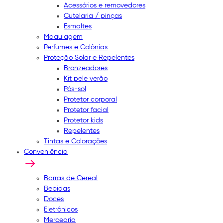
Acessórios e removedores
Cutelaria / pinças
Esmaltes
Maquiagem
Perfumes e Colônias
Proteção Solar e Repelentes
Bronzeadores
Kit pele verão
Pós-sol
Protetor corporal
Protetor facial
Protetor kids
Repelentes
Tintas e Colorações
Conveniência
Barras de Cereal
Bebidas
Doces
Eletrônicos
Mercearia