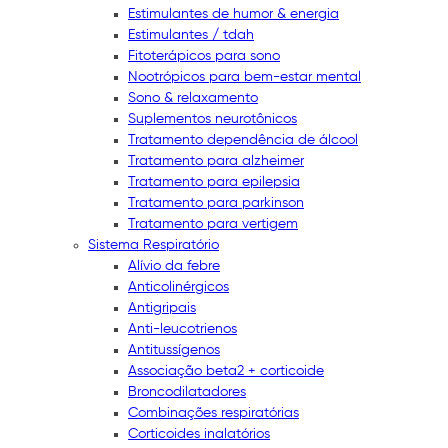
Estimulantes de humor & energia
Estimulantes / tdah
Fitoterápicos para sono
Nootrópicos para bem-estar mental
Sono & relaxamento
Suplementos neurotônicos
Tratamento dependência de álcool
Tratamento para alzheimer
Tratamento para epilepsia
Tratamento para parkinson
Tratamento para vertigem
Sistema Respiratório
Alívio da febre
Anticolinérgicos
Antigripais
Anti-leucotrienos
Antitussígenos
Associação beta2 + corticoide
Broncodilatadores
Combinações respiratórias
Corticoides inalatórios