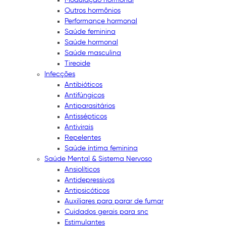
Outros hormônios
Performance hormonal
Saúde feminina
Saúde hormonal
Saúde masculina
Tireoide
Infecções
Antibióticos
Antifúngicos
Antiparasitários
Antissépticos
Antivirais
Repelentes
Saúde íntima feminina
Saúde Mental & Sistema Nervoso
Ansiolíticos
Antidepressivos
Antipsicóticos
Auxiliares para parar de fumar
Cuidados gerais para snc
Estimulantes