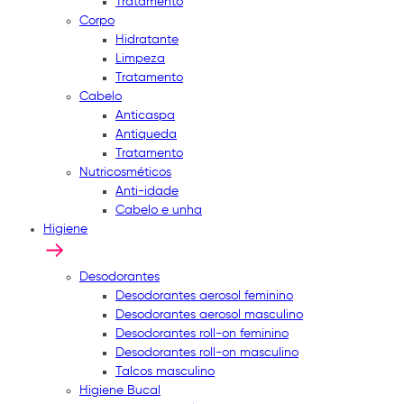
Tratamento
Corpo
Hidratante
Limpeza
Tratamento
Cabelo
Anticaspa
Antiqueda
Tratamento
Nutricosméticos
Anti-idade
Cabelo e unha
Higiene
Desodorantes
Desodorantes aerosol feminino
Desodorantes aerosol masculino
Desodorantes roll-on feminino
Desodorantes roll-on masculino
Talcos masculino
Higiene Bucal