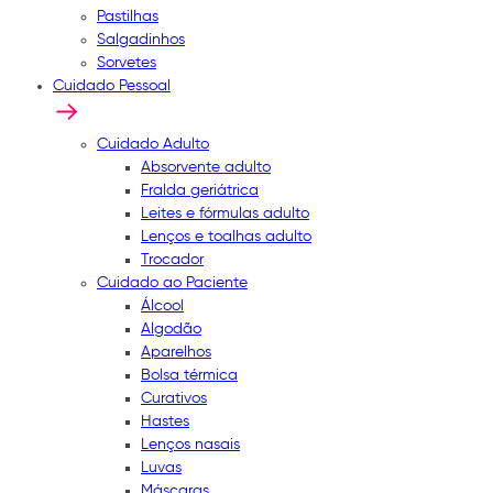
Pastilhas
Salgadinhos
Sorvetes
Cuidado Pessoal
Cuidado Adulto
Absorvente adulto
Fralda geriátrica
Leites e fórmulas adulto
Lenços e toalhas adulto
Trocador
Cuidado ao Paciente
Álcool
Algodão
Aparelhos
Bolsa térmica
Curativos
Hastes
Lenços nasais
Luvas
Máscaras