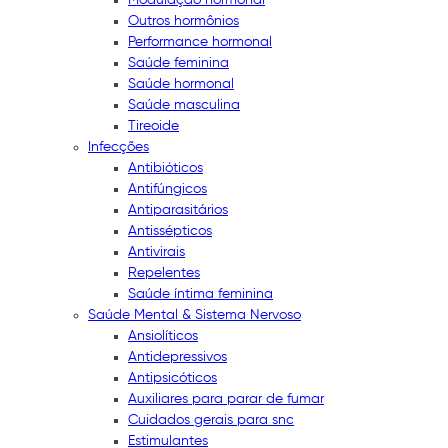
Outros hormônios
Performance hormonal
Saúde feminina
Saúde hormonal
Saúde masculina
Tireoide
Infecções
Antibióticos
Antifúngicos
Antiparasitários
Antissépticos
Antivirais
Repelentes
Saúde íntima feminina
Saúde Mental & Sistema Nervoso
Ansiolíticos
Antidepressivos
Antipsicóticos
Auxiliares para parar de fumar
Cuidados gerais para snc
Estimulantes