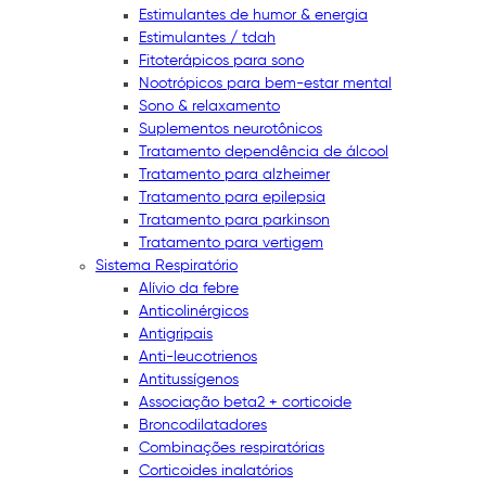
Estimulantes de humor & energia
Estimulantes / tdah
Fitoterápicos para sono
Nootrópicos para bem-estar mental
Sono & relaxamento
Suplementos neurotônicos
Tratamento dependência de álcool
Tratamento para alzheimer
Tratamento para epilepsia
Tratamento para parkinson
Tratamento para vertigem
Sistema Respiratório
Alívio da febre
Anticolinérgicos
Antigripais
Anti-leucotrienos
Antitussígenos
Associação beta2 + corticoide
Broncodilatadores
Combinações respiratórias
Corticoides inalatórios