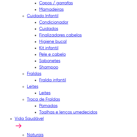
Copos / garrafas
Mamadeiras
Cuidado Infantil
Condicionador
Cuidados
Finalizadores cabelos
Higiene bucal
Kit infantil
Pele e cabelo
Sabonetes
Shampoo
Fraldas
Fralda infantil
Leites
Leites
Troca de Fraldas
Pomadas
Toalhas e lenços umedecidos
Vida Saudável
Naturais