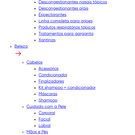
Descongestionantes nasais tópicos
Descongestionantes orais
Expectorantes
Linha completa para gripes
Produtos respiratórios tópicos
Tratamentos para garganta
Xantinas
Beleza
Cabelos
Acessórios
Condicionador
Finalizadores
Kit shampoo + condicionador
Máscaras
Shampoo
Cuidado com a Pele
Corporal
Facial
Labial
Mãos e Pés