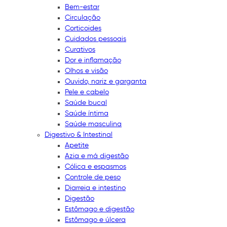
Bem-estar
Circulação
Corticoides
Cuidados pessoais
Curativos
Dor e inflamação
Olhos e visão
Ouvido, nariz e garganta
Pele e cabelo
Saúde bucal
Saúde íntima
Saúde masculina
Digestivo & Intestinal
Apetite
Azia e má digestão
Cólica e espasmos
Controle de peso
Diarreia e intestino
Digestão
Estômago e digestão
Estômago e úlcera