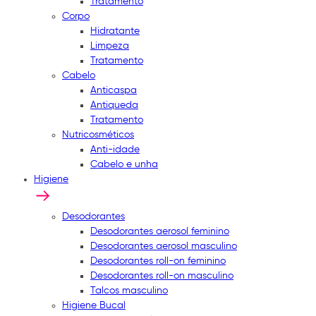
Tratamento
Corpo
Hidratante
Limpeza
Tratamento
Cabelo
Anticaspa
Antiqueda
Tratamento
Nutricosméticos
Anti-idade
Cabelo e unha
Higiene
Desodorantes
Desodorantes aerosol feminino
Desodorantes aerosol masculino
Desodorantes roll-on feminino
Desodorantes roll-on masculino
Talcos masculino
Higiene Bucal