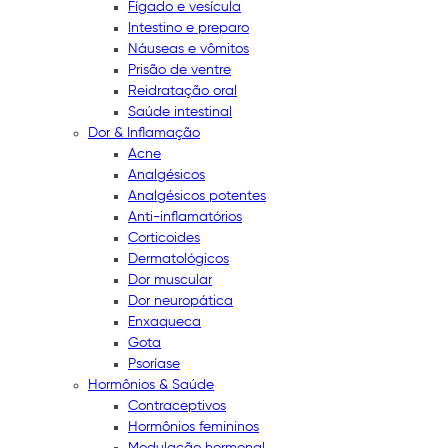
Fígado e vesícula
Intestino e preparo
Náuseas e vômitos
Prisão de ventre
Reidratação oral
Saúde intestinal
Dor & Inflamação
Acne
Analgésicos
Analgésicos potentes
Anti-inflamatórios
Corticoides
Dermatológicos
Dor muscular
Dor neuropática
Enxaqueca
Gota
Psoríase
Hormônios & Saúde
Contraceptivos
Hormônios femininos
Modulação hormonal