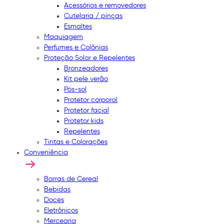
Acessórios e removedores
Cutelaria / pinças
Esmaltes
Maquiagem
Perfumes e Colônias
Proteção Solar e Repelentes
Bronzeadores
Kit pele verão
Pós-sol
Protetor corporal
Protetor facial
Protetor kids
Repelentes
Tintas e Colorações
Conveniência
Barras de Cereal
Bebidas
Doces
Eletrônicos
Mercearia