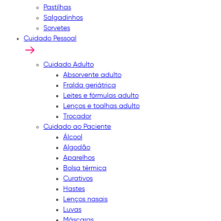
Pastilhas
Salgadinhos
Sorvetes
Cuidado Pessoal
Cuidado Adulto
Absorvente adulto
Fralda geriátrica
Leites e fórmulas adulto
Lenços e toalhas adulto
Trocador
Cuidado ao Paciente
Álcool
Algodão
Aparelhos
Bolsa térmica
Curativos
Hastes
Lenços nasais
Luvas
Máscaras