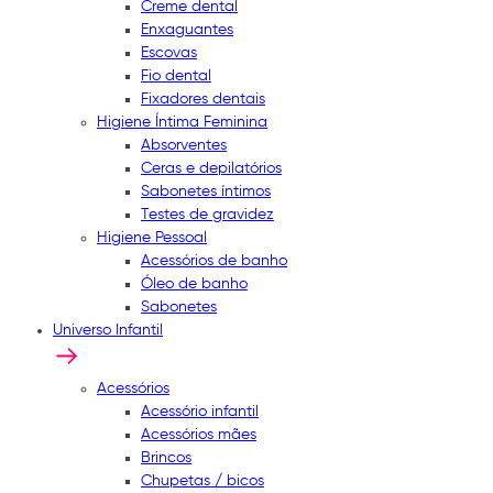
Creme dental
Enxaguantes
Escovas
Fio dental
Fixadores dentais
Higiene Íntima Feminina
Absorventes
Ceras e depilatórios
Sabonetes íntimos
Testes de gravidez
Higiene Pessoal
Acessórios de banho
Óleo de banho
Sabonetes
Universo Infantil
Acessórios
Acessório infantil
Acessórios mães
Brincos
Chupetas / bicos