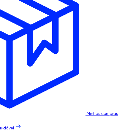
Minhas compras
audável