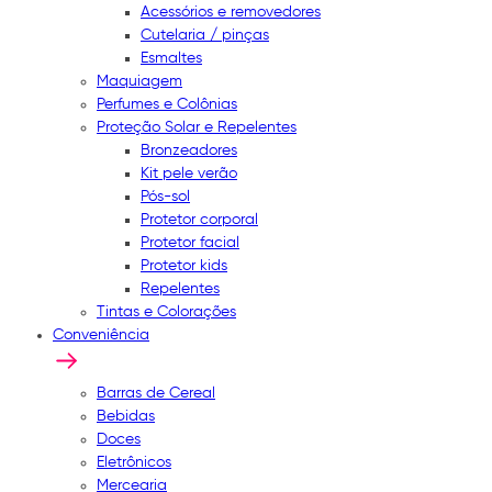
Acessórios e removedores
Cutelaria / pinças
Esmaltes
Maquiagem
Perfumes e Colônias
Proteção Solar e Repelentes
Bronzeadores
Kit pele verão
Pós-sol
Protetor corporal
Protetor facial
Protetor kids
Repelentes
Tintas e Colorações
Conveniência
Barras de Cereal
Bebidas
Doces
Eletrônicos
Mercearia