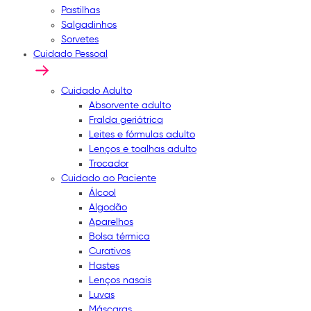
Pastilhas
Salgadinhos
Sorvetes
Cuidado Pessoal
Cuidado Adulto
Absorvente adulto
Fralda geriátrica
Leites e fórmulas adulto
Lenços e toalhas adulto
Trocador
Cuidado ao Paciente
Álcool
Algodão
Aparelhos
Bolsa térmica
Curativos
Hastes
Lenços nasais
Luvas
Máscaras