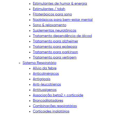
Estimulantes de humor & energia
Estimulantes / tdah
Fitoterápicos para sono
Nootrópicos para bem-estar mental
Sono & relaxamento
Suplementos neurotônicos
Tratamento dependência de álcool
Tratamento para alzheimer
Tratamento para epilepsia
Tratamento para parkinson
Tratamento para vertigem
Sistema Respiratório
Alívio da febre
Anticolinérgicos
Antigripais
Anti-leucotrienos
Antitussígenos
Associação beta2 + corticoide
Broncodilatadores
Combinações respiratórias
Corticoides inalatórios