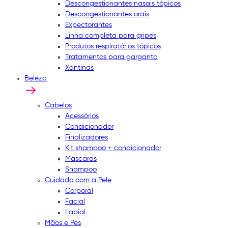
Descongestionantes nasais tópicos
Descongestionantes orais
Expectorantes
Linha completa para gripes
Produtos respiratórios tópicos
Tratamentos para garganta
Xantinas
Beleza
Cabelos
Acessórios
Condicionador
Finalizadores
Kit shampoo + condicionador
Máscaras
Shampoo
Cuidado com a Pele
Corporal
Facial
Labial
Mãos e Pés