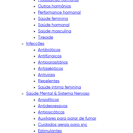
Outros hormônios
Performance hormonal
Saúde feminina
Saúde hormonal
Saúde masculina
Tireoide
Infecções
Antibióticos
Antifúngicos
Antiparasitários
Antissépticos
Antivirais
Repelentes
Saúde íntima feminina
Saúde Mental & Sistema Nervoso
Ansiolíticos
Antidepressivos
Antipsicóticos
Auxiliares para parar de fumar
Cuidados gerais para snc
Estimulantes