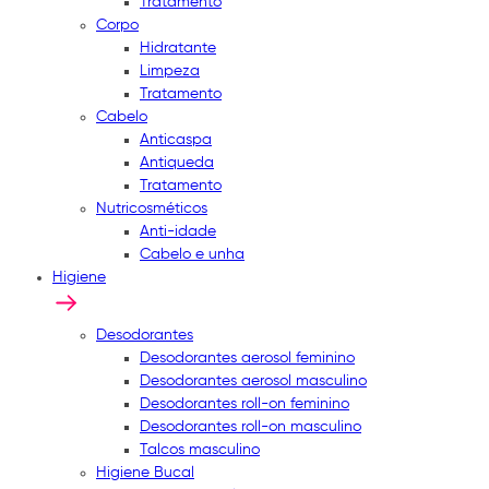
Tratamento
Corpo
Hidratante
Limpeza
Tratamento
Cabelo
Anticaspa
Antiqueda
Tratamento
Nutricosméticos
Anti-idade
Cabelo e unha
Higiene
Desodorantes
Desodorantes aerosol feminino
Desodorantes aerosol masculino
Desodorantes roll-on feminino
Desodorantes roll-on masculino
Talcos masculino
Higiene Bucal