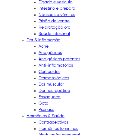
Fígado e vesícula
Intestino e preparo
Náuseas e vômitos
Prisão de ventre
Reidratação oral
Saúde intestinal
Dor & Inflamação
Acne
Analgésicos
Analgésicos potentes
Anti-inflamatórios
Corticoides
Dermatológicos
Dor muscular
Dor neuropática
Enxaqueca
Gota
Psoríase
Hormônios & Saúde
Contraceptivos
Hormônios femininos
Modulação hormonal