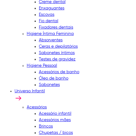
Creme dental
Enxaguantes
Escovas
Fio dental
Fixadores dentais
Higiene Íntima Feminina
Absorventes
Ceras e depilatórios
Sabonetes íntimos
Testes de gravidez
Higiene Pessoal
Acessórios de banho
Óleo de banho
Sabonetes
Universo Infantil
Acessórios
Acessório infantil
Acessórios mães
Brincos
Chupetas / bicos