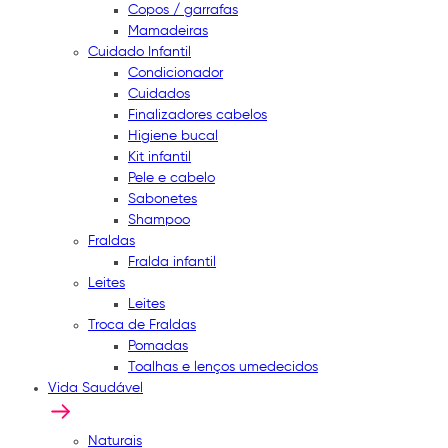
Copos / garrafas
Mamadeiras
Cuidado Infantil
Condicionador
Cuidados
Finalizadores cabelos
Higiene bucal
Kit infantil
Pele e cabelo
Sabonetes
Shampoo
Fraldas
Fralda infantil
Leites
Leites
Troca de Fraldas
Pomadas
Toalhas e lenços umedecidos
Vida Saudável
Naturais