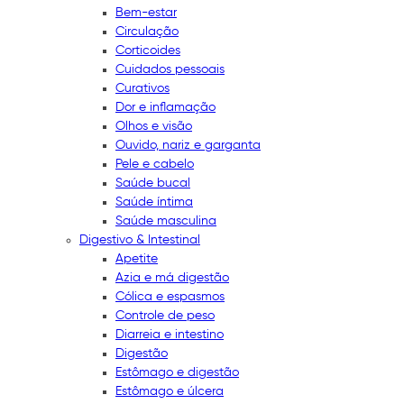
Bem-estar
Circulação
Corticoides
Cuidados pessoais
Curativos
Dor e inflamação
Olhos e visão
Ouvido, nariz e garganta
Pele e cabelo
Saúde bucal
Saúde íntima
Saúde masculina
Digestivo & Intestinal
Apetite
Azia e má digestão
Cólica e espasmos
Controle de peso
Diarreia e intestino
Digestão
Estômago e digestão
Estômago e úlcera