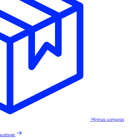
Minhas compras
audável