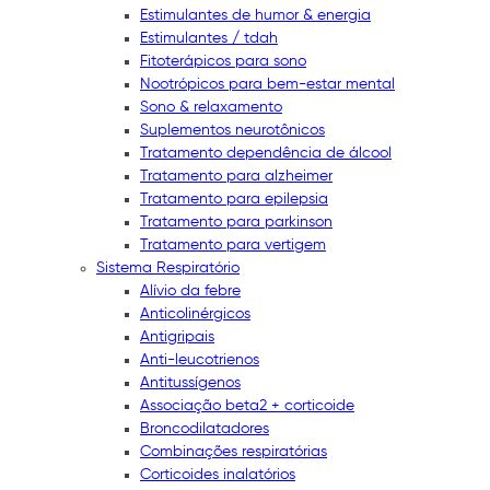
Estimulantes de humor & energia
Estimulantes / tdah
Fitoterápicos para sono
Nootrópicos para bem-estar mental
Sono & relaxamento
Suplementos neurotônicos
Tratamento dependência de álcool
Tratamento para alzheimer
Tratamento para epilepsia
Tratamento para parkinson
Tratamento para vertigem
Sistema Respiratório
Alívio da febre
Anticolinérgicos
Antigripais
Anti-leucotrienos
Antitussígenos
Associação beta2 + corticoide
Broncodilatadores
Combinações respiratórias
Corticoides inalatórios