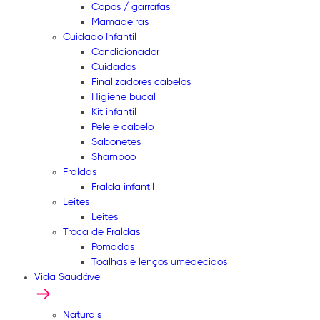
Copos / garrafas
Mamadeiras
Cuidado Infantil
Condicionador
Cuidados
Finalizadores cabelos
Higiene bucal
Kit infantil
Pele e cabelo
Sabonetes
Shampoo
Fraldas
Fralda infantil
Leites
Leites
Troca de Fraldas
Pomadas
Toalhas e lenços umedecidos
Vida Saudável
Naturais