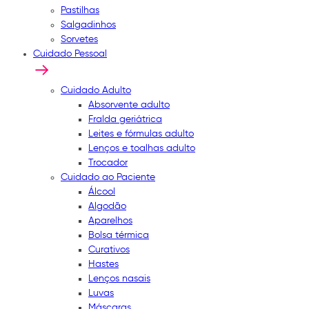
Pastilhas
Salgadinhos
Sorvetes
Cuidado Pessoal
Cuidado Adulto
Absorvente adulto
Fralda geriátrica
Leites e fórmulas adulto
Lenços e toalhas adulto
Trocador
Cuidado ao Paciente
Álcool
Algodão
Aparelhos
Bolsa térmica
Curativos
Hastes
Lenços nasais
Luvas
Máscaras