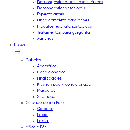
Descongestionantes nasais tópicos
Descongestionantes orais
Expectorantes
Linha completa para gripes
Produtos respiratórios tópicos
Tratamentos para garganta
Xantinas
Beleza
Cabelos
Acessórios
Condicionador
Finalizadores
Kit shampoo + condicionador
Máscaras
Shampoo
Cuidado com a Pele
Corporal
Facial
Labial
Mãos e Pés