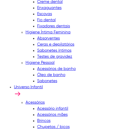
Creme dental
Enxaguantes
Escovas
Fio dental
Fixadores dentais
Higiene Íntima Feminina
Absorventes
Ceras e depilatórios
Sabonetes íntimos
Testes de gravidez
Higiene Pessoal
Acessórios de banho
Óleo de banho
Sabonetes
Universo Infantil
Acessórios
Acessório infantil
Acessórios mães
Brincos
Chupetas / bicos