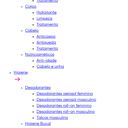
Tratamento
Corpo
Hidratante
Limpeza
Tratamento
Cabelo
Anticaspa
Antiqueda
Tratamento
Nutricosméticos
Anti-idade
Cabelo e unha
Higiene
Desodorantes
Desodorantes aerosol feminino
Desodorantes aerosol masculino
Desodorantes roll-on feminino
Desodorantes roll-on masculino
Talcos masculino
Higiene Bucal