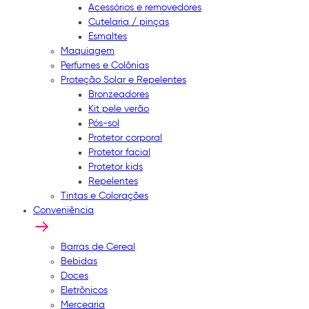
Acessórios e removedores
Cutelaria / pinças
Esmaltes
Maquiagem
Perfumes e Colônias
Proteção Solar e Repelentes
Bronzeadores
Kit pele verão
Pós-sol
Protetor corporal
Protetor facial
Protetor kids
Repelentes
Tintas e Colorações
Conveniência
Barras de Cereal
Bebidas
Doces
Eletrônicos
Mercearia