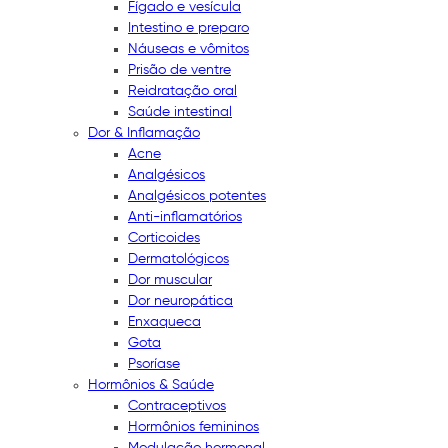
Fígado e vesícula
Intestino e preparo
Náuseas e vômitos
Prisão de ventre
Reidratação oral
Saúde intestinal
Dor & Inflamação
Acne
Analgésicos
Analgésicos potentes
Anti-inflamatórios
Corticoides
Dermatológicos
Dor muscular
Dor neuropática
Enxaqueca
Gota
Psoríase
Hormônios & Saúde
Contraceptivos
Hormônios femininos
Modulação hormonal