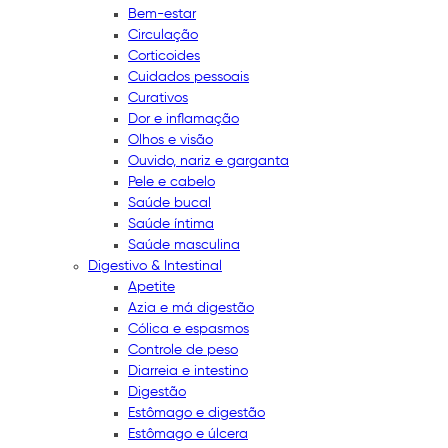
Bem-estar
Circulação
Corticoides
Cuidados pessoais
Curativos
Dor e inflamação
Olhos e visão
Ouvido, nariz e garganta
Pele e cabelo
Saúde bucal
Saúde íntima
Saúde masculina
Digestivo & Intestinal
Apetite
Azia e má digestão
Cólica e espasmos
Controle de peso
Diarreia e intestino
Digestão
Estômago e digestão
Estômago e úlcera