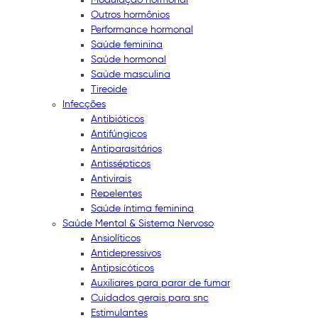
Outros hormônios
Performance hormonal
Saúde feminina
Saúde hormonal
Saúde masculina
Tireoide
Infecções
Antibióticos
Antifúngicos
Antiparasitários
Antissépticos
Antivirais
Repelentes
Saúde íntima feminina
Saúde Mental & Sistema Nervoso
Ansiolíticos
Antidepressivos
Antipsicóticos
Auxiliares para parar de fumar
Cuidados gerais para snc
Estimulantes