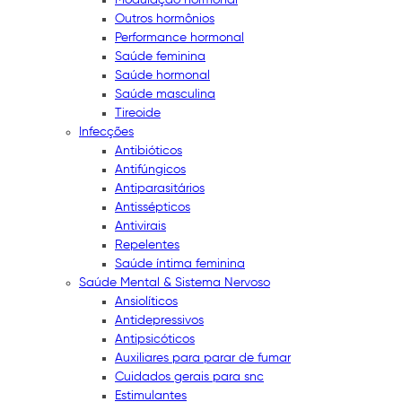
Outros hormônios
Performance hormonal
Saúde feminina
Saúde hormonal
Saúde masculina
Tireoide
Infecções
Antibióticos
Antifúngicos
Antiparasitários
Antissépticos
Antivirais
Repelentes
Saúde íntima feminina
Saúde Mental & Sistema Nervoso
Ansiolíticos
Antidepressivos
Antipsicóticos
Auxiliares para parar de fumar
Cuidados gerais para snc
Estimulantes