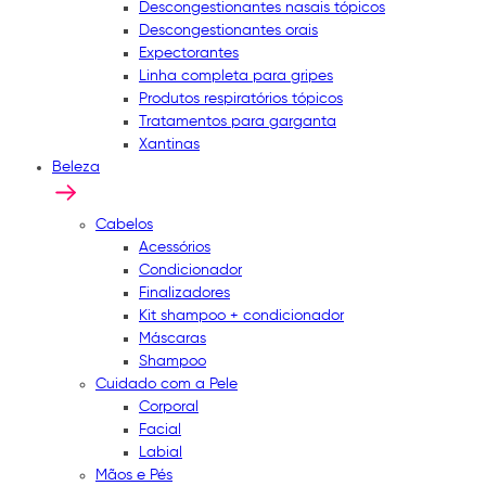
Descongestionantes nasais tópicos
Descongestionantes orais
Expectorantes
Linha completa para gripes
Produtos respiratórios tópicos
Tratamentos para garganta
Xantinas
Beleza
Cabelos
Acessórios
Condicionador
Finalizadores
Kit shampoo + condicionador
Máscaras
Shampoo
Cuidado com a Pele
Corporal
Facial
Labial
Mãos e Pés