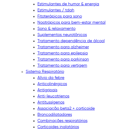
Estimulantes de humor & energia
Estimulantes / tdah
Fitoterápicos para sono
Nootrópicos para bem-estar mental
Sono & relaxamento
Suplementos neurotônicos
Tratamento dependência de álcool
Tratamento para alzheimer
Tratamento para epilepsia
Tratamento para parkinson
Tratamento para vertigem
Sistema Respiratório
Alívio da febre
Anticolinérgicos
Antigripais
Anti-leucotrienos
Antitussígenos
Associação beta2 + corticoide
Broncodilatadores
Combinações respiratórias
Corticoides inalatórios