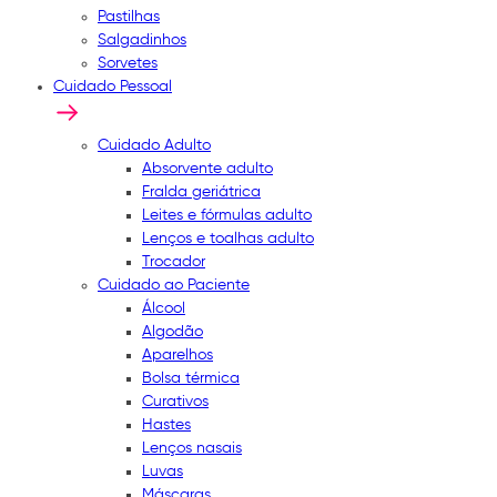
Pastilhas
Salgadinhos
Sorvetes
Cuidado Pessoal
Cuidado Adulto
Absorvente adulto
Fralda geriátrica
Leites e fórmulas adulto
Lenços e toalhas adulto
Trocador
Cuidado ao Paciente
Álcool
Algodão
Aparelhos
Bolsa térmica
Curativos
Hastes
Lenços nasais
Luvas
Máscaras