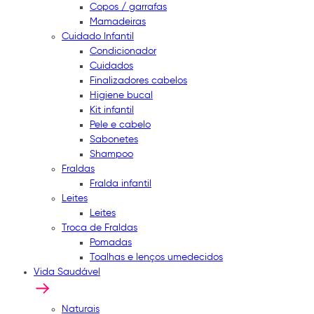
Copos / garrafas
Mamadeiras
Cuidado Infantil
Condicionador
Cuidados
Finalizadores cabelos
Higiene bucal
Kit infantil
Pele e cabelo
Sabonetes
Shampoo
Fraldas
Fralda infantil
Leites
Leites
Troca de Fraldas
Pomadas
Toalhas e lenços umedecidos
Vida Saudável
Naturais