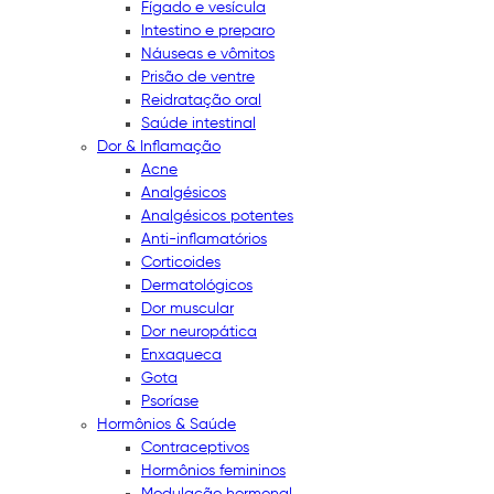
Fígado e vesícula
Intestino e preparo
Náuseas e vômitos
Prisão de ventre
Reidratação oral
Saúde intestinal
Dor & Inflamação
Acne
Analgésicos
Analgésicos potentes
Anti-inflamatórios
Corticoides
Dermatológicos
Dor muscular
Dor neuropática
Enxaqueca
Gota
Psoríase
Hormônios & Saúde
Contraceptivos
Hormônios femininos
Modulação hormonal