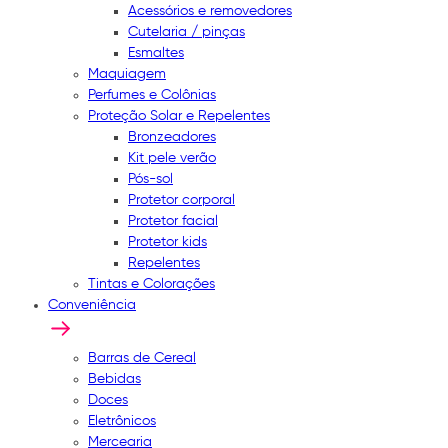
Acessórios e removedores
Cutelaria / pinças
Esmaltes
Maquiagem
Perfumes e Colônias
Proteção Solar e Repelentes
Bronzeadores
Kit pele verão
Pós-sol
Protetor corporal
Protetor facial
Protetor kids
Repelentes
Tintas e Colorações
Conveniência
Barras de Cereal
Bebidas
Doces
Eletrônicos
Mercearia