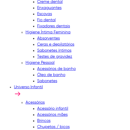
Creme dental
Enxaguantes
Escovas
Fio dental
Fixadores dentais
Higiene Íntima Feminina
Absorventes
Ceras e depilatórios
Sabonetes íntimos
Testes de gravidez
Higiene Pessoal
Acessórios de banho
Óleo de banho
Sabonetes
Universo Infantil
Acessórios
Acessório infantil
Acessórios mães
Brincos
Chupetas / bicos