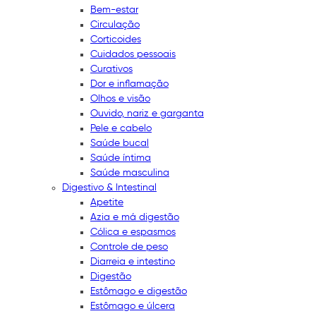
Bem-estar
Circulação
Corticoides
Cuidados pessoais
Curativos
Dor e inflamação
Olhos e visão
Ouvido, nariz e garganta
Pele e cabelo
Saúde bucal
Saúde íntima
Saúde masculina
Digestivo & Intestinal
Apetite
Azia e má digestão
Cólica e espasmos
Controle de peso
Diarreia e intestino
Digestão
Estômago e digestão
Estômago e úlcera