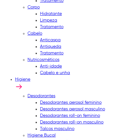
Tratamento
Corpo
Hidratante
Limpeza
Tratamento
Cabelo
Anticaspa
Antiqueda
Tratamento
Nutricosméticos
Anti-idade
Cabelo e unha
Higiene
Desodorantes
Desodorantes aerosol feminino
Desodorantes aerosol masculino
Desodorantes roll-on feminino
Desodorantes roll-on masculino
Talcos masculino
Higiene Bucal