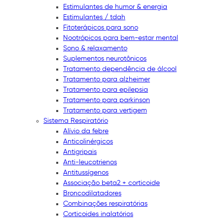
Estimulantes de humor & energia
Estimulantes / tdah
Fitoterápicos para sono
Nootrópicos para bem-estar mental
Sono & relaxamento
Suplementos neurotônicos
Tratamento dependência de álcool
Tratamento para alzheimer
Tratamento para epilepsia
Tratamento para parkinson
Tratamento para vertigem
Sistema Respiratório
Alívio da febre
Anticolinérgicos
Antigripais
Anti-leucotrienos
Antitussígenos
Associação beta2 + corticoide
Broncodilatadores
Combinações respiratórias
Corticoides inalatórios