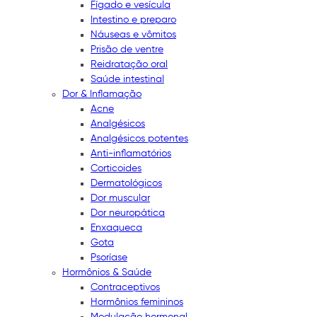
Fígado e vesícula
Intestino e preparo
Náuseas e vômitos
Prisão de ventre
Reidratação oral
Saúde intestinal
Dor & Inflamação
Acne
Analgésicos
Analgésicos potentes
Anti-inflamatórios
Corticoides
Dermatológicos
Dor muscular
Dor neuropática
Enxaqueca
Gota
Psoríase
Hormônios & Saúde
Contraceptivos
Hormônios femininos
Modulação hormonal