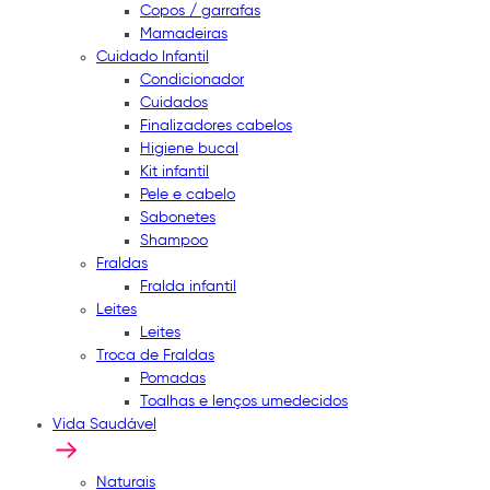
Copos / garrafas
Mamadeiras
Cuidado Infantil
Condicionador
Cuidados
Finalizadores cabelos
Higiene bucal
Kit infantil
Pele e cabelo
Sabonetes
Shampoo
Fraldas
Fralda infantil
Leites
Leites
Troca de Fraldas
Pomadas
Toalhas e lenços umedecidos
Vida Saudável
Naturais