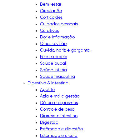
Bem-estar
Circulação
Corticoides
Cuidados pessoais
Curativos
Dor e inflamação
Olhos e visão
Ouvido, nariz e garganta
Pele e cabelo
Saúde bucal
Saúde íntima
Saúde masculina
Digestivo & Intestinal
Apetite
Azia e má digestão
Cólica e espasmos
Controle de peso
Diarreia e intestino
Digestão
Estômago e digestão
Estômago e úlcera