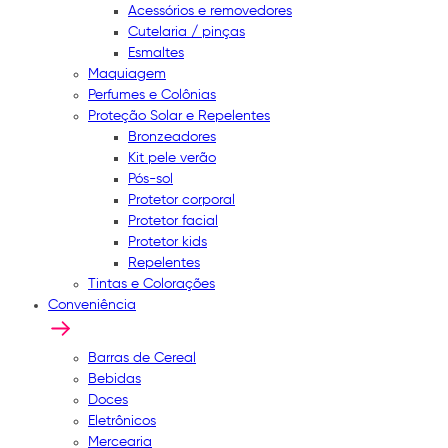
Acessórios e removedores
Cutelaria / pinças
Esmaltes
Maquiagem
Perfumes e Colônias
Proteção Solar e Repelentes
Bronzeadores
Kit pele verão
Pós-sol
Protetor corporal
Protetor facial
Protetor kids
Repelentes
Tintas e Colorações
Conveniência
Barras de Cereal
Bebidas
Doces
Eletrônicos
Mercearia