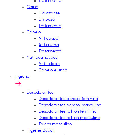
Tratamento
Corpo
Hidratante
Limpeza
Tratamento
Cabelo
Anticaspa
Antiqueda
Tratamento
Nutricosméticos
Anti-idade
Cabelo e unha
Higiene
Desodorantes
Desodorantes aerosol feminino
Desodorantes aerosol masculino
Desodorantes roll-on feminino
Desodorantes roll-on masculino
Talcos masculino
Higiene Bucal