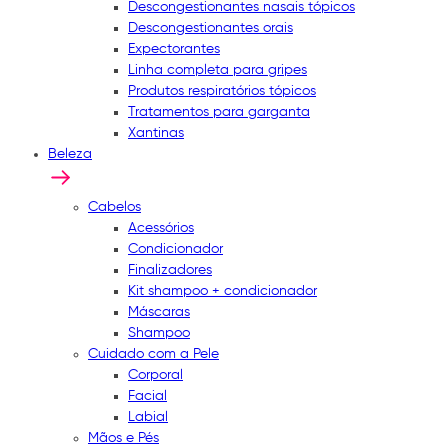
Descongestionantes nasais tópicos
Descongestionantes orais
Expectorantes
Linha completa para gripes
Produtos respiratórios tópicos
Tratamentos para garganta
Xantinas
Beleza
Cabelos
Acessórios
Condicionador
Finalizadores
Kit shampoo + condicionador
Máscaras
Shampoo
Cuidado com a Pele
Corporal
Facial
Labial
Mãos e Pés