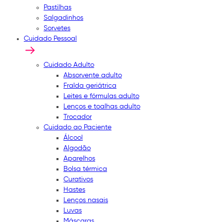
Pastilhas
Salgadinhos
Sorvetes
Cuidado Pessoal
Cuidado Adulto
Absorvente adulto
Fralda geriátrica
Leites e fórmulas adulto
Lenços e toalhas adulto
Trocador
Cuidado ao Paciente
Álcool
Algodão
Aparelhos
Bolsa térmica
Curativos
Hastes
Lenços nasais
Luvas
Máscaras