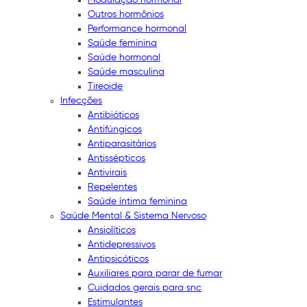
Outros hormônios
Performance hormonal
Saúde feminina
Saúde hormonal
Saúde masculina
Tireoide
Infecções
Antibióticos
Antifúngicos
Antiparasitários
Antissépticos
Antivirais
Repelentes
Saúde íntima feminina
Saúde Mental & Sistema Nervoso
Ansiolíticos
Antidepressivos
Antipsicóticos
Auxiliares para parar de fumar
Cuidados gerais para snc
Estimulantes