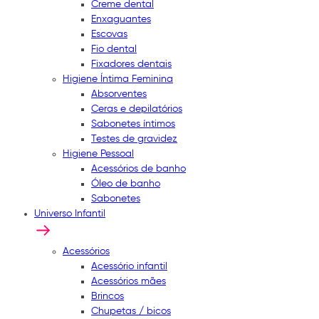
Creme dental
Enxaguantes
Escovas
Fio dental
Fixadores dentais
Higiene Íntima Feminina
Absorventes
Ceras e depilatórios
Sabonetes íntimos
Testes de gravidez
Higiene Pessoal
Acessórios de banho
Óleo de banho
Sabonetes
Universo Infantil
Acessórios
Acessório infantil
Acessórios mães
Brincos
Chupetas / bicos