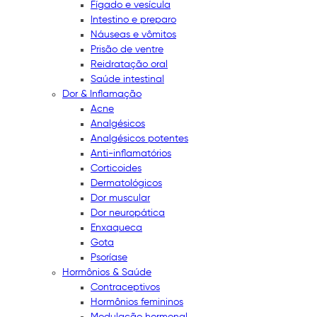
Fígado e vesícula
Intestino e preparo
Náuseas e vômitos
Prisão de ventre
Reidratação oral
Saúde intestinal
Dor & Inflamação
Acne
Analgésicos
Analgésicos potentes
Anti-inflamatórios
Corticoides
Dermatológicos
Dor muscular
Dor neuropática
Enxaqueca
Gota
Psoríase
Hormônios & Saúde
Contraceptivos
Hormônios femininos
Modulação hormonal