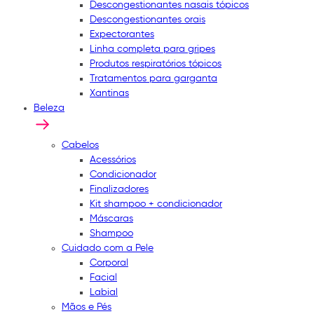
Descongestionantes nasais tópicos
Descongestionantes orais
Expectorantes
Linha completa para gripes
Produtos respiratórios tópicos
Tratamentos para garganta
Xantinas
Beleza
Cabelos
Acessórios
Condicionador
Finalizadores
Kit shampoo + condicionador
Máscaras
Shampoo
Cuidado com a Pele
Corporal
Facial
Labial
Mãos e Pés