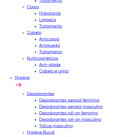
Tratamento
Corpo
Hidratante
Limpeza
Tratamento
Cabelo
Anticaspa
Antiqueda
Tratamento
Nutricosméticos
Anti-idade
Cabelo e unha
Higiene
Desodorantes
Desodorantes aerosol feminino
Desodorantes aerosol masculino
Desodorantes roll-on feminino
Desodorantes roll-on masculino
Talcos masculino
Higiene Bucal