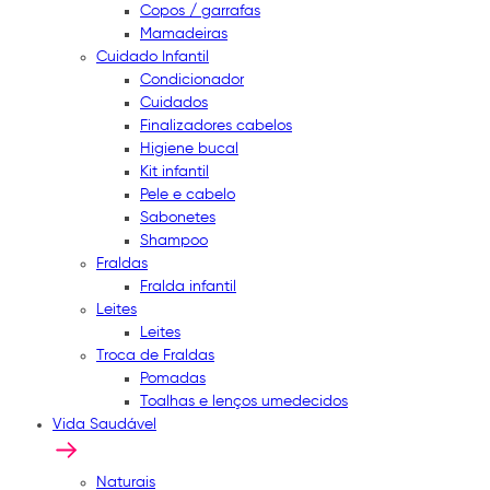
Copos / garrafas
Mamadeiras
Cuidado Infantil
Condicionador
Cuidados
Finalizadores cabelos
Higiene bucal
Kit infantil
Pele e cabelo
Sabonetes
Shampoo
Fraldas
Fralda infantil
Leites
Leites
Troca de Fraldas
Pomadas
Toalhas e lenços umedecidos
Vida Saudável
Naturais