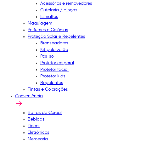
Acessórios e removedores
Cutelaria / pinças
Esmaltes
Maquiagem
Perfumes e Colônias
Proteção Solar e Repelentes
Bronzeadores
Kit pele verão
Pós-sol
Protetor corporal
Protetor facial
Protetor kids
Repelentes
Tintas e Colorações
Conveniência
Barras de Cereal
Bebidas
Doces
Eletrônicos
Mercearia