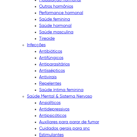
Outros hormônios
Performance hormonal
Saúde feminina
Saúde hormonal
Saúde masculina
Tireoide
Infecções
Antibióticos
Antifúngicos
Antiparasitários
Antissépticos
Antivirais
Repelentes
Saúde íntima feminina
Saúde Mental & Sistema Nervoso
Ansiolíticos
Antidepressivos
Antipsicóticos
Auxiliares para parar de fumar
Cuidados gerais para snc
Estimulantes