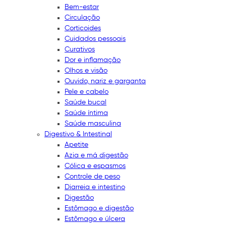
Bem-estar
Circulação
Corticoides
Cuidados pessoais
Curativos
Dor e inflamação
Olhos e visão
Ouvido, nariz e garganta
Pele e cabelo
Saúde bucal
Saúde íntima
Saúde masculina
Digestivo & Intestinal
Apetite
Azia e má digestão
Cólica e espasmos
Controle de peso
Diarreia e intestino
Digestão
Estômago e digestão
Estômago e úlcera