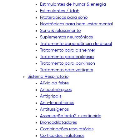
Estimulantes de humor & energia
Estimulantes / tdah
Fitoterápicos para sono
Nootrópicos para bem-estar mental
Sono & relaxamento
Suplementos neurotônicos
Tratamento dependência de álcool
Tratamento para alzheimer
Tratamento para epilepsia
Tratamento para parkinson
Tratamento para vertigem
Sistema Respiratório
Alívio da febre
Anticolinérgicos
Antigripais
Anti-leucotrienos
Antitussígenos
Associação beta2 + corticoide
Broncodilatadores
Combinações respiratórias
Corticoides inalatórios