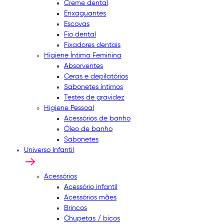
Creme dental
Enxaguantes
Escovas
Fio dental
Fixadores dentais
Higiene Íntima Feminina
Absorventes
Ceras e depilatórios
Sabonetes íntimos
Testes de gravidez
Higiene Pessoal
Acessórios de banho
Óleo de banho
Sabonetes
Universo Infantil
Acessórios
Acessório infantil
Acessórios mães
Brincos
Chupetas / bicos