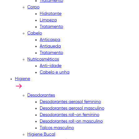
Tratamento
Corpo
Hidratante
Limpeza
Tratamento
Cabelo
Anticaspa
Antiqueda
Tratamento
Nutricosméticos
Anti-idade
Cabelo e unha
Higiene
Desodorantes
Desodorantes aerosol feminino
Desodorantes aerosol masculino
Desodorantes roll-on feminino
Desodorantes roll-on masculino
Talcos masculino
Higiene Bucal