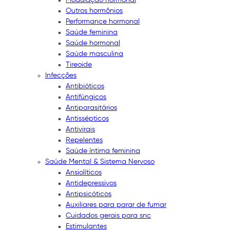
Outros hormônios
Performance hormonal
Saúde feminina
Saúde hormonal
Saúde masculina
Tireoide
Infecções
Antibióticos
Antifúngicos
Antiparasitários
Antissépticos
Antivirais
Repelentes
Saúde íntima feminina
Saúde Mental & Sistema Nervoso
Ansiolíticos
Antidepressivos
Antipsicóticos
Auxiliares para parar de fumar
Cuidados gerais para snc
Estimulantes