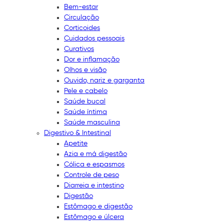
Bem-estar
Circulação
Corticoides
Cuidados pessoais
Curativos
Dor e inflamação
Olhos e visão
Ouvido, nariz e garganta
Pele e cabelo
Saúde bucal
Saúde íntima
Saúde masculina
Digestivo & Intestinal
Apetite
Azia e má digestão
Cólica e espasmos
Controle de peso
Diarreia e intestino
Digestão
Estômago e digestão
Estômago e úlcera