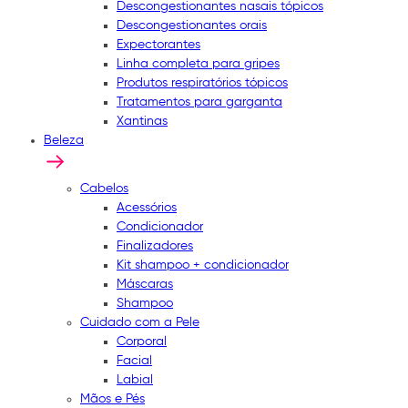
Descongestionantes nasais tópicos
Descongestionantes orais
Expectorantes
Linha completa para gripes
Produtos respiratórios tópicos
Tratamentos para garganta
Xantinas
Beleza
Cabelos
Acessórios
Condicionador
Finalizadores
Kit shampoo + condicionador
Máscaras
Shampoo
Cuidado com a Pele
Corporal
Facial
Labial
Mãos e Pés