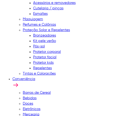
Acessórios e removedores
Cutelaria / pinças
Esmaltes
Maquiagem
Perfumes e Colônias
Proteção Solar e Repelentes
Bronzeadores
Kit pele verão
Pós-sol
Protetor corporal
Protetor facial
Protetor kids
Repelentes
Tintas e Colorações
Conveniência
Barras de Cereal
Bebidas
Doces
Eletrônicos
Mercearia