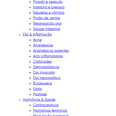
Fígado e vesícula
Intestino e preparo
Náuseas e vômitos
Prisão de ventre
Reidratação oral
Saúde intestinal
Dor & Inflamação
Acne
Analgésicos
Analgésicos potentes
Anti-inflamatórios
Corticoides
Dermatológicos
Dor muscular
Dor neuropática
Enxaqueca
Gota
Psoríase
Hormônios & Saúde
Contraceptivos
Hormônios femininos
Modulação hormonal