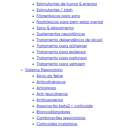
Estimulantes de humor & energia
Estimulantes / tdah
Fitoterápicos para sono
Nootrópicos para bem-estar mental
Sono & relaxamento
Suplementos neurotônicos
Tratamento dependência de álcool
Tratamento para alzheimer
Tratamento para epilepsia
Tratamento para parkinson
Tratamento para vertigem
Sistema Respiratório
Alívio da febre
Anticolinérgicos
Antigripais
Anti-leucotrienos
Antitussígenos
Associação beta2 + corticoide
Broncodilatadores
Combinações respiratórias
Corticoides inalatórios