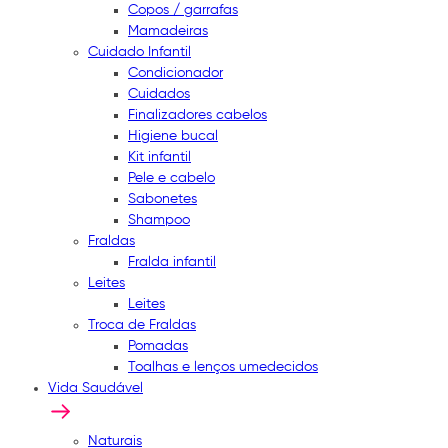
Copos / garrafas
Mamadeiras
Cuidado Infantil
Condicionador
Cuidados
Finalizadores cabelos
Higiene bucal
Kit infantil
Pele e cabelo
Sabonetes
Shampoo
Fraldas
Fralda infantil
Leites
Leites
Troca de Fraldas
Pomadas
Toalhas e lenços umedecidos
Vida Saudável
Naturais