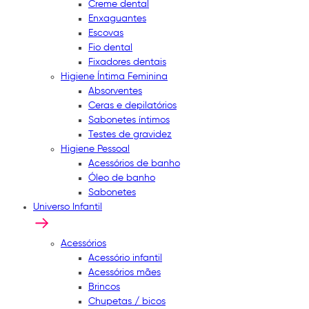
Creme dental
Enxaguantes
Escovas
Fio dental
Fixadores dentais
Higiene Íntima Feminina
Absorventes
Ceras e depilatórios
Sabonetes íntimos
Testes de gravidez
Higiene Pessoal
Acessórios de banho
Óleo de banho
Sabonetes
Universo Infantil
Acessórios
Acessório infantil
Acessórios mães
Brincos
Chupetas / bicos