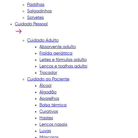
Pastilhas
Salgadinhos
Sorvetes
Cuidado Pessoal
Cuidado Adulto
Absorvente adulto
Fralda geriátrica
Leites e fórmulas adulto
Lenços e toalhas adulto
Trocador
Cuidado ao Paciente
Álcool
Algodão
Aparelhos
Bolsa térmica
Curativos
Hastes
Lenços nasais
Luvas
Máscaras