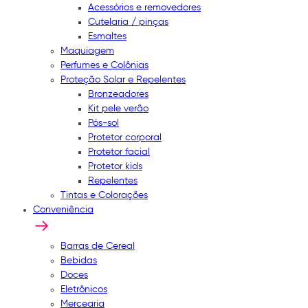
Acessórios e removedores
Cutelaria / pinças
Esmaltes
Maquiagem
Perfumes e Colônias
Proteção Solar e Repelentes
Bronzeadores
Kit pele verão
Pós-sol
Protetor corporal
Protetor facial
Protetor kids
Repelentes
Tintas e Colorações
Conveniência
Barras de Cereal
Bebidas
Doces
Eletrônicos
Mercearia