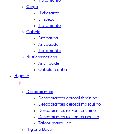
Tratamento
Corpo
Hidratante
Limpeza
Tratamento
Cabelo
Anticaspa
Antiqueda
Tratamento
Nutricosméticos
Anti-idade
Cabelo e unha
Higiene
Desodorantes
Desodorantes aerosol feminino
Desodorantes aerosol masculino
Desodorantes roll-on feminino
Desodorantes roll-on masculino
Talcos masculino
Higiene Bucal