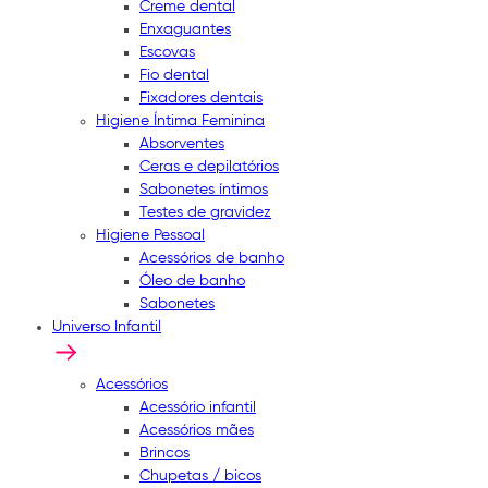
Creme dental
Enxaguantes
Escovas
Fio dental
Fixadores dentais
Higiene Íntima Feminina
Absorventes
Ceras e depilatórios
Sabonetes íntimos
Testes de gravidez
Higiene Pessoal
Acessórios de banho
Óleo de banho
Sabonetes
Universo Infantil
Acessórios
Acessório infantil
Acessórios mães
Brincos
Chupetas / bicos