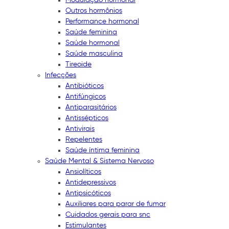
Outros hormônios
Performance hormonal
Saúde feminina
Saúde hormonal
Saúde masculina
Tireoide
Infecções
Antibióticos
Antifúngicos
Antiparasitários
Antissépticos
Antivirais
Repelentes
Saúde íntima feminina
Saúde Mental & Sistema Nervoso
Ansiolíticos
Antidepressivos
Antipsicóticos
Auxiliares para parar de fumar
Cuidados gerais para snc
Estimulantes