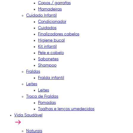
Copos / garrafas
Mamadeiras
Cuidado Infantil
Condicionador
Cuidados
Finalizadores cabelos
Higiene bucal
Kit infantil
Pele e cabelo
Sabonetes
Shampoo
Fraldas
Fralda infantil
Leites
Leites
Troca de Fraldas
Pomadas
Toalhas e lenços umedecidos
Vida Saudável
Naturais