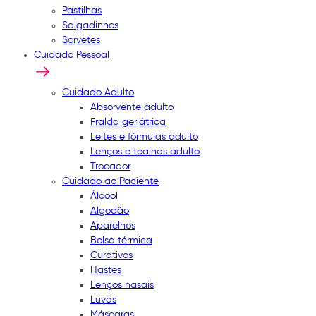
Pastilhas
Salgadinhos
Sorvetes
Cuidado Pessoal
Cuidado Adulto
Absorvente adulto
Fralda geriátrica
Leites e fórmulas adulto
Lenços e toalhas adulto
Trocador
Cuidado ao Paciente
Álcool
Algodão
Aparelhos
Bolsa térmica
Curativos
Hastes
Lenços nasais
Luvas
Máscaras