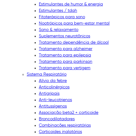
Estimulantes de humor & energia
Estimulantes / tdah
Fitoterápicos para sono
Nootrópicos para bem-estar mental
Sono & relaxamento
Suplementos neurotônicos
Tratamento dependência de álcool
Tratamento para alzheimer
Tratamento para epilepsia
Tratamento para parkinson
Tratamento para vertigem
Sistema Respiratório
Alívio da febre
Anticolinérgicos
Antigripais
Anti-leucotrienos
Antitussígenos
Associação beta2 + corticoide
Broncodilatadores
Combinações respiratórias
Corticoides inalatórios