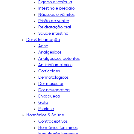
Fígado e vesícula
Intestino e preparo
Náuseas e vômitos
Prisão de ventre
Reidratação oral
Saúde intestinal
Dor & Inflamação
Acne
Analgésicos
Analgésicos potentes
Anti-inflamatórios
Corticoides
Dermatológicos
Dor muscular
Dor neuropática
Enxaqueca
Gota
Psoríase
Hormônios & Saúde
Contraceptivos
Hormônios femininos
Modulação hormonal