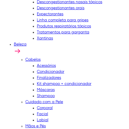
Descongestionantes nasais tópicos
Descongestionantes orais
Expectorantes
Linha completa para gripes
Produtos respiratórios tópicos
Tratamentos para garganta
Xantinas
Beleza
Cabelos
Acessórios
Condicionador
Finalizadores
Kit shampoo + condicionador
Máscaras
Shampoo
Cuidado com a Pele
Corporal
Facial
Labial
Mãos e Pés