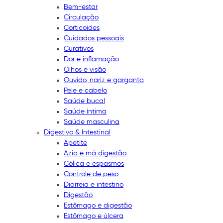
Bem-estar
Circulação
Corticoides
Cuidados pessoais
Curativos
Dor e inflamação
Olhos e visão
Ouvido, nariz e garganta
Pele e cabelo
Saúde bucal
Saúde íntima
Saúde masculina
Digestivo & Intestinal
Apetite
Azia e má digestão
Cólica e espasmos
Controle de peso
Diarreia e intestino
Digestão
Estômago e digestão
Estômago e úlcera