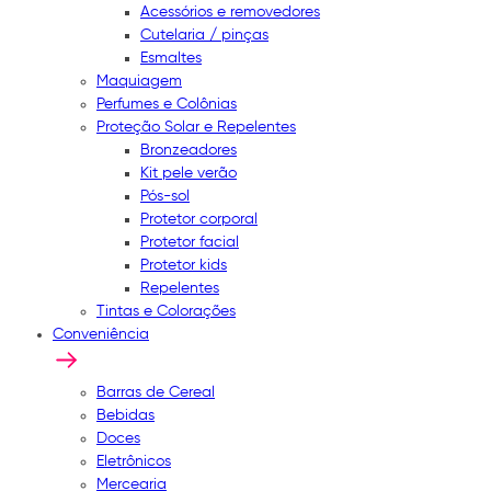
Acessórios e removedores
Cutelaria / pinças
Esmaltes
Maquiagem
Perfumes e Colônias
Proteção Solar e Repelentes
Bronzeadores
Kit pele verão
Pós-sol
Protetor corporal
Protetor facial
Protetor kids
Repelentes
Tintas e Colorações
Conveniência
Barras de Cereal
Bebidas
Doces
Eletrônicos
Mercearia