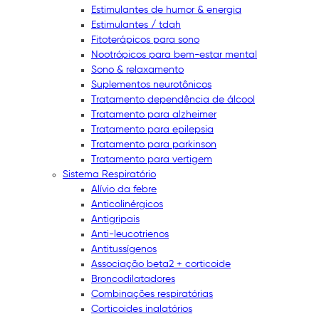
Estimulantes de humor & energia
Estimulantes / tdah
Fitoterápicos para sono
Nootrópicos para bem-estar mental
Sono & relaxamento
Suplementos neurotônicos
Tratamento dependência de álcool
Tratamento para alzheimer
Tratamento para epilepsia
Tratamento para parkinson
Tratamento para vertigem
Sistema Respiratório
Alívio da febre
Anticolinérgicos
Antigripais
Anti-leucotrienos
Antitussígenos
Associação beta2 + corticoide
Broncodilatadores
Combinações respiratórias
Corticoides inalatórios