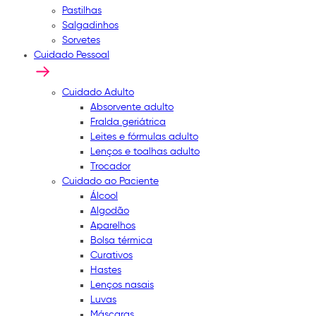
Pastilhas
Salgadinhos
Sorvetes
Cuidado Pessoal
Cuidado Adulto
Absorvente adulto
Fralda geriátrica
Leites e fórmulas adulto
Lenços e toalhas adulto
Trocador
Cuidado ao Paciente
Álcool
Algodão
Aparelhos
Bolsa térmica
Curativos
Hastes
Lenços nasais
Luvas
Máscaras