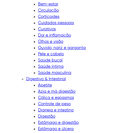
Bem-estar
Circulação
Corticoides
Cuidados pessoais
Curativos
Dor e inflamação
Olhos e visão
Ouvido, nariz e garganta
Pele e cabelo
Saúde bucal
Saúde íntima
Saúde masculina
Digestivo & Intestinal
Apetite
Azia e má digestão
Cólica e espasmos
Controle de peso
Diarreia e intestino
Digestão
Estômago e digestão
Estômago e úlcera