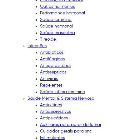
Outros hormônios
Performance hormonal
Saúde feminina
Saúde hormonal
Saúde masculina
Tireoide
Infecções
Antibióticos
Antifúngicos
Antiparasitários
Antissépticos
Antivirais
Repelentes
Saúde íntima feminina
Saúde Mental & Sistema Nervoso
Ansiolíticos
Antidepressivos
Antipsicóticos
Auxiliares para parar de fumar
Cuidados gerais para snc
Estimulantes