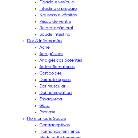
Fígado e vesícula
Intestino e preparo
Náuseas e vômitos
Prisão de ventre
Reidratação oral
Saúde intestinal
Dor & Inflamação
Acne
Analgésicos
Analgésicos potentes
Anti-inflamatórios
Corticoides
Dermatológicos
Dor muscular
Dor neuropática
Enxaqueca
Gota
Psoríase
Hormônios & Saúde
Contraceptivos
Hormônios femininos
Modulação hormonal