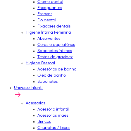
Creme dental
Enxaguantes
Escovas
Fio dental
Fixadores dentais
Higiene Íntima Feminina
Absorventes
Ceras e depilatórios
Sabonetes íntimos
Testes de gravidez
Higiene Pessoal
Acessórios de banho
Óleo de banho
Sabonetes
Universo Infantil
Acessórios
Acessório infantil
Acessórios mães
Brincos
Chupetas / bicos