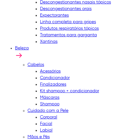
Descongestionantes nasais tópicos
Descongestionantes orais
Expectorantes
Linha completa para gripes
Produtos respiratórios tópicos
Tratamentos para garganta
Xantinas
Beleza
Cabelos
Acessórios
Condicionador
Finalizadores
Kit shampoo + condicionador
Máscaras
Shampoo
Cuidado com a Pele
Corporal
Facial
Labial
Mãos e Pés