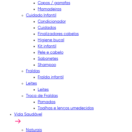
Copos / garrafas
Mamadeiras
Cuidado Infantil
Condicionador
Cuidados
Finalizadores cabelos
Higiene bucal
Kit infantil
Pele e cabelo
Sabonetes
Shampoo
Fraldas
Fralda infantil
Leites
Leites
Troca de Fraldas
Pomadas
Toalhas e lenços umedecidos
Vida Saudável
Naturais