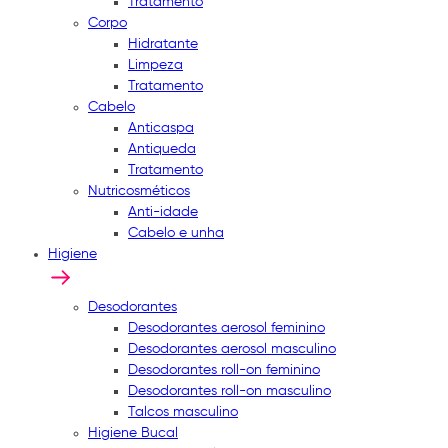
Tratamento
Corpo
Hidratante
Limpeza
Tratamento
Cabelo
Anticaspa
Antiqueda
Tratamento
Nutricosméticos
Anti-idade
Cabelo e unha
Higiene
Desodorantes
Desodorantes aerosol feminino
Desodorantes aerosol masculino
Desodorantes roll-on feminino
Desodorantes roll-on masculino
Talcos masculino
Higiene Bucal