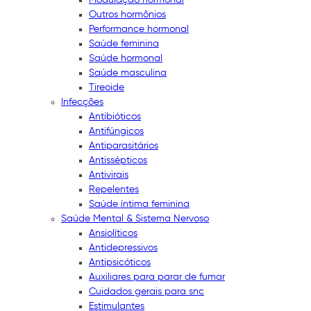
Outros hormônios
Performance hormonal
Saúde feminina
Saúde hormonal
Saúde masculina
Tireoide
Infecções
Antibióticos
Antifúngicos
Antiparasitários
Antissépticos
Antivirais
Repelentes
Saúde íntima feminina
Saúde Mental & Sistema Nervoso
Ansiolíticos
Antidepressivos
Antipsicóticos
Auxiliares para parar de fumar
Cuidados gerais para snc
Estimulantes