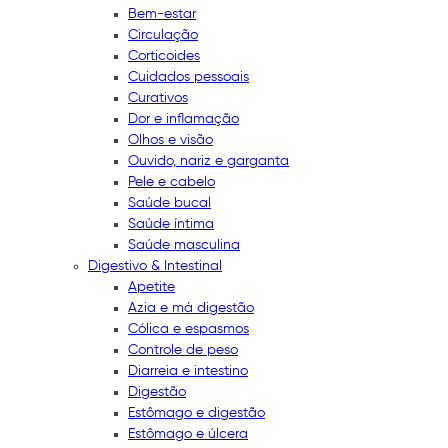
Bem-estar
Circulação
Corticoides
Cuidados pessoais
Curativos
Dor e inflamação
Olhos e visão
Ouvido, nariz e garganta
Pele e cabelo
Saúde bucal
Saúde íntima
Saúde masculina
Digestivo & Intestinal
Apetite
Azia e má digestão
Cólica e espasmos
Controle de peso
Diarreia e intestino
Digestão
Estômago e digestão
Estômago e úlcera