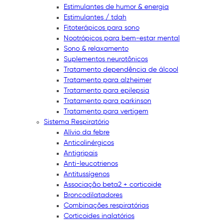
Estimulantes de humor & energia
Estimulantes / tdah
Fitoterápicos para sono
Nootrópicos para bem-estar mental
Sono & relaxamento
Suplementos neurotônicos
Tratamento dependência de álcool
Tratamento para alzheimer
Tratamento para epilepsia
Tratamento para parkinson
Tratamento para vertigem
Sistema Respiratório
Alívio da febre
Anticolinérgicos
Antigripais
Anti-leucotrienos
Antitussígenos
Associação beta2 + corticoide
Broncodilatadores
Combinações respiratórias
Corticoides inalatórios