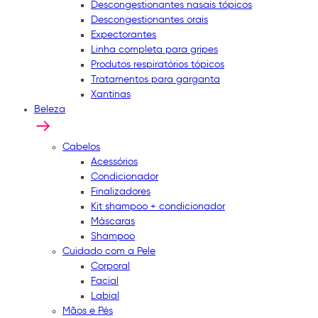
Descongestionantes nasais tópicos
Descongestionantes orais
Expectorantes
Linha completa para gripes
Produtos respiratórios tópicos
Tratamentos para garganta
Xantinas
Beleza
Cabelos
Acessórios
Condicionador
Finalizadores
Kit shampoo + condicionador
Máscaras
Shampoo
Cuidado com a Pele
Corporal
Facial
Labial
Mãos e Pés