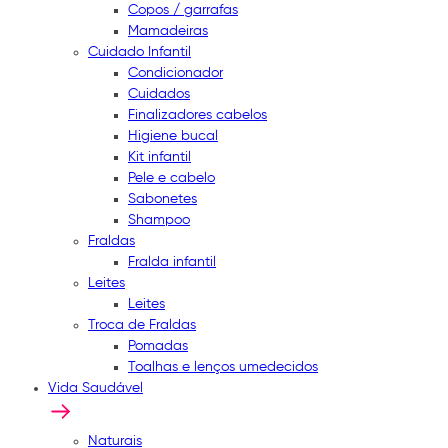
Copos / garrafas
Mamadeiras
Cuidado Infantil
Condicionador
Cuidados
Finalizadores cabelos
Higiene bucal
Kit infantil
Pele e cabelo
Sabonetes
Shampoo
Fraldas
Fralda infantil
Leites
Leites
Troca de Fraldas
Pomadas
Toalhas e lenços umedecidos
Vida Saudável
Naturais