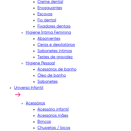
Creme dental
Enxaguantes
Escovas
Fio dental
Fixadores dentais
Higiene Íntima Feminina
Absorventes
Ceras e depilatórios
Sabonetes íntimos
Testes de gravidez
Higiene Pessoal
Acessórios de banho
Óleo de banho
Sabonetes
Universo Infantil
Acessórios
Acessório infantil
Acessórios mães
Brincos
Chupetas / bicos