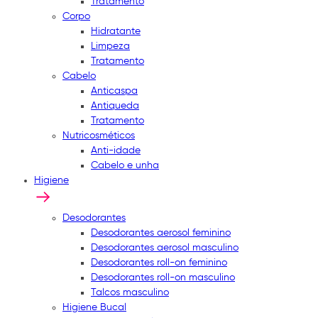
Tratamento
Corpo
Hidratante
Limpeza
Tratamento
Cabelo
Anticaspa
Antiqueda
Tratamento
Nutricosméticos
Anti-idade
Cabelo e unha
Higiene
Desodorantes
Desodorantes aerosol feminino
Desodorantes aerosol masculino
Desodorantes roll-on feminino
Desodorantes roll-on masculino
Talcos masculino
Higiene Bucal