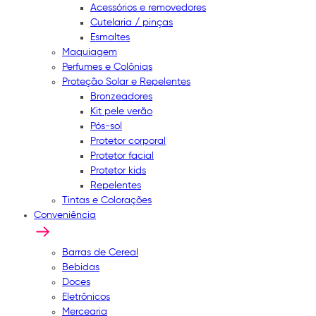
Acessórios e removedores
Cutelaria / pinças
Esmaltes
Maquiagem
Perfumes e Colônias
Proteção Solar e Repelentes
Bronzeadores
Kit pele verão
Pós-sol
Protetor corporal
Protetor facial
Protetor kids
Repelentes
Tintas e Colorações
Conveniência
Barras de Cereal
Bebidas
Doces
Eletrônicos
Mercearia