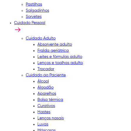
Pastilhas
Salgadinhos
Sorvetes
Cuidado Pessoal
Cuidado Adulto
Absorvente adulto
Fralda geriátrica
Leites e fórmulas adulto
Lenços e toalhas adulto
Trocador
Cuidado ao Paciente
Álcool
Algodão
Aparelhos
Bolsa térmica
Curativos
Hastes
Lenços nasais
Luvas
Máscaras