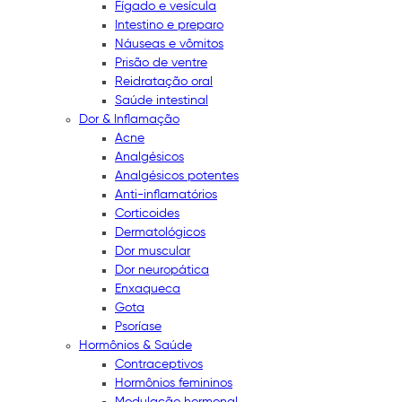
Fígado e vesícula
Intestino e preparo
Náuseas e vômitos
Prisão de ventre
Reidratação oral
Saúde intestinal
Dor & Inflamação
Acne
Analgésicos
Analgésicos potentes
Anti-inflamatórios
Corticoides
Dermatológicos
Dor muscular
Dor neuropática
Enxaqueca
Gota
Psoríase
Hormônios & Saúde
Contraceptivos
Hormônios femininos
Modulação hormonal